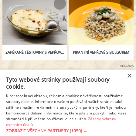
ZAPÉKANÉ TĚSTOVINY S VEPŘOVÝM MASEM A OLIVAMI
PIKANTNÍ VEPŘOVÉ S BULGUREM
REKLAMA
×
Tyto webové stránky používají soubory
cookie.
K personalizaci obsahu, reklam a analýze návštěvnosti používáme
soubory cookie. Informace o vašem používání našich stránek také
sdílíme s našimi reklamními a analytickými partnery, kteří je mohou
kombinovat s dalšími informacemi, které jste jim poskytli nebo které
shromáždili při vašem používání jejich služeb.
Zásady ochrany
osobních údajů
KRKOVIČKA SE ŽAMPIÓNOVOU OMÁČKOU
ZAPÉKANÉ PENNE S RAJČATY A VEPŘOVÝM MASEM
ZOBRAZIT VŠECHNY PARTNERY
(1050) →