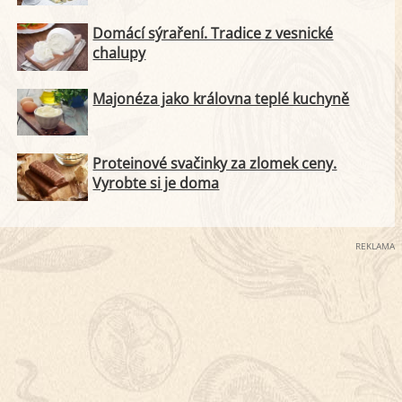
Domácí sýraření. Tradice z vesnické
chalupy
Majonéza jako královna teplé kuchyně
Proteinové svačinky za zlomek ceny.
Vyrobte si je doma
REKLAMA