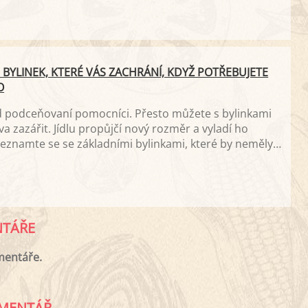
 BYLINEK, KTERÉ VÁS ZACHRÁNÍ, KDYŽ POTŘEBUJETE
O
d podceňovaní pomocníci. Přesto můžete s bylinkami
va zazářit. Jídlu propůjčí nový rozměr a vyladí ho
Seznamte se se základními bylinkami, které by neměly
ozornosti. Všechny mají příjemnou chuť i aroma,
 z nich jedinečná.
TÁŘE
mentáře.
MENTÁŘ