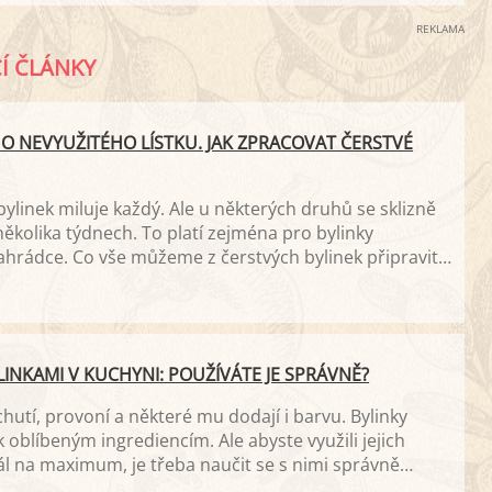
REKLAMA
CÍ ČLÁNKY
 NEVYUŽITÉHO LÍSTKU. JAK ZPRACOVAT ČERSTVÉ
bylinek miluje každý. Ale u některých druhů se sklizně
ěkolika týdnech. To platí zejména pro bylinky
hrádce. Co vše můžeme z čerstvých bylinek připravit,
přišli? Přinášíme tipy na zpracování bylin.
LINKAMI V KUCHYNI: POUŽÍVÁTE JE SPRÁVNĚ?
chutí, provoní a některé mu dodají i barvu. Bylinky
k oblíbeným ingrediencím. Ale abyste využili jejich
l na maximum, je třeba naučit se s nimi správně
adíme, jak na to.