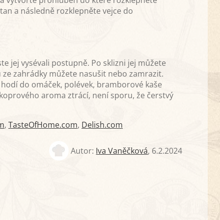
a vytvořte prohlubeň do které rozklepnete
etan a následně rozklepněte vejce do
 jej vysévali postupně. Po sklizni jej můžete
ru ze zahrádky můžete nasušit nebo zamrazit.
se hodí do omáček, polévek, bramborové kaše
oprového aroma ztrácí, není sporu, že čerstvý
om
,
TasteOfHome.com
,
Delish.com
Autor:
Iva Vaněčková
,
6.2.2024