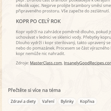
pepř. Druhou část brambor poskládejte k okrajům 
několik vajec. Nejprve prolijte brambory směsí sm
připraveného prostoru. Vše zapečte do zezlátnutí.
KOPR PO CELÝ ROK
Kopr vydrží na zahrádce poměrně dlouho, pokud jste
uchovávat v lednici ve sklenici vody. Přebytky kop
Dlouho vydrží i kopr sterilovaný, takto upravený 
nebo do pomazánek. Procesem se část výrazného k
kopr nemůže nic nahradit.
Zdroje:
MasterClass.com
,
InsanelyGoodRecipes.c
Přečtěte si více na téma
Zdraví a diety
Vaření
Bylinky
Kopřiva