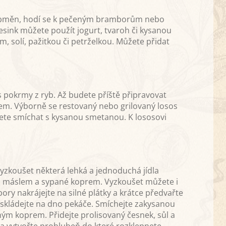
obměn, hodí se k pečeným bramborům nebo
ink můžete použít jogurt, tvaroh či kysanou
solí, pažitkou či petrželkou. Můžete přidat
 pokrmy z ryb. Až budete příště připravovat
em. Výborně se restovaný nebo grilovaný losos
ete smíchat s kysanou smetanou. K lososovi
zkoušet některá lehká a jednoduchá jídla
 máslem a sypané koprem. Vyzkoušet můžete i
 nakrájejte na silné plátky a krátce předvařte
oskládejte na dno pekáče. Smíchejte zakysanou
ým koprem. Přidejte prolisovaný česnek, sůl a