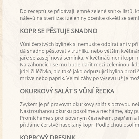
Do receptů se přidávají jemné zelené snítky listů, 
nálevů na sterilizaci zeleniny oceníte okvětí se se
KOPR SE PĚSTUJE SNADNO
Vůni čerstvých bylinek si nemusíte odpírat ani v p
dá snadno pěstovat v truhlíku nebo větším květináč
jaře se zasejí nová semínka. V květináči není kopr
Na záhoncích se mu bude dařit mezi zeleninou, kde
jídel či léčivka, ale také jako odpuzující bylina pr
mrkve nebo paprik. Velmi záhy po výsevu už je možné
OKURKOVÝ SALÁT S VŮNÍ ŘECKA
Zvykem je připravovat okurkový salát s octovou neb
Nastrouhanou okurku posolíme a necháme, aby pus
Promícháme s prolisovaným česnekem, pepřem a b
přidáme čerstvě nasekaný kopr. Podle chuti osolíme
KOPROVÝ DRESINK