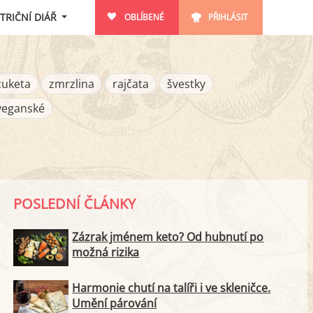
TRIČNÍ DIÁŘ
OBLÍBENÉ
PŘIHLÁSIT
cuketa
zmrzlina
rajčata
švestky
veganské
POSLEDNÍ ČLÁNKY
Zázrak jménem keto? Od hubnutí po
možná rizika
Harmonie chutí na talíři i ve skleničce.
Umění párování