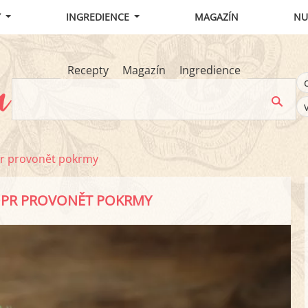
Y
INGREDIENCE
MAGAZÍN
NU
Recepty
Magazín
Ingredience
opr provonět pokrmy
 KOPR PROVONĚT POKRMY