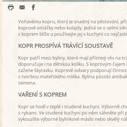
Voňavému kopru, který je snadný na pěstování, při
koprové omáčky nebo kulajdy. Jedná se o velmi siln
s koprem blíže a používejte jej v kuchyni co nejčastě
KOPR PROSPÍVÁ TRÁVÍCÍ SOUSTAVĚ
Kopr patří mezi byliny, které mají příznivý vliv na
doporučuje i na dětskou koliku. S koprovým čajem
zažene škytavku. Koprové odvary podporují čin
s tvorbou mateřského mléka. Bylina působí antibakt
semena.
VAŘENÍ S KOPREM
Kopr se hodí v teplé i studené kuchyni. Výborně 
s rybami. Ve studené kuchyni po něm sáhněte při p
vykouzlíte výborné bylinkové máslo nebo skvělý ná