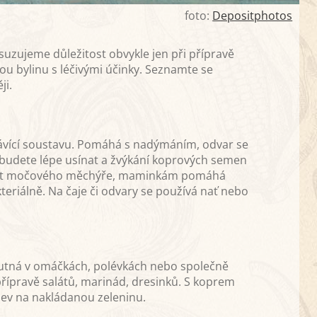
foto:
Depositphotos
suzujeme důležitost obvykle jen při přípravě
ou bylinu s léčivými účinky. Seznamte se
ji.
 trávící soustavu. Pomáhá s nadýmáním, odvar se
 budete lépe usínat a žvýkání koprových semen
nost močového měchýře, maminkám pomáhá
eriálně. Na čaje či odvary se používá nať nebo
chutná v omáčkách, polévkách nebo společně
řípravě salátů, marinád, dresinků. S koprem
lev na nakládanou zeleninu.