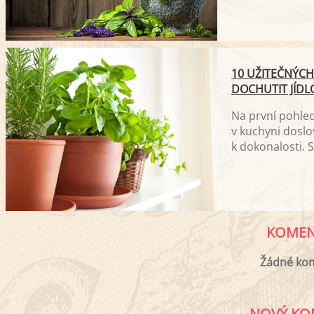
10 UŽITEČNÝCH
DOCHUTIT JÍDL
Na první pohle
v kuchyni doslo
k dokonalosti. 
uniknout vaší p
přesto je každá
KOMEN
Žádné ko
NOVÝ KO