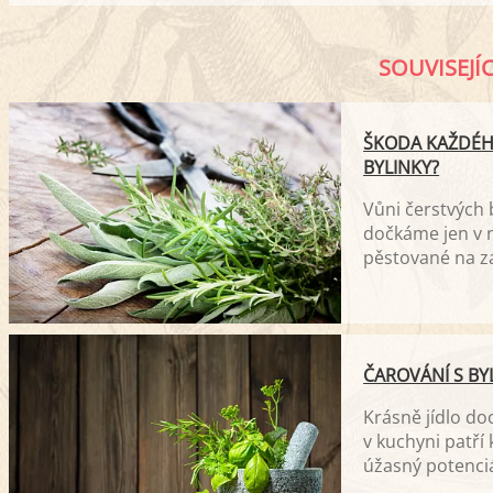
SOUVISEJÍ
ŠKODA KAŽDÉHO
BYLINKY?
Vůni čerstvých 
dočkáme jen v n
pěstované na za
abychom o ně ne
ČAROVÁNÍ S BY
Krásně jídlo do
v kuchyni patří 
úžasný potenciá
pracovat. Prozr