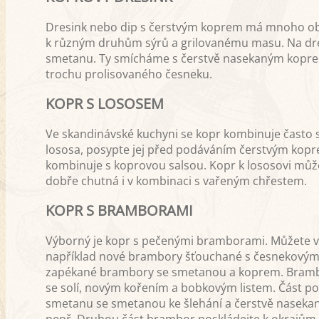
Dresink nebo dip s čerstvým koprem má mnoho 
k různým druhům sýrů a grilovanému masu. Na dres
smetanu. Ty smícháme s čerstvě nasekaným koprem, 
trochu prolisovaného česneku.
KOPR S LOSOSEM
Ve skandinávské kuchyni se kopr kombinuje často s
lososa, posypte jej před podáváním čerstvým kopr
kombinuje s koprovou salsou. Kopr k lososovi můž
dobře chutná i v kombinaci s vařeným chřestem.
KOPR S BRAMBORAMI
Výborný je kopr s pečenými bramborami. Můžete vy
například nové brambory šťouchané s česnekovým
zapékané brambory se smetanou a koprem. Brambory
se solí, novým kořením a bobkovým listem. Část p
smetanu se smetanou ke šlehání a čerstvě nasekan