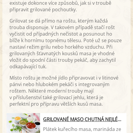
existuje dokonce více způsobů, jak si v troubě
připravit grilované pochoutky.
Grilovat se dá přímo na roštu, kterým každá
trouba disponuje. V takovém případě stačí rošt
vyčistit od případných nečistot a posunout ho
blíže k hornímu topnému tělesu. Poté už se pouze
nastaví režim grilu nebo horkého vzduchu. Při
grilovaných šťavnatých kousků masa je vhodné
vložit do spodní části trouby pekáč, aby zachytil
odkapávající tuk.
Místo roštu je možné jídlo připravovat i v litinové
pánvi nebo hlubokém pekáči s integrovaným
roštem. Některé moderní trouby mají
v příslušenství také grilovací jehlu, která je
perfektní pro přípravu větších kusů masa.
GRILOVANÉ MASO CHUTNÁ NEJLÉPE S DOMÁCÍ OMÁČKOU ČI DIPEM. ZAPOMEŇTE NA KEČUP
Plátek kuřecího masa, marináda ze