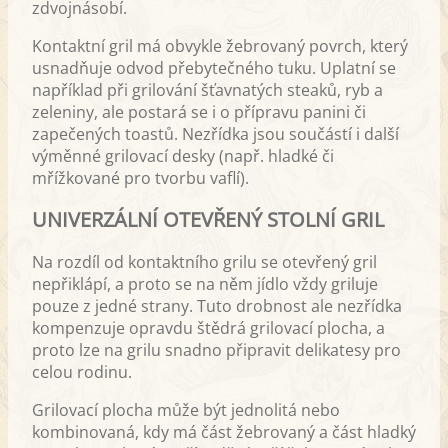
zdvojnásobí.
Kontaktní gril má obvykle žebrovaný povrch, který
usnadňuje odvod přebytečného tuku. Uplatní se
například při grilování šťavnatých steaků, ryb a
zeleniny, ale postará se i o přípravu panini či
zapečených toastů. Nezřídka jsou součástí i další
výměnné grilovací desky (např. hladké či
mřížkované pro tvorbu vaflí).
UNIVERZÁLNÍ OTEVŘENÝ STOLNÍ GRIL
Na rozdíl od kontaktního grilu se otevřený gril
nepřiklápí, a proto se na něm jídlo vždy griluje
pouze z jedné strany. Tuto drobnost ale nezřídka
kompenzuje opravdu štědrá grilovací plocha, a
proto lze na grilu snadno připravit delikatesy pro
celou rodinu.
Grilovací plocha může být jednolitá nebo
kombinovaná, kdy má část žebrovaný a část hladký