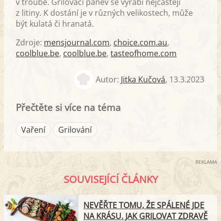
v troubě. Grilovací pánev se vyrábí nejčastěji
z litiny. K dostání je v různých velikostech, může
být kulatá či hranatá.
Zdroje:
mensjournal.com
,
choice.com.au
,
coolblue.be
,
coolblue.be
,
tasteofhome.com
Autor:
Jitka Kučová
,
13.3.2023
Přečtěte si více na téma
Vaření
Grilování
REKLAMA
SOUVISEJÍCÍ ČLÁNKY
NEVĚŘTE TOMU, ŽE SPÁLENÉ JDE
NA KRÁSU. JAK GRILOVAT ZDRAVĚ