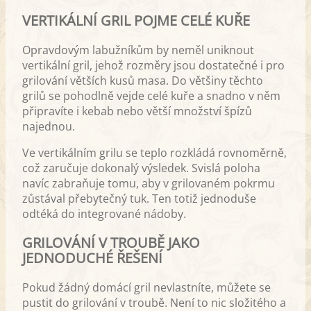
VERTIKÁLNÍ GRIL POJME CELÉ KUŘE
Opravdovým labužníkům by neměl uniknout
vertikální gril, jehož rozměry jsou dostatečné i pro
grilování větších kusů masa. Do většiny těchto
grilů se pohodlně vejde celé kuře a snadno v něm
připravíte i kebab nebo větší množství špízů
najednou.
Ve vertikálním grilu se teplo rozkládá rovnoměrně,
což zaručuje dokonalý výsledek. Svislá poloha
navíc zabraňuje tomu, aby v grilovaném pokrmu
zůstával přebytečný tuk. Ten totiž jednoduše
odtéká do integrované nádoby.
GRILOVÁNÍ V TROUBĚ JAKO
JEDNODUCHÉ ŘEŠENÍ
Pokud žádný domácí gril nevlastníte, můžete se
pustit do grilování v troubě. Není to nic složitého a