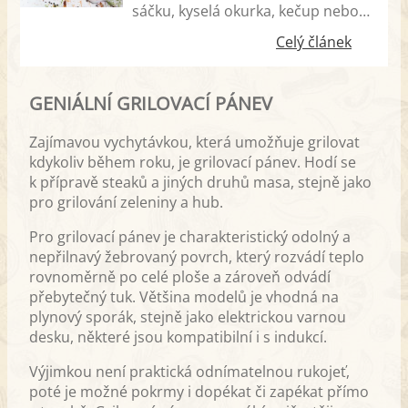
sáčku, kyselá okurka, kečup nebo
hořčice. Ano, tak opravdu vypadaly
Celý článek
počátky grilování v Česku. Dnes už
jsme jistě dál, nakládání masa a
GENIÁLNÍ GRILOVACÍ PÁNEV
zeleninové saláty jako přílohu jsme
dotáhli k dokonalosti. Chybí jen
Zajímavou vychytávkou, která umožňuje grilovat
výtečná domácí omáčka. Přinášíme
kdykoliv během roku, je grilovací pánev. Hodí se
tipy na oblíbené, doma připravené
k přípravě steaků a jiných druhů masa, stejně jako
omáčky a dipy ke grilování.
pro grilování zeleniny a hub.
Pro grilovací pánev je charakteristický odolný a
nepřilnavý žebrovaný povrch, který rozvádí teplo
rovnoměrně po celé ploše a zároveň odvádí
přebytečný tuk. Většina modelů je vhodná na
plynový sporák, stejně jako elektrickou varnou
desku, některé jsou kompatibilní i s indukcí.
Výjimkou není praktická odnímatelnou rukojeť,
poté je možné pokrmy i dopékat či zapékat přímo