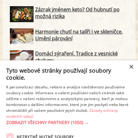
Zázrak jménem keto? Od hubnutí po
možná rizika
Harmonie chutí na talíři i ve skleničce.
Umění párování
Domácí sýraření. Tradice z vesnické
chalupy
×
Tyto webové stránky používají soubory
Majonéza jako královna teplé kuchyně
cookie.
K personalizaci obsahu, reklam a analýze návštěvnosti používáme
soubory cookie. Informace o vašem používání našich stránek také
Proteinové svačinky za zlomek ceny.
sdílíme s našimi reklamními a analytickými partnery, kteří je mohou
Vyrobte si je doma
kombinovat s dalšími informacemi, které jste jim poskytli nebo které
shromáždili při vašem používání jejich služeb.
Zásady ochrany
osobních údajů
ZOBRAZIT VŠECHNY PARTNERY
(1050) →
REKLAMA
NEZBYTNĚ NUTNÉ SOUBORY