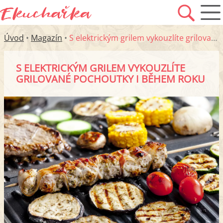
Úvod
•
Magazín
•
S elektrickým grilem vykouzlíte grilované pochoutky i během roku
S ELEKTRICKÝM GRILEM VYKOUZLÍTE
GRILOVANÉ POCHOUTKY I BĚHEM ROKU