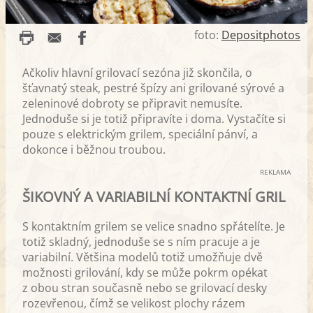
foto:
Depositphotos
Ačkoliv hlavní grilovací sezóna již skončila, o
šťavnatý steak, pestré špízy ani grilované sýrové a
zeleninové dobroty se připravit nemusíte.
Jednoduše si je totiž připravíte i doma. Vystačíte si
pouze s elektrickým grilem, speciální pánví, a
dokonce i běžnou troubou.
REKLAMA
ŠIKOVNÝ A VARIABILNÍ KONTAKTNÍ GRIL
S kontaktním grilem se velice snadno spřátelíte. Je
totiž skladný, jednoduše se s ním pracuje a je
variabilní. Většina modelů totiž umožňuje dvě
možnosti grilování, kdy se může pokrm opékat
z obou stran současně nebo se grilovací desky
rozevřenou, čímž se velikost plochy rázem