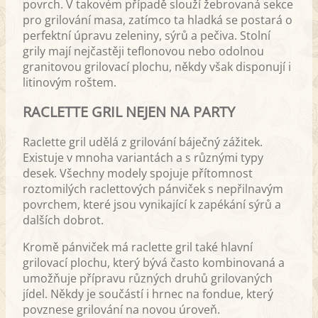
povrch. V takovém případě slouží žebrovaná sekce
pro grilování masa, zatímco ta hladká se postará o
perfektní úpravu zeleniny, sýrů a pečiva. Stolní
grily mají nejčastěji teflonovou nebo odolnou
granitovou grilovací plochu, někdy však disponují i
litinovým roštem.
RACLETTE GRIL NEJEN NA PARTY
Raclette gril udělá z grilování báječný zážitek.
Existuje v mnoha variantách a s různými typy
desek. Všechny modely spojuje přítomnost
roztomilých raclettových pánviček s nepřilnavým
povrchem, které jsou vynikající k zapékání sýrů a
dalších dobrot.
Kromě pánviček má raclette gril také hlavní
grilovací plochu, který bývá často kombinovaná a
umožňuje přípravu různých druhů grilovaných
jídel. Někdy je součástí i hrnec na fondue, který
povznese grilování na novou úroveň.