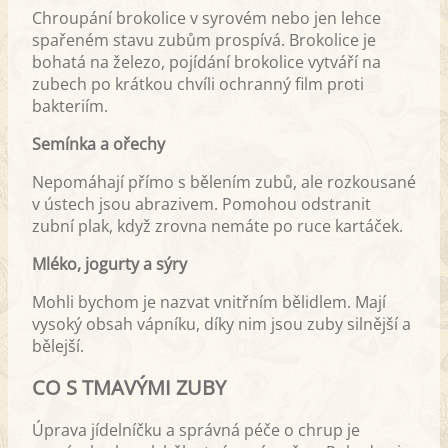
Chroupání brokolice v syrovém nebo jen lehce
spařeném stavu zubům prospívá. Brokolice je
bohatá na železo, pojídání brokolice vytváří na
zubech po krátkou chvíli ochranný film proti
bakteriím.
Semínka a ořechy
Nepomáhají přímo s bělením zubů, ale rozkousané
v ústech jsou abrazivem. Pomohou odstranit
zubní plak, když zrovna nemáte po ruce kartáček.
Mléko, jogurty a sýry
Mohli bychom je nazvat vnitřním bělidlem. Mají
vysoký obsah vápníku, díky nim jsou zuby silnější a
bělejší.
CO S TMAVÝMI ZUBY
Úprava jídelníčku a správná péče o chrup je