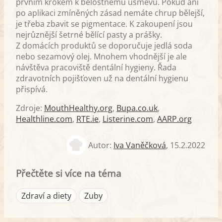
prvním krokem k bělostnému úsměvu. Pokud ani
po aplikaci zmíněných zásad nemáte chrup bělejší,
je třeba zbavit se pigmentace. K zakoupení jsou
nejrůznější šetrné bělící pasty a prášky.
Z domácích produktů se doporučuje jedlá soda
nebo sezamový olej. Mnohem vhodnější je ale
návštěva pracoviště dentální hygieny. Řada
zdravotních pojišťoven už na dentální hygienu
přispívá.
Zdroje:
MouthHealthy.org
,
Bupa.co.uk
,
Healthline.com
,
RTE.ie
,
Listerine.com
,
AARP.org
Autor:
Iva Vaněčková
,
15.2.2022
Přečtěte si více na téma
Zdraví a diety
Zuby