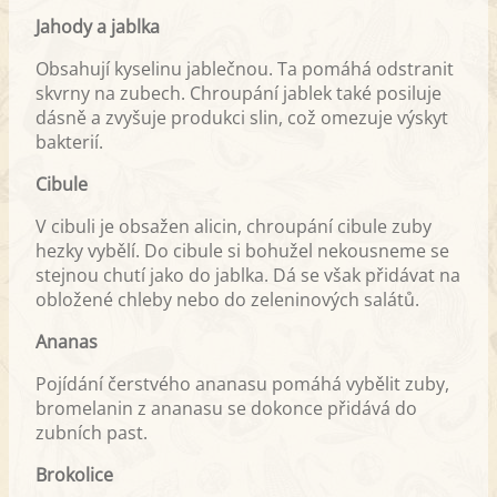
Jahody a jablka
Obsahují kyselinu jablečnou. Ta pomáhá odstranit
skvrny na zubech. Chroupání jablek také posiluje
dásně a zvyšuje produkci slin, což omezuje výskyt
bakterií.
Cibule
V cibuli je obsažen alicin, chroupání cibule zuby
hezky vybělí. Do cibule si bohužel nekousneme se
stejnou chutí jako do jablka. Dá se však přidávat na
obložené chleby nebo do zeleninových salátů.
Ananas
Pojídání čerstvého ananasu pomáhá vybělit zuby,
bromelanin z ananasu se dokonce přidává do
zubních past.
Brokolice