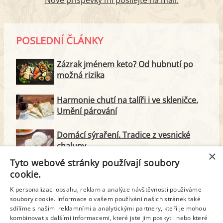
Nové příspěvky mi posílejte na mail.
POSLEDNÍ ČLÁNKY
Zázrak jménem keto? Od hubnutí po
možná rizika
Harmonie chutí na talíři i ve skleničce.
Umění párování
Domácí sýraření. Tradice z vesnické
chalupy
×
Tyto webové stránky používají soubory
Majonéza jako královna teplé kuchyně
cookie.
K personalizaci obsahu, reklam a analýze návštěvnosti používáme
soubory cookie. Informace o vašem používání našich stránek také
Proteinové svačinky za zlomek ceny.
sdílíme s našimi reklamními a analytickými partnery, kteří je mohou
Vyrobte si je doma
kombinovat s dalšími informacemi, které jste jim poskytli nebo které