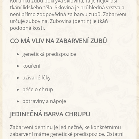
Korunku zubu pokrývá sklovina, ta je nejtvrdší
tkání lidského těla. Sklovina je průhledná vrstva a
není přímo zodpovědná za barvu zubů. Zabarvení
určuje zubovina. Zubovina (dentin) je tkáň
podobná kosti.
CO MÁ VLIV NA ZABARVENÍ ZUBŮ
genetická predispozice
kouření
užívané léky
péče o chrup
potraviny a nápoje
JEDINEČNÁ BARVA CHRUPU
Zabarvení dentinu je jedinečné, ke konkrétnímu
zabarvení máme genetické predispozice. Ostatní