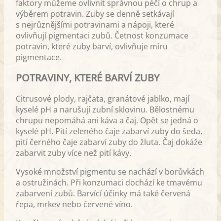
faktory můžeme ovlivnit správnou péčí o chrup a
výběrem potravin. Zuby se denně setkávají
s nejrůznějšími potravinami a nápoji, které
ovlivňují pigmentaci zubů. Četnost konzumace
potravin, které zuby barví, ovlivňuje míru
pigmentace.
POTRAVINY, KTERÉ BARVÍ ZUBY
Citrusové plody, rajčata, granátové jablko, mají
kyselé pH a narušují zubní sklovinu. Bělostnému
chrupu nepomáhá ani káva a čaj. Opět se jedná o
kyselé pH. Pití zeleného čaje zabarví zuby do šeda,
pití černého čaje zabarví zuby do žluta. Čaj dokáže
zabarvit zuby více než pití kávy.
Vysoké množství pigmentu se nachází v borůvkách
a ostružinách. Při konzumaci dochází ke tmavému
zabarvení zubů. Barvící účinky má také červená
řepa, mrkev nebo červené víno.