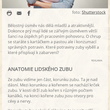
foto:
Shutterstock
Bělostný úsměv nás dělá mladší a atraktivnější.
Dokonce prý mají lidé se zářivým úsměvem větší
šanci na úspěch při pracovním pohovoru. O chrup
se staráte s kartáčkem a pastou ale i konzumací
správných potravin. Které potraviny zuby vybělí a
které přispívají k zabarvení?
REKLAMA
ANATOMIE LIDSKÉHO ZUBU
Ze zubu vidíme jen část, korunku zubu. Ta je nad
dásní. Mezi korunkou a kořenem se nachází krček
zubu. V kosti drží zub kořen s různým počtem
kanálků, na konci kořene zubu jsou otvory pro
cévy a nervy.