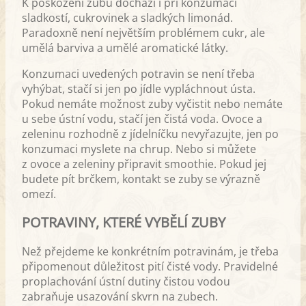
K poškození zubů dochází i při konzumaci
sladkostí, cukrovinek a sladkých limonád.
Paradoxně není největším problémem cukr, ale
umělá barviva a umělé aromatické látky.
Konzumaci uvedených potravin se není třeba
vyhýbat, stačí si jen po jídle vypláchnout ústa.
Pokud nemáte možnost zuby vyčistit nebo nemáte
u sebe ústní vodu, stačí jen čistá voda. Ovoce a
zeleninu rozhodně z jídelníčku nevyřazujte, jen po
konzumaci myslete na chrup. Nebo si můžete
z ovoce a zeleniny připravit smoothie. Pokud jej
budete pít brčkem, kontakt se zuby se výrazně
omezí.
POTRAVINY, KTERÉ VYBĚLÍ ZUBY
Než přejdeme ke konkrétním potravinám, je třeba
připomenout důležitost pití čisté vody. Pravidelné
proplachování ústní dutiny čistou vodou
zabraňuje usazování skvrn na zubech.