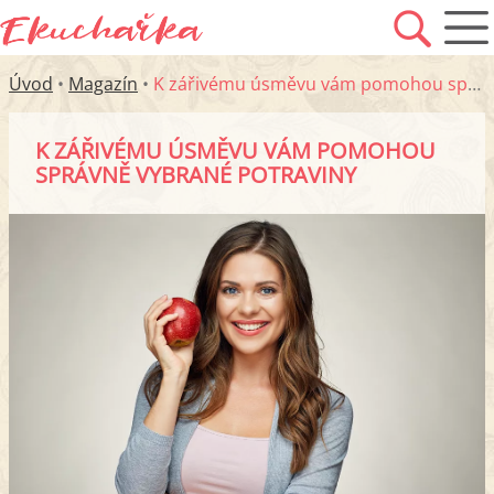
Úvod
•
Magazín
•
K zářivému úsměvu vám pomohou správně vybrané potraviny
K ZÁŘIVÉMU ÚSMĚVU VÁM POMOHOU
SPRÁVNĚ VYBRANÉ POTRAVINY