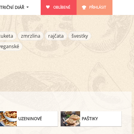
TRIČNÍ DIÁŘ
OBLÍBENÉ
PŘIHLÁSIT
cuketa
zmrzlina
rajčata
švestky
veganské
UZENINOVÉ
PAŠTIKY