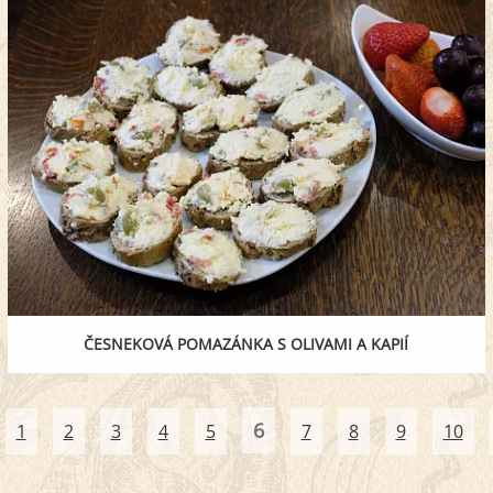
ČESNEKOVÁ POMAZÁNKA S OLIVAMI A KAPIÍ
6
1
2
3
4
5
7
8
9
10