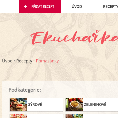
ÚVOD
RECEPT
PŘIDAT RECEPT
Úvod
•
Recepty
•
Pomazánky
Podkategorie:
SÝROVÉ
ZELENINOVÉ