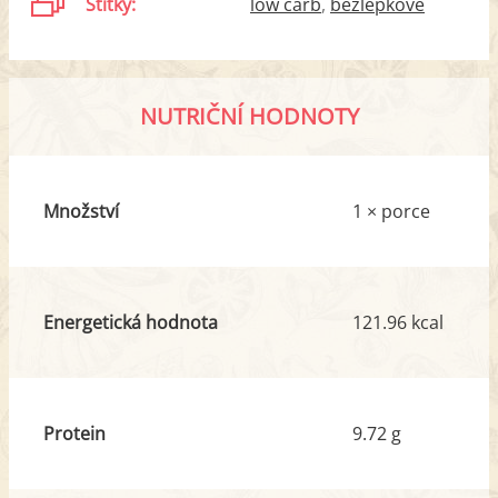
Štítky:
low carb
bezlepkové
NUTRIČNÍ HODNOTY
Množství
1 × porce
Energetická hodnota
121.96 kcal
Protein
9.72 g