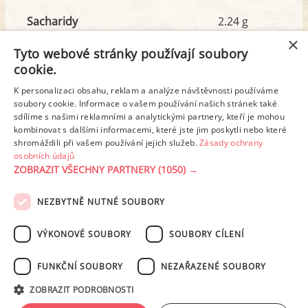
Sacharidy
2.24 g
z toho cukr
0.35 g
×
Tyto webové stránky používají soubory
cookie.
Tuk
8.08 g
K personalizaci obsahu, reklam a analýze návštěvnosti používáme
z toho nas. mastné kyseliny
3.35 g
soubory cookie. Informace o vašem používání našich stránek také
sdílíme s našimi reklamními a analytickými partnery, kteří je mohou
kombinovat s dalšími informacemi, které jste jim poskytli nebo které
shromáždili při vašem používání jejich služeb.
Zásady ochrany
Detailní rozpis
osobních údajů
ZOBRAZIT VŠECHNY PARTNERY
(1050) →
REKLAMA
NEZBYTNĚ NUTNÉ SOUBORY
PODMÍNKY UŽITÍ
ZÁSADY OCHRANY OSOBNÍCH ÚDAJŮ
KONTAKT
VÝKONOVÉ SOUBORY
SOUBORY CÍLENÍ
NASTAVENÍ COOKIES
FUNKČNÍ SOUBORY
NEZAŘAZENÉ SOUBORY
© 2003-2026 ekucharka.cz
, ISSN 2694-6866, jakékoli veřejné šíření obsahu
ZOBRAZIT PODROBNOSTI
tohoto serveru je bez písemného souhlasu provozovatele zakázáno.