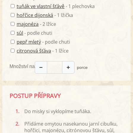
tuňák ve vlastní šťávě
- 1 plechovka
hořčice dijonská
- 1 lžička
majonéza
- 2 lžíce
sůl
- podle chuti
pepř mletý
- podle chuti
citronová šťáva
- 1 lžíce
Množství na
−
+
porce
POSTUP PŘÍPRAVY
1.
Do misky si vyklopíme tuňáka.
2.
Přidáme omytou nasekanou jarní cibulku,
hořčici, majonézu, citrónovou šťávu, sůl,