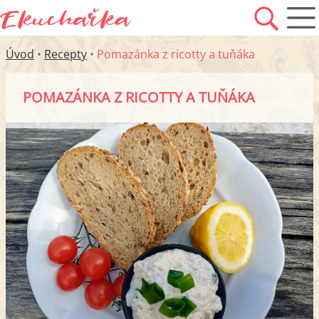
Úvod
•
Recepty
•
Pomazánka z ricotty a tuňáka
POMAZÁNKA Z RICOTTY A TUŇÁKA