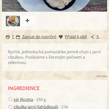
Tisk
Zapsat do nutričního diáře
Přidat k oblíbeným
Sdílet
Rychlá, jednoduchá pomazánka jemné chuti s jarní
cibulkou. Podáváme s čerstvým pečivem a
zeleninou.
REKLAMA
INGREDIENCE
sýr Ricotta
- 250 g
cibulka jarní (lahůdková)
- 2 ks