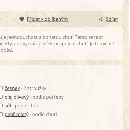
Přidat k oblíbeným
Sdílet
ojuje jednoduchost a bohatou chuť. Tento recept
y, což vytváří perfektní spojení chutí. Je to rychlé
ý oběd.
česnek
- 2 stroužky
olej olivový
- podle potřeby
sůl
- podle chuti
pepř mletý
- podle chuti