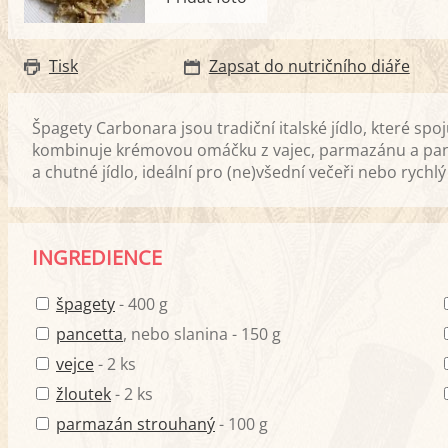
Tisk
Zapsat do nutričního diáře
Špagety Carbonara jsou tradiční italské jídlo, které sp
kombinuje krémovou omáčku z vajec, parmazánu a pancett
a chutné jídlo, ideální pro (ne)všední večeři nebo rychl
INGREDIENCE
špagety
- 400 g
pancetta
, nebo slanina - 150 g
vejce
- 2 ks
žloutek
- 2 ks
parmazán strouhaný
- 100 g