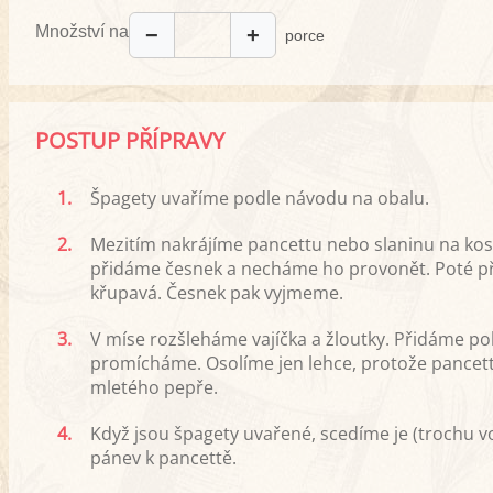
Množství na
−
+
porce
POSTUP PŘÍPRAVY
1.
Špagety uvaříme podle návodu na obalu.
2.
Mezitím nakrájíme pancettu nebo slaninu na kost
přidáme česnek a necháme ho provonět. Poté p
křupavá. Česnek pak vyjmeme.
3.
V míse rozšleháme vajíčka a žloutky. Přidáme 
promícháme. Osolíme jen lehce, protože pancetta 
mletého pepře.
4.
Když jsou špagety uvařené, scedíme je (trochu v
pánev k pancettě.