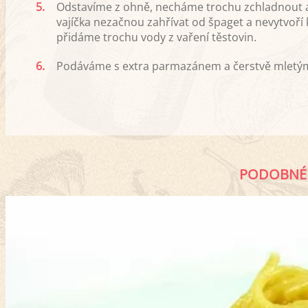
5.
Odstavíme z ohně, necháme trochu zchladnout 
vajíčka nezačnou zahřívat od špaget a nevytvoří
přidáme trochu vody z vaření těstovin.
6.
Podáváme s extra parmazánem a čerstvě mletým
PODOBNÉ 