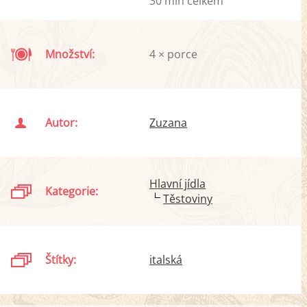
30 min celkem
Množství:
4 × porce
Autor:
Zuzana
Hlavní jídla
Kategorie:
Těstoviny
Štítky:
italská