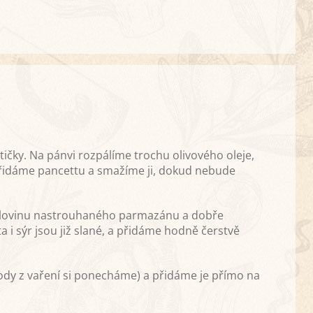
ičky. Na pánvi rozpálíme trochu olivového oleje,
řidáme pancettu a smažíme ji, dokud nebude
polovinu nastrouhaného parmazánu a dobře
i sýr jsou již slané, a přidáme hodně čerstvě
ody z vaření si ponecháme) a přidáme je přímo na