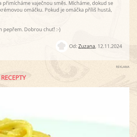
a přimícháme vaječnou směs. Mícháme, dokud se
 krémovou omáčku. Pokud je omáčka příliš hustá,
 pepřem. Dobrou chuť! :-)
Od:
Zuzana
,
12.11.2024
REKLAMA
RECEPTY