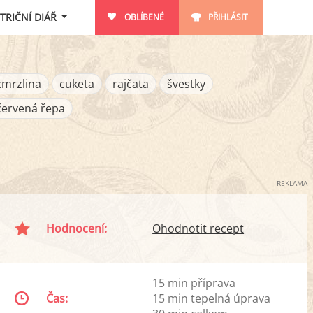
TRIČNÍ DIÁŘ
OBLÍBENÉ
PŘIHLÁSIT
zmrzlina
cuketa
rajčata
švestky
červená řepa
REKLAMA
Hodnocení:
Ohodnotit recept
15 min příprava
Čas:
15 min tepelná úprava