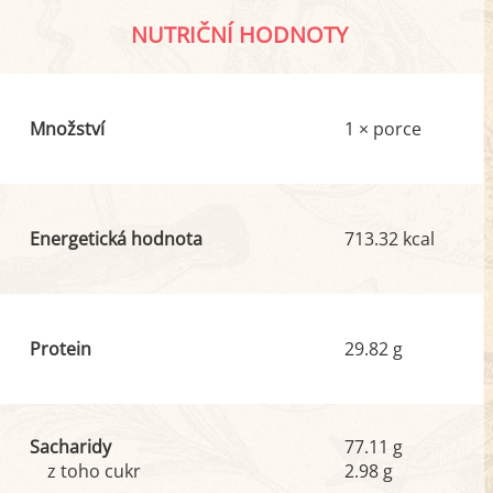
NUTRIČNÍ HODNOTY
Množství
1 × porce
Energetická hodnota
713.32 kcal
Protein
29.82 g
Sacharidy
77.11 g
z toho cukr
2.98 g