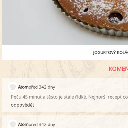
JOGURTOVÝ KOLÁČ
KOMEN
Atom
před 342 dny
Peču 45 minut a těsto je stále řídké. Nejhorší recept co 
odpovědět
Atom
před 342 dny