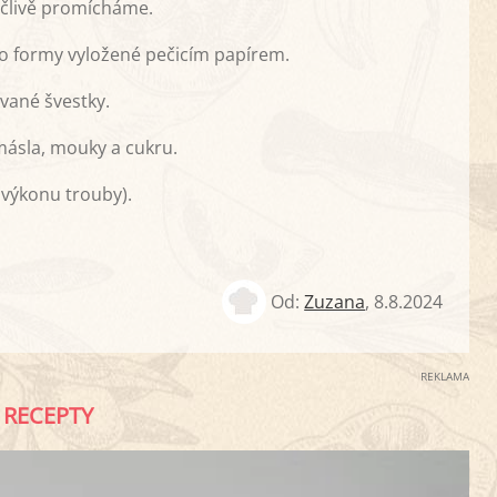
člivě promícháme.
do formy vyložené pečicím papírem.
vané švestky.
másla, mouky a cukru.
výkonu trouby).
Od:
Zuzana
,
8.8.2024
REKLAMA
RECEPTY