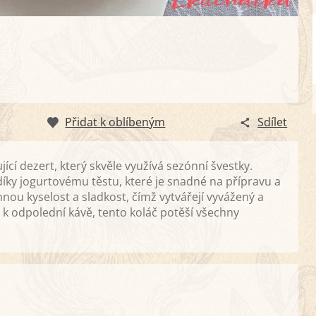
Přidat k oblíbeným
Sdílet
ící dezert, který skvěle využívá sezónní švestky.
íky jogurtovému těstu, které je snadné na přípravu a
nou kyselost a sladkost, čímž vytvářejí vyvážený a
 k odpolední kávě, tento koláč potěší všechny