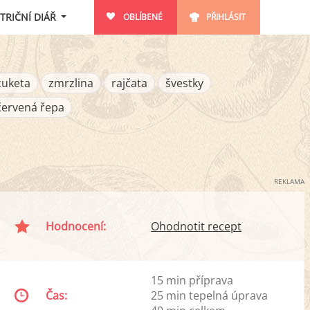
TRIČNÍ DIÁŘ
OBLÍBENÉ
PŘIHLÁSIT
cuketa
zmrzlina
rajčata
švestky
červená řepa
REKLAMA
Hodnocení:
Ohodnotit recept
15 min příprava
Čas:
25 min tepelná úprava