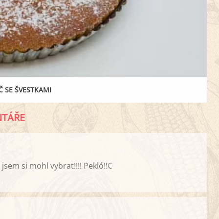
 SE ŠVESTKAMI
TÁŘE
jsem si mohl vybrat!!!! Pekló!!€