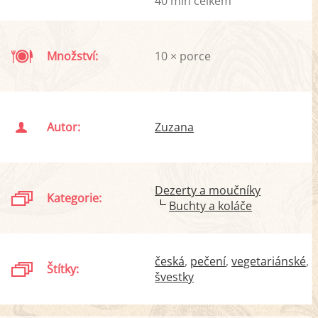
40 min celkem
Množství:
10 × porce
Autor:
Zuzana
Dezerty a moučníky
Kategorie:
Buchty a koláče
česká
pečení
vegetariánské
Štítky:
švestky