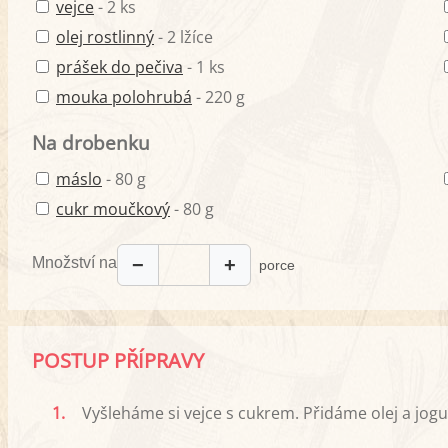
vejce
- 2 ks
olej rostlinný
- 2 lžíce
prášek do pečiva
- 1 ks
mouka polohrubá
- 220 g
Na drobenku
máslo
- 80 g
cukr moučkový
- 80 g
Množství na
−
+
porce
POSTUP PŘÍPRAVY
1.
Vyšleháme si vejce s cukrem. Přidáme olej a jog