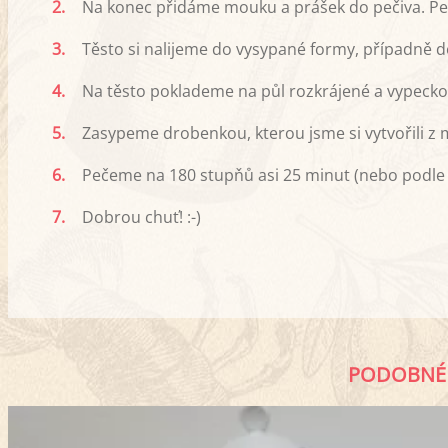
2.
Na konec přidáme mouku a prášek do pečiva. Pe
3.
Těsto si nalijeme do vysypané formy, případně 
4.
Na těsto poklademe na půl rozkrájené a vypecko
5.
Zasypeme drobenkou, kterou jsme si vytvořili z 
6.
Pečeme na 180 stupňů asi 25 minut (nebo podle 
7.
Dobrou chuť! :-)
PODOBNÉ 