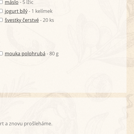
máslo
- 5 lžic
jogurt bílý
- 1 kelímek
švestky čerstvé
- 20 ks
mouka polohrubá
- 80 g
urt a znovu prošleháme.