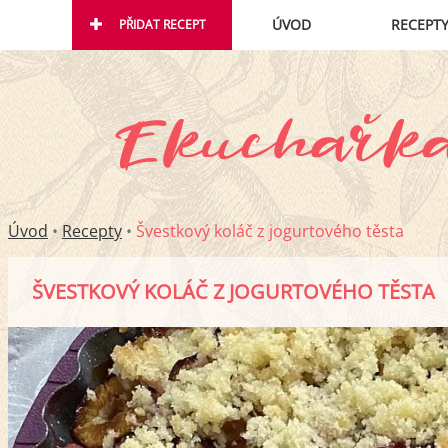
ÚVOD
RECEPT
PŘIDAT RECEPT
Úvod
•
Recepty
•
Švestkový koláč z jogurtového těsta
ŠVESTKOVÝ KOLÁČ Z JOGURTOVÉHO TĚSTA