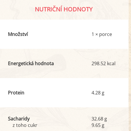
NUTRIČNÍ HODNOTY
Množství
1 × porce
Energetická hodnota
298.52 kcal
Protein
4.28 g
Sacharidy
32.68 g
z toho cukr
9.65 g