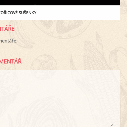
KOŘICOVÉ SUŠENKY
TÁŘE
mentáře.
MENTÁŘ