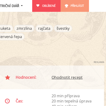
TRIČNÍ DIÁŘ
OBLÍBENÉ
PŘIHLÁSIT
cuketa
zmrzlina
rajčata
švestky
červená řepa
REKLAMA
Hodnocení:
Ohodnotit recept
20 min příprava
Čas:
20 min tepelná úprava