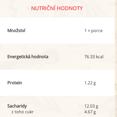
NUTRIČNÍ HODNOTY
Množství
1 × porce
Energetická hodnota
76.33 kcal
Protein
1.22 g
Sacharidy
12.03 g
z toho cukr
4.67 g