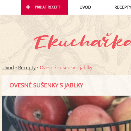
ÚVOD
RECEPT
PŘIDAT RECEPT
Úvod
•
Recepty
•
Ovesné sušenky s jablky
OVESNÉ SUŠENKY S JABLKY