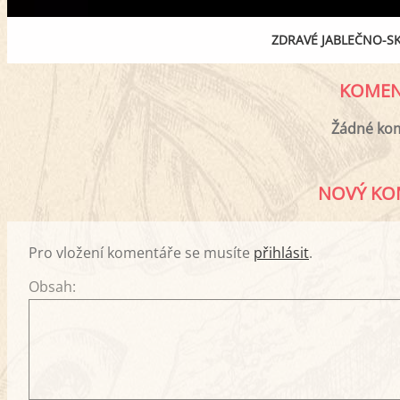
ZDRAVÉ JABLEČNO-S
KOMEN
Žádné ko
NOVÝ KO
Pro vložení komentáře se musíte
přihlásit
.
Obsah: