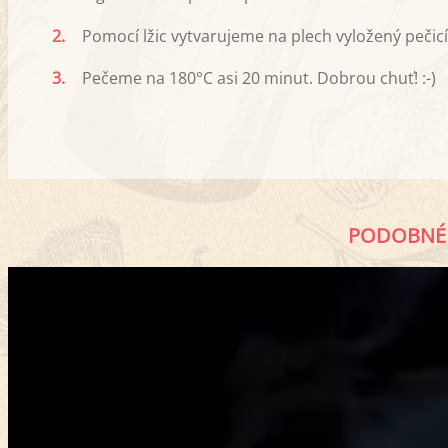
2.
Pomocí lžic vytvarujeme na plech vyložený peči
3.
Pečeme na 180°C asi 20 minut. Dobrou chuť! :-)
PODOBNÉ 