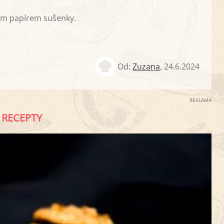
cím papírem sušenky.
Od:
Zuzana
,
24.6.2024
REKLAMA
RECEPTY