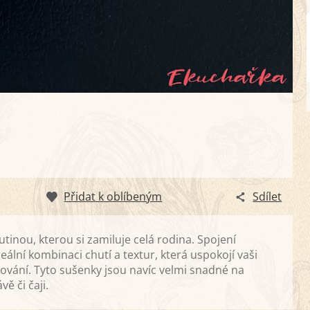
Přidat k oblíbeným
Sdílet
inou, kterou si zamiluje celá rodina. Spojení
eální kombinaci chutí a textur, která uspokojí vaši
vování. Tyto sušenky jsou navíc velmi snadné na
ě či čaji.