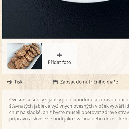
Přidat foto
Tisk
Zapsat do nutričního diáře
Ovesné sušenky s jablky jsou lahodnou a zdravou pochut
šťavnatých jablek a výživných ovesných vloček vytváří id
chuť na sladké, aniž byste museli obětovat zdravé stra
přípravu a skvěle se hodí jako svačina nebo dezert ke káv