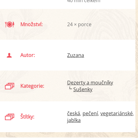
40 min celkem
Množství:
24 × porce
Autor:
Zuzana
Dezerty a moučníky
Kategorie:
Sušenky
česká
pečení
vegetariánské
Štítky:
jablka