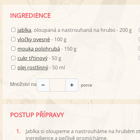
INGREDIENCE
jablka
, oloupaná a nastrouhaná na hrubo - 200 g
vločky ovesné
- 100 g
mouka polohrubá
- 150 g
cukr třtinový
- 50 g
olej rostlinný
- 50 ml
Množství na
−
+
porce
POSTUP PŘÍPRAVY
1.
Jablka si oloupeme a nastrouháme na hrubém st
ingredience a pečlivě promícháme.