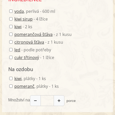
voda
, perlivá - 600 ml
kiwi sirup
- 4 lžíce
kiwi
- 2 ks
pomerančová šťáva
- z 1 kusu
citronová šťáva
- z 1 kusu
led
- podle potřeby
cukr třtinový
- 1 lžíce
Na ozdobu
kiwi
, plátky - 1 ks
pomeranč
, plátky - 1 ks
Množství na
−
+
porce