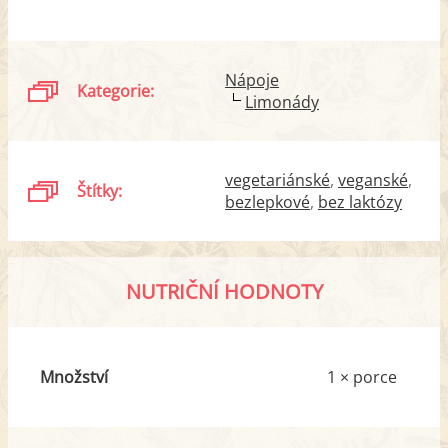
Nápoje
Kategorie:
Limonády
vegetariánské
veganské
Štítky:
bezlepkové
bez laktózy
NUTRIČNÍ HODNOTY
Množství
1 × porce