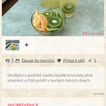
Tisk
Zapsat do nutričního diáře
Přidat k oblíbeným
Sdílet
Osvěžení v podobě sladko-kyselé limonády plné
vitamínů určitě potěší v horkých letních dnech.
REKLAMA
INGREDIENCE