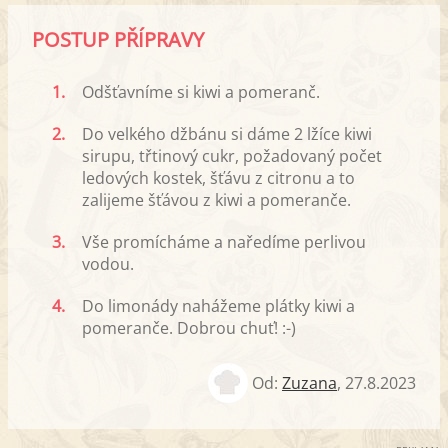
POSTUP PŘÍPRAVY
1.
Odšťavníme si kiwi a pomeranč.
2.
Do velkého džbánu si dáme 2 lžíce kiwi
sirupu, třtinový cukr, požadovaný počet
ledových kostek, šťávu z citronu a to
zalijeme šťávou z kiwi a pomeranče.
3.
Vše promícháme a naředíme perlivou
vodou.
4.
Do limonády nahážeme plátky kiwi a
pomeranče. Dobrou chuť! :-)
Od:
Zuzana
,
27.8.2023