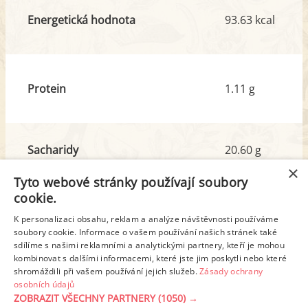
Energetická hodnota
93.63 kcal
Protein
1.11 g
Sacharidy
20.60 g
z toho cukr
18.33 g
×
Tyto webové stránky používají soubory
cookie.
Tuk
0.40 g
K personalizaci obsahu, reklam a analýze návštěvnosti používáme
soubory cookie. Informace o vašem používání našich stránek také
z toho nas. mastné kyseliny
0.03 g
sdílíme s našimi reklamními a analytickými partnery, kteří je mohou
kombinovat s dalšími informacemi, které jste jim poskytli nebo které
shromáždili při vašem používání jejich služeb.
Zásady ochrany
Detailní rozpis
osobních údajů
ZOBRAZIT VŠECHNY PARTNERY
(1050) →
REKLAMA