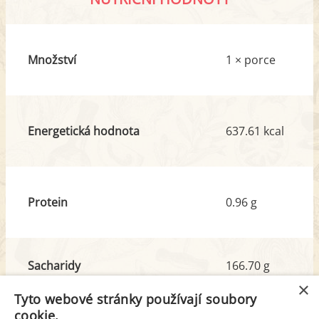
Množství
1 × porce
Energetická hodnota
637.61 kcal
Protein
0.96 g
Sacharidy
166.70 g
z toho cukr
156.13 g
×
Tyto webové stránky používají soubory
cookie.