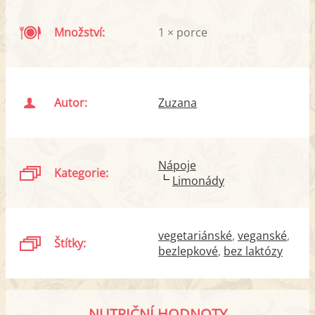
Množství:
1 × porce
Autor:
Zuzana
Nápoje
Kategorie:
Limonády
vegetariánské
veganské
Štítky:
bezlepkové
bez laktózy
NUTRIČNÍ HODNOTY