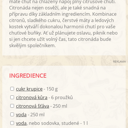
máte chuť na chlazený nápoj plný citrusové chuti.
Citronáda nejen osvěží, ale je také snadná na
přípravu díky základním ingrediencím. Kombinace
citronů, sladkého cukru, čerstvé máty a ledových
kostek vytváří dokonalou harmonii chutí pro vaše
chuťové buňky. Ať už plánujete oslavu, piknik nebo
si jen chcete užít volný čas, tato citronáda bude
skvělým společníkem.
REKLAMA
INGREDIENCE
cukr krupice
- 150 g
citronová kůra
- 6 proužků
citronová šťáva
- 250 ml
voda
- 250 ml
voda
, nebo sodovka, studené - 1 l