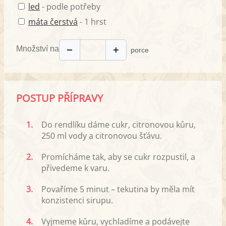
led
- podle potřeby
máta čerstvá
- 1 hrst
Množství na
−
+
porce
POSTUP PŘÍPRAVY
1.
Do rendlíku dáme cukr, citronovou kůru,
250 ml vody a citronovou šťávu.
2.
Promícháme tak, aby se cukr rozpustil, a
přivedeme k varu.
3.
Povaříme 5 minut – tekutina by měla mít
konzistenci sirupu.
4.
Vyjmeme kůru, vychladíme a podávejte