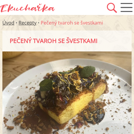
Úvod
•
Recepty
•
Pečený tvaroh se švestkami
PEČENÝ TVAROH SE ŠVESTKAMI