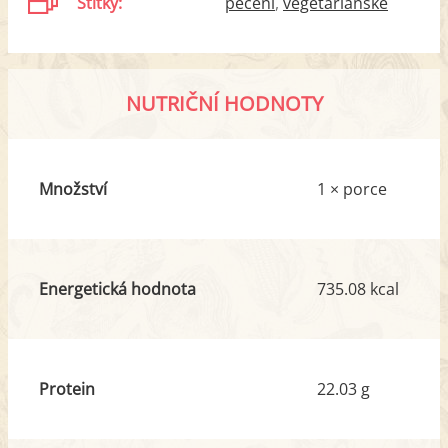
Štítky:
pečení
vegetariánské
NUTRIČNÍ HODNOTY
Množství
1 × porce
Energetická hodnota
735.08 kcal
Protein
22.03 g