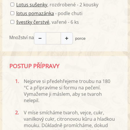
Lotus sušenky
, rozdrobené - 2 kousky
lotus pomazánka
- podle chuti
švestky čerstvé
, vařené - 6 ks
Množství na
−
+
porce
POSTUP PŘÍPRAVY
1.
Nejprve si předehřejeme troubu na 180
°C a připravíme si formu na pečení.
Vymažeme ji máslem, aby se tvaroh
nelepil.
2.
V míse smícháme tvaroh, vejce, cukr,
vanilkový cukr, citronovou kůru a hladkou
mouku. Důkladně promícháme, dokud