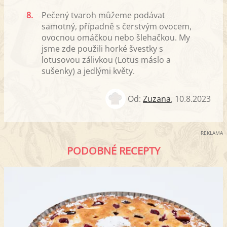
8.
Pečený tvaroh můžeme podávat
samotný, případně s čerstvým ovocem,
ovocnou omáčkou nebo šlehačkou. My
jsme zde použili horké švestky s
lotusovou zálivkou (Lotus máslo a
sušenky) a jedlými květy.
Od:
Zuzana
,
10.8.2023
REKLAMA
PODOBNÉ RECEPTY