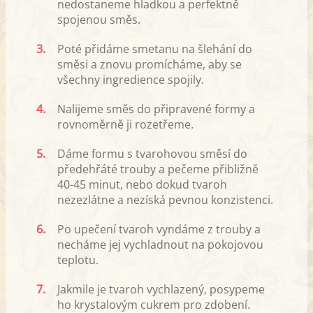
nedostaneme hladkou a perfektně
spojenou směs.
3.
Poté přidáme smetanu na šlehání do
směsi a znovu promícháme, aby se
všechny ingredience spojily.
4.
Nalijeme směs do připravené formy a
rovnoměrně ji rozetřeme.
5.
Dáme formu s tvarohovou směsí do
předehřáté trouby a pečeme přibližně
40-45 minut, nebo dokud tvaroh
nezezlátne a nezíská pevnou konzistenci.
6.
Po upečení tvaroh vyndáme z trouby a
necháme jej vychladnout na pokojovou
teplotu.
7.
Jakmile je tvaroh vychlazený, posypeme
ho krystalovým cukrem pro zdobení.