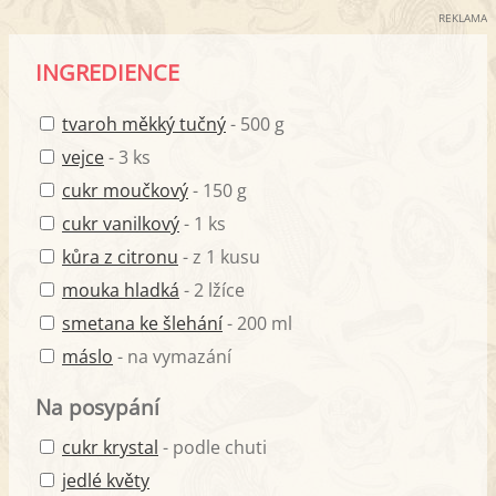
REKLAMA
INGREDIENCE
tvaroh měkký tučný
- 500 g
vejce
- 3 ks
cukr moučkový
- 150 g
cukr vanilkový
- 1 ks
kůra z citronu
- z 1 kusu
mouka hladká
- 2 lžíce
smetana ke šlehání
- 200 ml
máslo
- na vymazání
Na posypání
cukr krystal
- podle chuti
jedlé květy