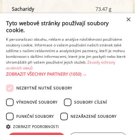
Sacharidy
73.47 g
z toho cukr
68.34 g
×
Tyto webové stránky používají soubory
cookie.
Tuk
39.83 g
K personalizaci obsahu, reklam a analýze návštěvnosti používáme
soubory cookie. Informace o vašem používání našich stránek také
z toho nas. mastné kyseliny
24.35 g
sdílíme s našimi reklamními a analytickými partnery, kteří je mohou
kombinovat s dalšími informacemi, které jste jim poskytli nebo které
shromáždili při vašem používání jejich služeb.
Zásady ochrany
Detailní rozpis
osobních údajů
ZOBRAZIT VŠECHNY PARTNERY
(1050) →
REKLAMA
NEZBYTNĚ NUTNÉ SOUBORY
PODMÍNKY UŽITÍ
ZÁSADY OCHRANY OSOBNÍCH ÚDAJŮ
KONTAKT
VÝKONOVÉ SOUBORY
SOUBORY CÍLENÍ
NASTAVENÍ COOKIES
FUNKČNÍ SOUBORY
NEZAŘAZENÉ SOUBORY
© 2003-2026 ekucharka.cz
, ISSN 2694-6866, jakékoli veřejné šíření obsahu
ZOBRAZIT PODROBNOSTI
tohoto serveru je bez písemného souhlasu provozovatele zakázáno.