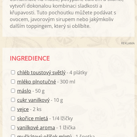
vytvoří dokonalou kombinaci sladkosti a
křupavosti. Tuto pochoutku můžete podávat s
ovocem, javorovým sirupem nebo jakýmkoliv
dalším toppingem, který si oblíbíte.
REKLAMA
INGREDIENCE
chléb toustový světlý
- 4 plátky
mléko plnotučné
- 300 ml
máslo
- 50 g
cukr vanilkový
- 10 g
vejce
- 2 ks
skořice mletá
- 1/4 lžičky
vanilkové aroma
- 1 lžička
muškátový oříšek mletý
- 1 špetka