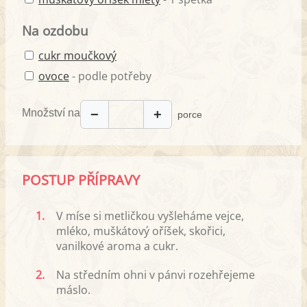
Na ozdobu
cukr moučkový
ovoce
- podle potřeby
Množství na
−
+
porce
POSTUP PŘÍPRAVY
1.
V míse si metličkou vyšleháme vejce,
mléko, muškátový oříšek, skořici,
vanilkové aroma a cukr.
2.
Na středním ohni v pánvi rozehřejeme
máslo.