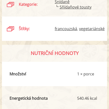
Snídaně
Kategorie:
Sňídaňové tousty
Štítky:
francouzská
vegetariánské
NUTRIČNÍ HODNOTY
Množství
1 × porce
Energetická hodnota
540.46 kcal