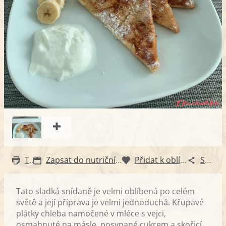
Tisk
Zapsat do nutričního diáře
Přidat k oblíbeným
Sdílet
Tato sladká snídaně je velmi oblíbená po celém
světě a její příprava je velmi jednoduchá. Křupavé
plátky chleba namočené v mléce s vejci,
osmahnuté na másle, posypané cukrem a skořicí,