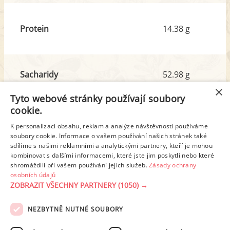
Protein
14.38 g
Sacharidy
52.98 g
z toho cukr
33.25 g
×
Tyto webové stránky používají soubory
cookie.
Tuk
30.32 g
K personalizaci obsahu, reklam a analýze návštěvnosti používáme
soubory cookie. Informace o vašem používání našich stránek také
z toho nas. mastné kyseliny
17.31 g
sdílíme s našimi reklamními a analytickými partnery, kteří je mohou
kombinovat s dalšími informacemi, které jste jim poskytli nebo které
shromáždili při vašem používání jejich služeb.
Zásady ochrany
Detailní rozpis
osobních údajů
ZOBRAZIT VŠECHNY PARTNERY
(1050) →
REKLAMA
NEZBYTNĚ NUTNÉ SOUBORY