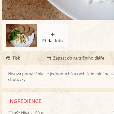
Přidat foto
Tisk
Zapsat do nutričního diáře
Nivová pomazánka je jednoduchá a rychlá, ideální na s
chuťovky.
INGREDIENCE
sýr Niva
- 150 g