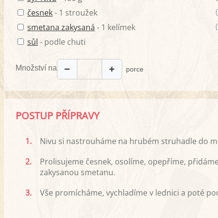
česnek
- 1 stroužek
smetana zakysaná
- 1 kelímek
sůl
- podle chuti
Množství na
−
+
porce
POSTUP PŘÍPRAVY
1.
Nivu si nastrouháme na hrubém struhadle do mi
2.
Prolisujeme česnek, osolíme, opepříme, přidám
zakysanou smetanu.
3.
Vše promícháme, vychladíme v lednici a poté p