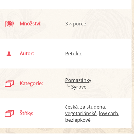
Množství:
3 × porce
Autor:
Petuler
Pomazánky
Kategorie:
Sýrové
česká
za studena
Štítky:
vegetariánské
low carb
bezlepkové