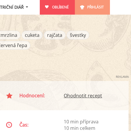
TRIČNÍ DIÁŘ
OBLÍBENÉ
PŘIHLÁSIT
zmrzlina
cuketa
rajčata
švestky
červená řepa
REKLAMA
Hodnocení:
Ohodnotit recept
10 min příprava
Čas:
10 min celkem