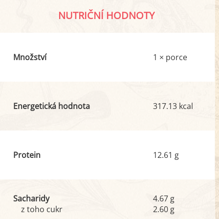
NUTRIČNÍ HODNOTY
Množství
1 × porce
Energetická hodnota
317.13 kcal
Protein
12.61 g
Sacharidy
4.67 g
z toho cukr
2.60 g