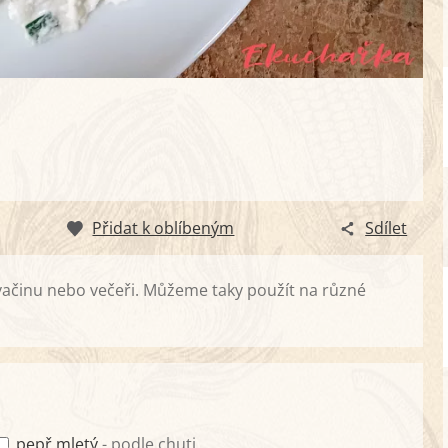
Přidat k oblíbeným
Sdílet
vačinu nebo večeři. Můžeme taky použít na různé
pepř mletý
- podle chuti