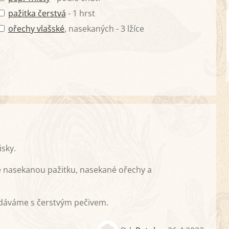
pažitka čerstvá
- 1 hrst
ořechy vlašské
, nasekaných - 3 lžíce
sky.
e nasekanou pažitku, nasekané ořechy a
odáváme s čerstvým pečivem.