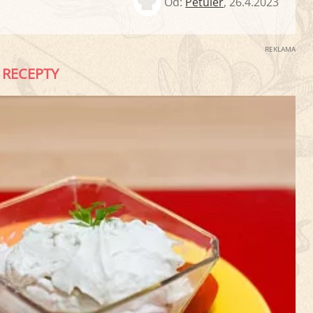
Od:
Petuler
,
26.4.2023
REKLAMA
RECEPTY