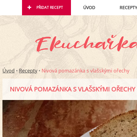
ÚVOD
RECEPT
PŘIDAT RECEPT
Úvod
•
Recepty
•
Nivová pomazánka s vlašskými ořechy
NIVOVÁ POMAZÁNKA S VLAŠSKÝMI OŘECHY