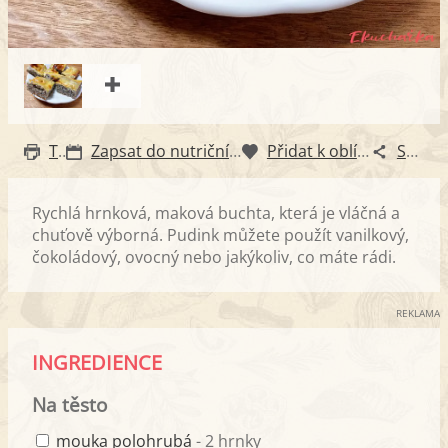
Tisk
Zapsat do nutričního diáře
Přidat k oblíbeným
Sdílet
Rychlá hrnková, maková buchta, která je vláčná a
chuťově výborná. Pudink můžete použít vanilkový,
čokoládový, ovocný nebo jakýkoliv, co máte rádi.
REKLAMA
INGREDIENCE
Na těsto
mouka polohrubá
- 2 hrnky