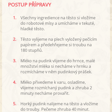
POSTUP PŘÍPRAVY
1.
Všechny ingredience na těsto si vložíme
do robotové mísy a umícháme v tekuté,
hladké těsto.
2.
Těsto vylijeme na plech vyložený pečícím
papírem a předehřejeme si troubu na
180 stupňů.
3.
Mléko na pudink vlijeme do hrnce, malé
množství mléka si necháme v hrnku a
rozmícháme v něm pudinkový prášek.
4.
Mléko přivedeme k varu, osladíme,
vlijeme rozmíchaný pudink a zhruba 2
minuty necháme provařit.
5.
Horký pudink nalijeme na těsto a vložíme
do trouby. Pečeme zhruba 40 minut.