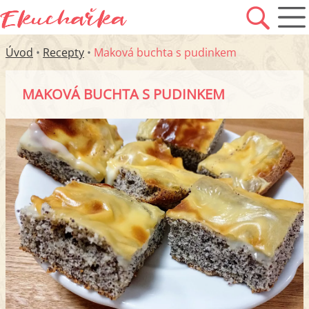
Úvod
•
Recepty
•
Maková buchta s pudinkem
MAKOVÁ BUCHTA S PUDINKEM