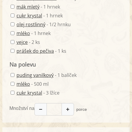
mák mletý
- 1 hrnek
cukr krystal
- 1 hrnek
olej rostlinný
- 1/2 hrnku
mléko
- 1 hrnek
vejce
- 2 ks
prášek do pečiva
- 1 ks
Na polevu
puding vanilkový
- 1 balíček
mléko
- 500 ml
cukr krystal
- 3 lžíce
Množství na
−
+
porce