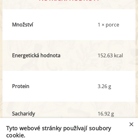
Množství
1 × porce
Energetická hodnota
152.63 kcal
Protein
3.26 g
Sacharidy
16.92 g
z toho cukr
9.47 g
×
Tyto webové stránky používají soubory
cookie.