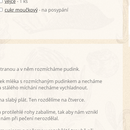
vejce
- 1 ks
cukr moučkový
- na posypání
 stranou a v něm rozmícháme pudink.
bytek mléka s rozmíchaným pudinkem a necháme
za stálého míchání necháme vychladnout.
a slabý plát. Ten rozdělíme na čtverce.
 protilehlé rohy zabalíme, tak aby nám vznikl
nám při pečení nerozdělal.