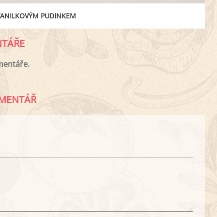
VANILKOVÝM PUDINKEM
TÁŘE
mentáře.
MENTÁŘ