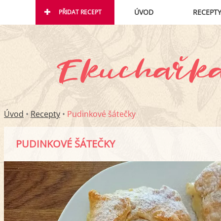
ÚVOD
RECEPT
PŘIDAT RECEPT
Úvod
•
Recepty
•
Pudinkové šátečky
PUDINKOVÉ ŠÁTEČKY