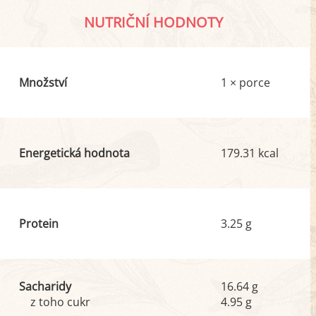
NUTRIČNÍ HODNOTY
Množství
1 × porce
Energetická hodnota
179.31 kcal
Protein
3.25 g
Sacharidy
16.64 g
z toho cukr
4.95 g