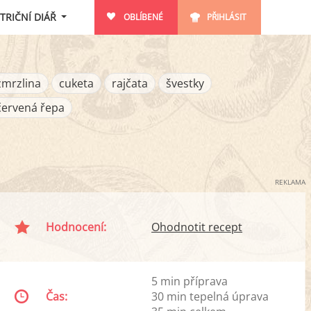
TRIČNÍ DIÁŘ
OBLÍBENÉ
PŘIHLÁSIT
zmrzlina
cuketa
rajčata
švestky
červená řepa
REKLAMA
Hodnocení:
Ohodnotit recept
5 min příprava
Čas:
30 min tepelná úprava