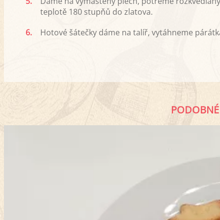
5.
Dáme na vymaštěný plech, potřeme rozkvedlaný
teplotě 180 stupňů do zlatova.
6.
Hotové šátečky dáme na talíř, vytáhneme párá
PODOBNÉ 