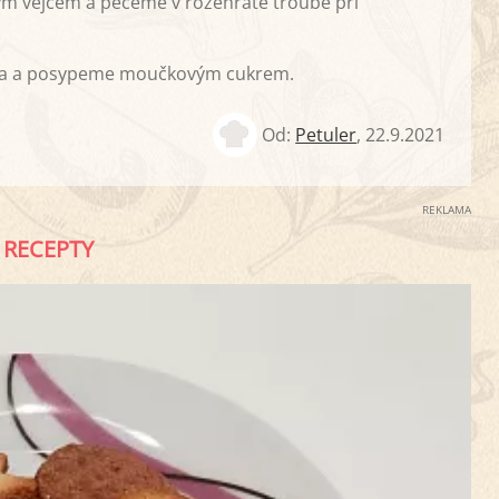
m vejcem a pečeme v rozehřáté troubě při
tka a posypeme moučkovým cukrem.
Od:
Petuler
,
22.9.2021
REKLAMA
RECEPTY