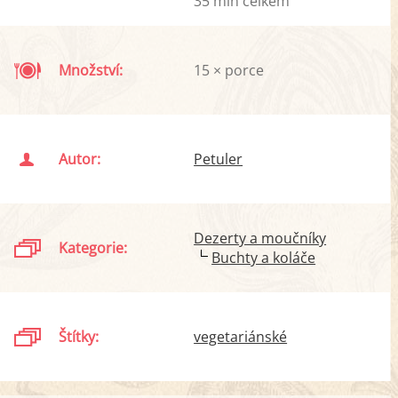
35 min celkem
Množství:
15 × porce
Autor:
Petuler
Dezerty a moučníky
Kategorie:
Buchty a koláče
Štítky:
vegetariánské