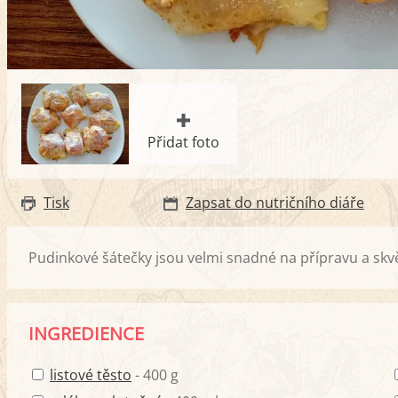
Přidat foto
Tisk
Zapsat do nutričního diáře
Pudinkové šátečky jsou velmi snadné na přípravu a skv
INGREDIENCE
listové těsto
- 400 g