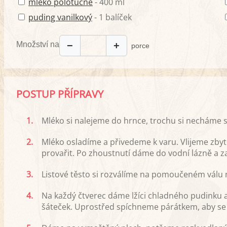
mléko polotučné
- 400 ml
puding vanilkový
- 1 balíček
Množství na
−
+
porce
POSTUP PŘÍPRAVY
1.
Mléko si nalejeme do hrnce, trochu si necháme
2.
Mléko osladíme a přivedeme k varu. Vlijeme z
provařit. Po zhoustnutí dáme do vodní lázně a 
3.
Listové těsto si rozválíme na pomoučeném válu n
4.
Na každý čtverec dáme lžíci chladného pudinku a
šáteček. Uprostřed spíchneme párátkem, aby se 