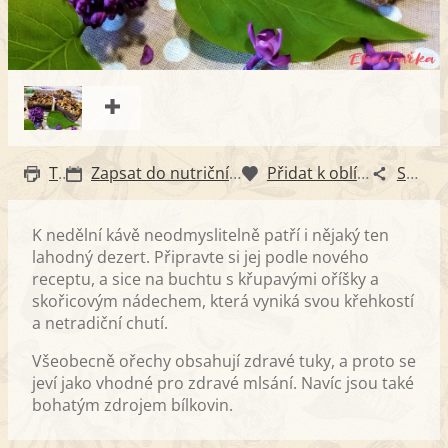
Tisk
Zapsat do nutričního diáře
Přidat k oblíbeným
Sdílet
K nedělní kávě neodmyslitelně patří i nějaký ten
lahodný dezert. Připravte si jej podle nového
receptu, a sice na buchtu s křupavými oříšky a
skořicovým nádechem, která vyniká svou křehkostí
a netradiční chutí.
Všeobecně ořechy obsahují zdravé tuky, a proto se
jeví jako vhodné pro zdravé mlsání. Navíc jsou také
bohatým zdrojem bílkovin.