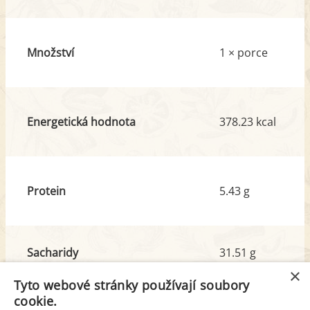
Množství
1 × porce
Energetická hodnota
378.23 kcal
Protein
5.43 g
Sacharidy
31.51 g
z toho cukr
12.96 g
×
Tyto webové stránky používají soubory
cookie.