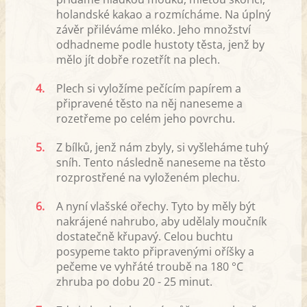
holandské kakao a rozmícháme. Na úplný
závěr přiléváme mléko. Jeho množství
odhadneme podle hustoty těsta, jenž by
mělo jít dobře rozetřít na plech.
4.
Plech si vyložíme pečícím papírem a
připravené těsto na něj naneseme a
rozetřeme po celém jeho povrchu.
5.
Z bílků, jenž nám zbyly, si vyšleháme tuhý
sníh. Tento následně naneseme na těsto
rozprostřené na vyloženém plechu.
6.
A nyní vlašské ořechy. Tyto by měly být
nakrájené nahrubo, aby udělaly moučník
dostatečně křupavý. Celou buchtu
posypeme takto připravenými oříšky a
pečeme ve vyhřáté troubě na 180 °C
zhruba po dobu 20 - 25 minut.