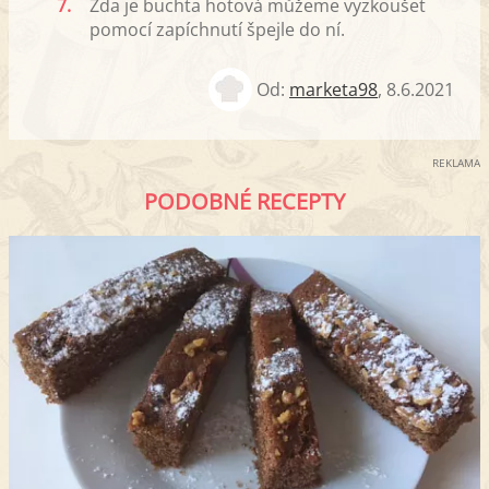
7.
Zda je buchta hotová můžeme vyzkoušet
pomocí zapíchnutí špejle do ní.
Od:
marketa98
,
8.6.2021
REKLAMA
PODOBNÉ RECEPTY