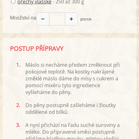
ořechy vlašské
- 250 až 300 g
Množství na
−
+
porce
POSTUP PŘÍPRAVY
1.
Máslo si necháme předem změknout při
pokojové teplotě. Na kostky nakrájené
změklé máslo dáme do mísy s cukrem a
pomocí mixéru tyto ingredience
vyšleháme do pěny.
2.
Do pěny postupně zašleháme i žloutky
oddělené od bílků.
3.
A nyní přichází na řadu suché suroviny a
mléko. Do připravené směsi postupně
přidáme hladkou mouku, mletou skořici,