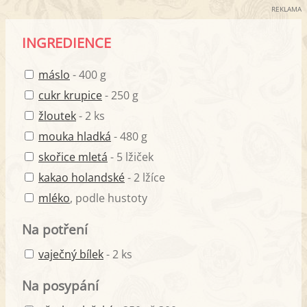
REKLAMA
INGREDIENCE
máslo
- 400 g
cukr krupice
- 250 g
žloutek
- 2 ks
mouka hladká
- 480 g
skořice mletá
- 5 lžiček
kakao holandské
- 2 lžíce
mléko
, podle hustoty
Na potření
vaječný bílek
- 2 ks
Na posypání