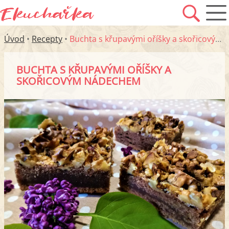
Úvod
•
Recepty
•
Buchta s křupavými oříšky a skořicovým nádechem
BUCHTA S KŘUPAVÝMI OŘÍŠKY A
SKOŘICOVÝM NÁDECHEM