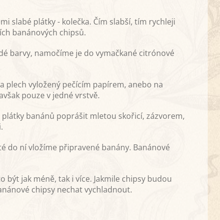
slabé plátky - kolečka. Čím slabší, tím rychleji
ích banánových chipsů.
ědé barvy, namočíme je do vymačkané citrónové
na plech vyložený pečícím papírem, anebo na
avšak pouze v jedné vrstvě.
plátky banánů poprášit mletou skořicí, zázvorem,
.
oté do ní vložíme připravené banány. Banánové
 být jak méně, tak i více. Jakmile chipsy budou
anánové chipsy nechat vychladnout.