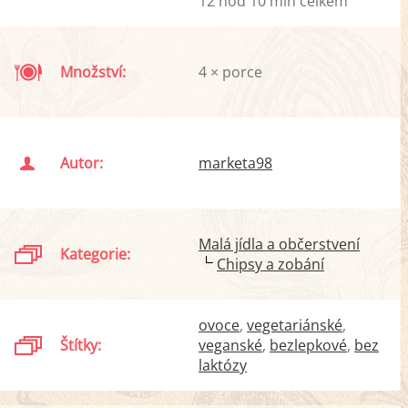
12 hod 10 min celkem
Množství:
4 × porce
Autor:
marketa98
Malá jídla a občerstvení
Kategorie:
Chipsy a zobání
ovoce
vegetariánské
Štítky:
veganské
bezlepkové
bez
laktózy