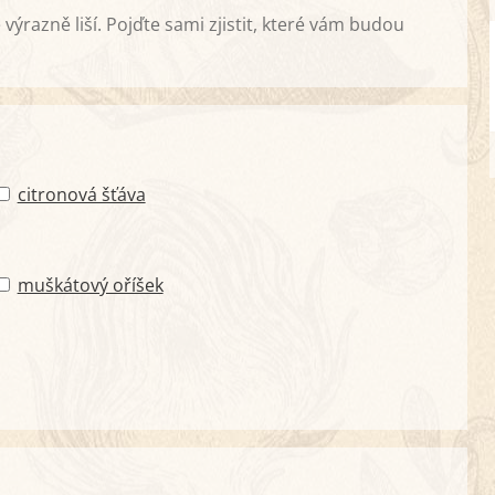
razně liší. Pojďte sami zjistit, které vám budou
citronová šťáva
muškátový oříšek