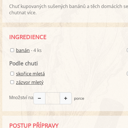
Chuť kupovaných sušených banánů a těch domácích se vý
chutnat více.
INGREDIENCE
banán
- 4 ks
Podle chuti
skořice mletá
zázvor mletý
Množství na
−
+
porce
POSTUP PŘÍPRAVY