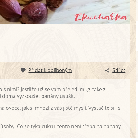
Přidat k oblíbeným
Sdílet
s nimi? Jestliže už se vám přejedl mug cake z
 si doma vyzkoušet banány usušit.
voce, jak si mnozí z vás jistě myslí. Vystačíte si i s
soby. Co se týká cukru, tento není třeba na banány
.