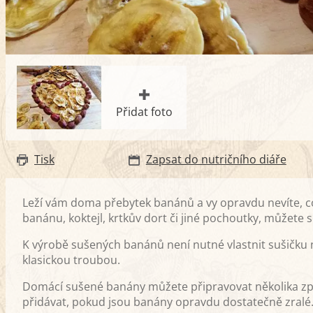
Přidat foto
Tisk
Zapsat do nutričního diáře
Leží vám doma přebytek banánů a vy opravdu nevíte, co 
banánu, koktejl, krtkův dort či jiné pochoutky, můžete
K výrobě sušených banánů není nutné vlastnit sušičku na o
klasickou troubou.
Domácí sušené banány můžete připravovat několika způ
přidávat, pokud jsou banány opravdu dostatečně zralé