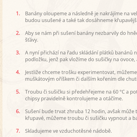
1.
Banány oloupeme a následně je nakrájíme na velmi 
budou usušené a také tak dosáhneme křupavějš
2.
Aby se nám při sušení banány nezbarvily do hn
šťávy.
3.
A nyní přichází na řadu skládání plátků banánů 
podložku, jenž pak vložíme do sušičky na ovoce, 
4.
Jestliže chceme trošku experimentovat, můžeme 
muškátovým oříškem či dalším kořením dle chuti
5.
Troubu či sušičku si předehřejeme na 60 °C a p
chipsy pravidelně kontrolujeme a otáčíme.
6.
Sušení bude trvat zhruba 12 hodin, avšak může to
křupavé, můžeme troubu či sušičku vypnout a b
7.
Skladujeme ve vzduchotěsné nádobě.