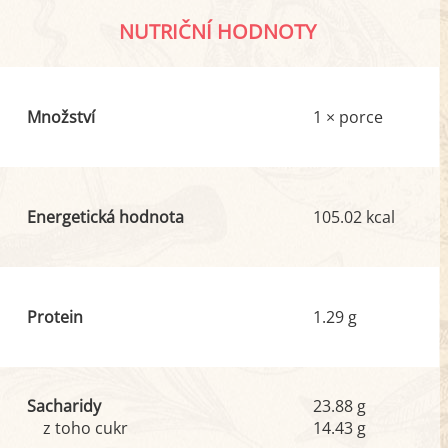
NUTRIČNÍ HODNOTY
Množství
1 × porce
Energetická hodnota
105.02 kcal
Protein
1.29 g
Sacharidy
23.88 g
z toho cukr
14.43 g