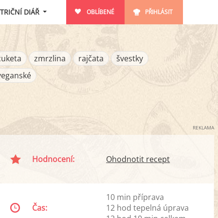
TRIČNÍ DIÁŘ
OBLÍBENÉ
PŘIHLÁSIT
cuketa
zmrzlina
rajčata
švestky
veganské
REKLAMA
Hodnocení:
Ohodnotit recept
10 min příprava
Čas:
12 hod tepelná úprava