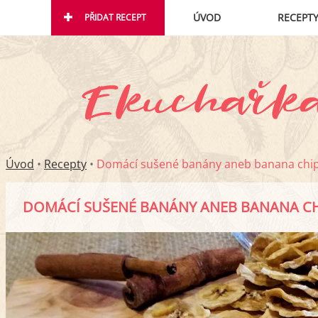
ÚVOD
RECEPT
PŘIDAT RECEPT
Úvod
•
Recepty
•
Domácí sušené banány aneb banana chi
DOMÁCÍ SUŠENÉ BANÁNY ANEB BANANA CH