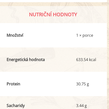
NUTRIČNÍ HODNOTY
Množství
1 × porce
Energetická hodnota
633.54 kcal
Protein
30.75 g
Sacharidy
3.44 g