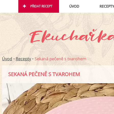
ÚVOD
RECEPT
PŘIDAT RECEPT
Úvod
•
Recepty
•
Sekaná pečeně s tvarohem
SEKANÁ PEČENĚ S TVAROHEM