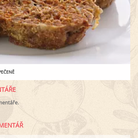
PEČENĚ
TÁŘE
mentáře.
MENTÁŘ