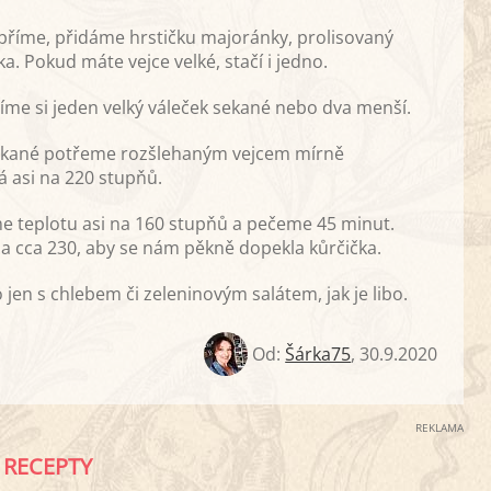
příme, přidáme hrstičku majoránky, prolisovaný
a. Pokud máte vejce velké, stačí i jedno.
e si jeden velký váleček sekané nebo dva menší.
sekané potřeme rozšlehaným vejcem mírně
á asi na 220 stupňů.
 teplotu asi na 160 stupňů a pečeme 45 minut.
a cca 230, aby se nám pěkně dopekla kůrčička.
 s chlebem či zeleninovým salátem, jak je libo.
Od:
Šárka75
,
30.9.2020
REKLAMA
RECEPTY