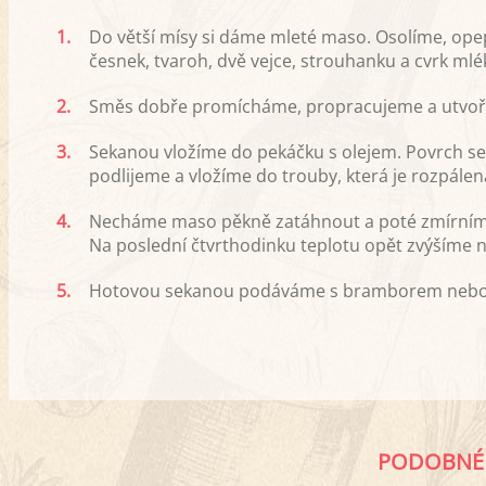
1.
Do větší mísy si dáme mleté maso. Osolíme, ope
česnek, tvaroh, dvě vejce, strouhanku a cvrk mlék
2.
Směs dobře promícháme, propracujeme a utvořím
3.
Sekanou vložíme do pekáčku s olejem. Povrch 
podlijeme a vložíme do trouby, která je rozpálen
4.
Necháme maso pěkně zatáhnout a poté zmírníme
Na poslední čtvrthodinku teplotu opět zvýšíme n
5.
Hotovou sekanou podáváme s bramborem nebo jen
PODOBNÉ 