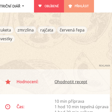
TRIČNÍ DIÁŘ
OBLÍBENÉ
PŘIHLÁSIT
cuketa
zmrzlina
rajčata
červená řepa
švestky
REKLAMA
Hodnocení:
Ohodnotit recept
10 min příprava
Čas:
1 hod 10 min tepelná úprava