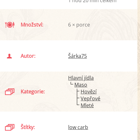
1 hod 20 min celkem
Množství:
6 × porce
Autor:
Šárka75
Hlavní jídla
Maso
Kategorie:
Hovězí
Vepřové
Mleté
Štítky:
low carb