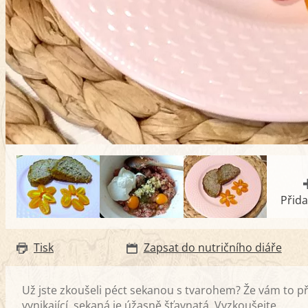
Přida
Tisk
Zapsat do nutričního diáře
Už jste zkoušeli péct sekanou s tvarohem? Že vám to p
vynikající, sekaná je úžasně šťavnatá. Vyzkoušejte.