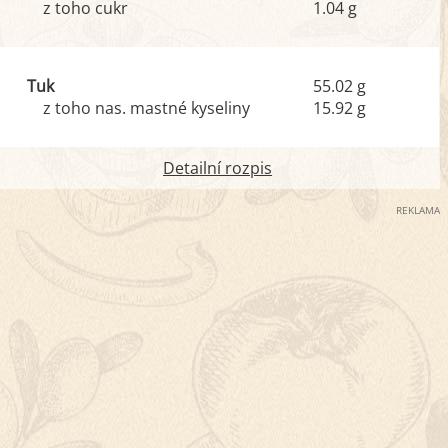
z toho cukr
1.04 g
Tuk
55.02 g
z toho nas. mastné kyseliny
15.92 g
Detailní rozpis
REKLAMA