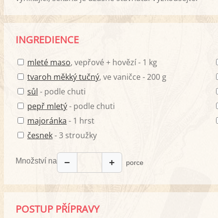
INGREDIENCE
mleté maso
, vepřové + hovězí - 1 kg
tvaroh měkký tučný
, ve vaničce - 200 g
sůl
- podle chuti
pepř mletý
- podle chuti
majoránka
- 1 hrst
česnek
- 3 stroužky
Množství na
−
+
porce
POSTUP PŘÍPRAVY