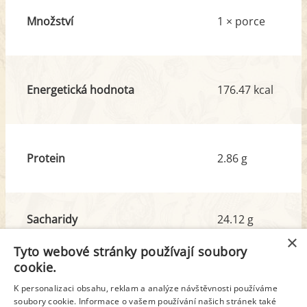
Množství
1 × porce
Energetická hodnota
176.47 kcal
Protein
2.86 g
Sacharidy
24.12 g
z toho cukr
14.36 g
×
Tyto webové stránky používají soubory
cookie.
Tuk
7.66 g
K personalizaci obsahu, reklam a analýze návštěvnosti používáme
z toho nas. mastné kyseliny
1.30 g
soubory cookie. Informace o vašem používání našich stránek také