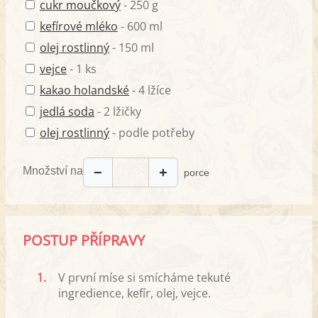
cukr moučkový
- 250 g
kefírové mléko
- 600 ml
olej rostlinný
- 150 ml
vejce
- 1 ks
kakao holandské
- 4 lžíce
jedlá soda
- 2 lžičky
olej rostlinný
- podle potřeby
Množství na
−
+
porce
POSTUP PŘÍPRAVY
1.
V první míse si smícháme tekuté
ingredience, kefír, olej, vejce.