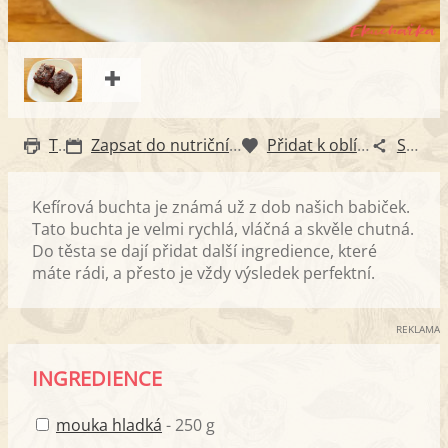
Tisk
Zapsat do nutričního diáře
Přidat k oblíbeným
Sdílet
Kefírová buchta je známá už z dob našich babiček.
Tato buchta je velmi rychlá, vláčná a skvěle chutná.
Do těsta se dají přidat další ingredience, které
máte rádi, a přesto je vždy výsledek perfektní.
REKLAMA
INGREDIENCE
mouka hladká
- 250 g