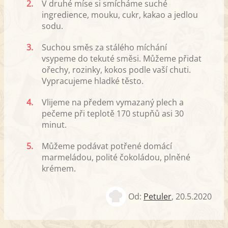
2.
V druhé míse si smícháme suché
ingredience, mouku, cukr, kakao a jedlou
sodu.
3.
Suchou směs za stálého míchání
vsypeme do tekuté směsi. Můžeme přidat
ořechy, rozinky, kokos podle vaší chuti.
Vypracujeme hladké těsto.
4.
Vlijeme na předem vymazaný plech a
pečeme při teplotě 170 stupňů asi 30
minut.
5.
Můžeme podávat potřené domácí
marmeládou, polité čokoládou, plněné
krémem.
Od:
Petuler
,
20.5.2020