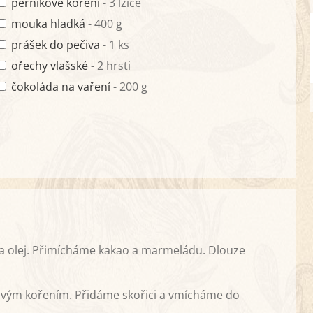
perníkové koření
- 3 lžíce
mouka hladká
- 400 g
prášek do pečiva
- 1 ks
ořechy vlašské
- 2 hrsti
čokoláda na vaření
- 200 g
a olej. Přimícháme kakao a marmeládu. Dlouze
vým kořením. Přidáme skořici a vmícháme do