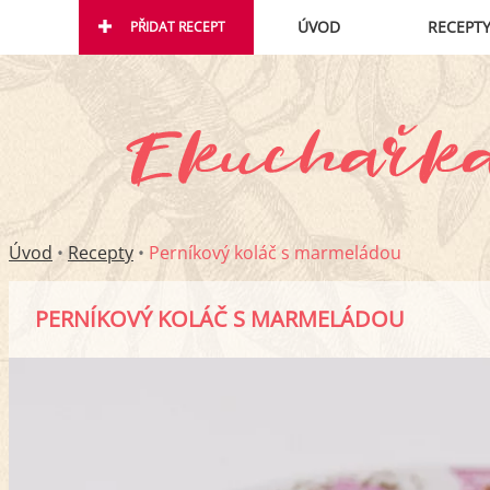
ÚVOD
RECEPT
PŘIDAT RECEPT
Úvod
•
Recepty
•
Perníkový koláč s marmeládou
PERNÍKOVÝ KOLÁČ S MARMELÁDOU