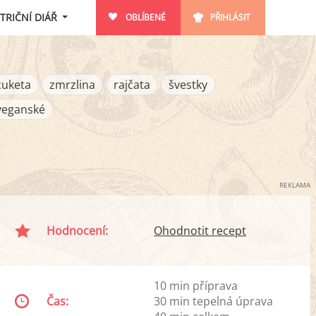
TRIČNÍ DIÁŘ
OBLÍBENÉ
PŘIHLÁSIT
cuketa
zmrzlina
rajčata
švestky
veganské
REKLAMA
Hodnocení:
Ohodnotit recept
10 min příprava
Čas:
30 min tepelná úprava