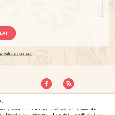
osílejte na mail.
ZÁSADY OCHRANY OSOBNÍCH ÚDAJŮ
KONTAKT
e.
oubory cookie. Informace o vašem používání našich stránek také
kombinovat s dalšími informacemi, které jste jim poskytli nebo které