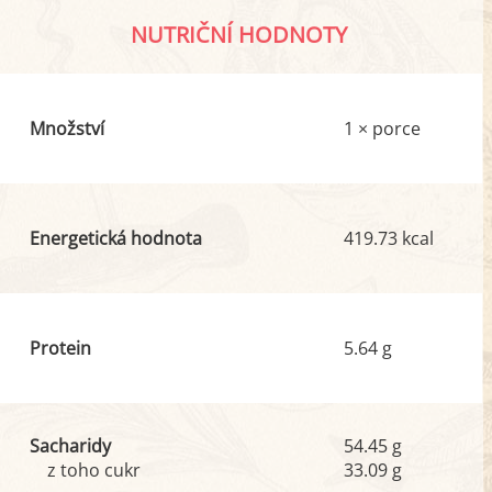
NUTRIČNÍ HODNOTY
Množství
1 × porce
Energetická hodnota
419.73 kcal
Protein
5.64 g
Sacharidy
54.45 g
z toho cukr
33.09 g