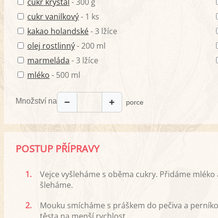
cukr krystal
- 300 g
cukr vanilkový
- 1 ks
kakao holandské
- 3 lžíce
olej rostlinný
- 200 ml
marmeláda
- 3 lžíce
mléko
- 500 ml
Množství na
−
+
porce
POSTUP PŘÍPRAVY
1.
Vejce vyšleháme s oběma cukry. Přidáme mléko 
šleháme.
2.
Mouku smícháme s práškem do pečiva a perníko
těsta na menší rychlost.