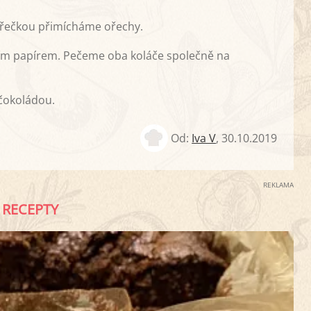
řečkou přimícháme ořechy.
ím papírem. Pečeme oba koláče společně na
čokoládou.
Od:
Iva V
,
30.10.2019
REKLAMA
RECEPTY