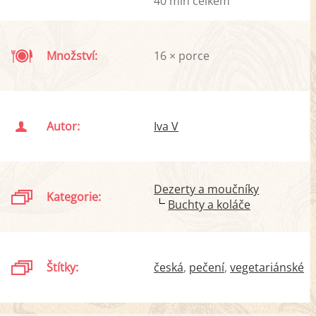
40 min celkem
Množství:
16 × porce
Autor:
Iva V
Dezerty a moučníky
Kategorie:
Buchty a koláče
Štítky:
česká
pečení
vegetariánské