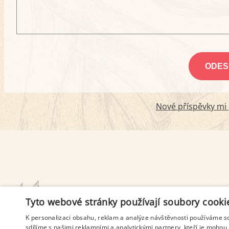
Nové příspěvky mi p
PODMÍNKY UŽITÍ
Tyto webové stránky používají soubory cooki
K personalizaci obsahu, reklam a analýze návštěvnosti používáme s
sdílíme s našimi reklamními a analytickými partnery, kteří je mohou 