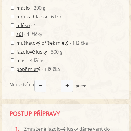
máslo
- 200 g
mouka hladká
- 6 lžic
mléko
- 1 l
sůl
- 4 lžičky
muškátový oříšek mletý
- 1 lžička
fazolové lusky
- 300 g
ocet
- 4 lžíce
pepř mletý
- 1 lžička
Množství na
−
+
porce
POSTUP PŘÍPRAVY
1.
Zmražené fazolové lusky dáme vařit do