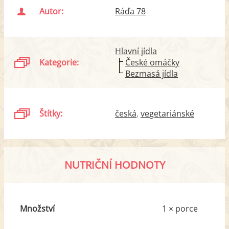
Autor:
Ráďa 78
Hlavní jídla
Kategorie:
České omáčky
Bezmasá jídla
Štítky:
česká
vegetariánské
NUTRIČNÍ HODNOTY
Množství
1 × porce