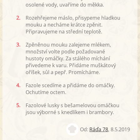
osolené vody, uvaříme do měkka.
2.
Rozehřejeme máslo, přisypeme hladkou
mouku a necháme krátce zpěnit.
Připravujeme na střední teplotě.
3.
Zpěněnou mouku zalejeme mlékem,
množství volte podle požadované
hustoty omáčky. Za stálého míchání
přivedeme k varu. Přidáme muškátový
oříšek, sůl a pepř. Promícháme.
4.
Fazole scedíme a přidáme do omáčky.
Ochutíme octem.
5.
Fazolové lusky s bešamelovou omáčkou
jsou výborné s knedlíkem i brambory.
Od:
Ráďa 78
,
8.5.2019