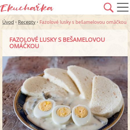
Úvod
•
Recepty
•
Fazolové lusky s bešamelovou omáčkou
FAZOLOVÉ LUSKY S BEŠAMELOVOU
OMÁČKOU