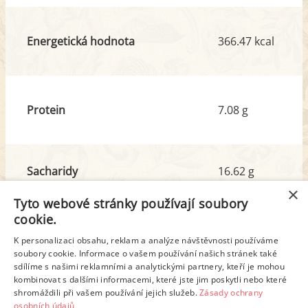
Energetická hodnota
366.47 kcal
Protein
7.08 g
Sacharidy
16.62 g
z toho cukr
10.02 g
×
Tyto webové stránky používají soubory
cookie.
Tuk
30.69 g
K personalizaci obsahu, reklam a analýze návštěvnosti používáme
z toho nas. mastné kyseliny
18.77 g
soubory cookie. Informace o vašem používání našich stránek také
sdílíme s našimi reklamními a analytickými partnery, kteří je mohou
kombinovat s dalšími informacemi, které jste jim poskytli nebo které
shromáždili při vašem používání jejich služeb.
Zásady ochrany
Detailní rozpis
osobních údajů