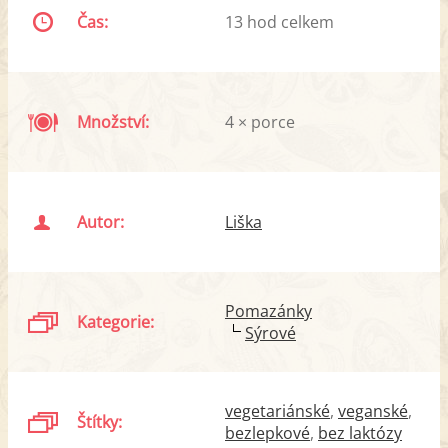
Čas:
13 hod celkem
Množství:
4 × porce
Autor:
Liška
Pomazánky
Kategorie:
Sýrové
vegetariánské
veganské
Štítky:
bezlepkové
bez laktózy