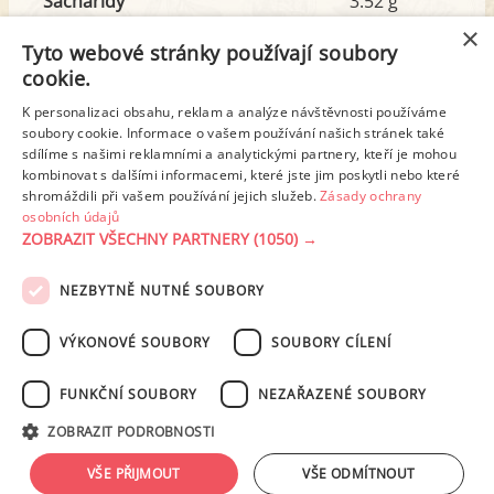
Sacharidy
3.52 g
z toho cukr
1.40 g
×
Tyto webové stránky používají soubory
cookie.
Tuk
22.64 g
K personalizaci obsahu, reklam a analýze návštěvnosti používáme
z toho nas. mastné kyseliny
2.35 g
soubory cookie. Informace o vašem používání našich stránek také
sdílíme s našimi reklamními a analytickými partnery, kteří je mohou
kombinovat s dalšími informacemi, které jste jim poskytli nebo které
shromáždili při vašem používání jejich služeb.
Zásady ochrany
Detailní rozpis
osobních údajů
ZOBRAZIT VŠECHNY PARTNERY
(1050) →
REKLAMA
NEZBYTNĚ NUTNÉ SOUBORY
PODMÍNKY UŽITÍ
ZÁSADY OCHRANY OSOBNÍCH ÚDAJŮ
KONTAKT
VÝKONOVÉ SOUBORY
SOUBORY CÍLENÍ
NASTAVENÍ COOKIES
FUNKČNÍ SOUBORY
NEZAŘAZENÉ SOUBORY
© 2003-2026 ekucharka.cz
, ISSN 2694-6866, jakékoli veřejné šíření obsahu
ZOBRAZIT PODROBNOSTI
tohoto serveru je bez písemného souhlasu provozovatele zakázáno.
Design: Eva Roverová
VŠE PŘIJMOUT
VŠE ODMÍTNOUT