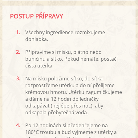
POSTUP PŘÍPRAVY
1.
Všechny ingredience rozmixujeme
dohladka.
2.
Připravíme si misku, plátno nebo
buničinu a sítko. Pokud nemáte, postačí
čistá utěrka.
3.
Na misku položíme sítko, do sítka
rozprostřeme utěrku a do ní přelijeme
krémovou hmotu. Utěrku zagumičkujeme
a dáme na 12 hodin do ledničky
odkapávat (nejlépe přes noc), aby
odkapala přebytečná voda.
4.
Po 12 hodinách si předehřejeme na
180°C troubu a buď vyjmeme z utěrky a