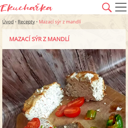
Úvod
•
Recepty
•
Mazací sýr z mandlí
MAZACÍ SÝR Z MANDLÍ