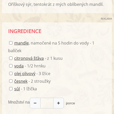
Oříškový sýr, tentokrát z mých oblíbených mandlí.
REKLAMA
INGREDIENCE
mandle
, namočené na 5 hodin do vody - 1
balíček
citronová šťáva
- z 1 kusu
voda
- 1/2 hrnku
olej olivový
- 3 lžíce
česnek
- 2 stroužky
sůl
- 1 lžička
Množství na
−
+
porce