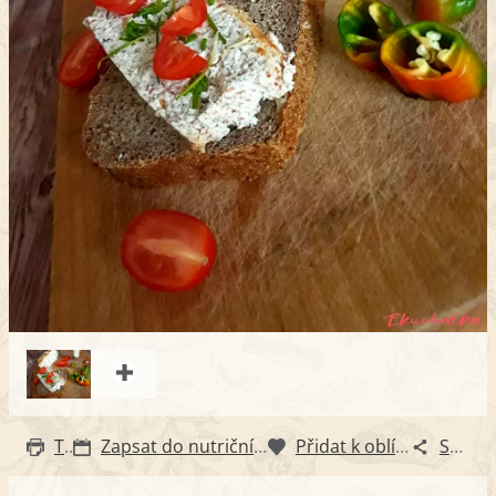
Tisk
Zapsat do nutričního diáře
Přidat k oblíbeným
Sdílet