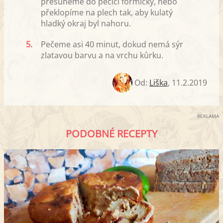
přesuneme do pečící formičky, nebo
překlopíme na plech tak, aby kulatý
hladký okraj byl nahoru.
5.
Pečeme asi 40 minut, dokud nemá sýr
zlatavou barvu a na vrchu kůrku.
Od:
Liška
,
11.2.2019
REKLAMA
PODOBNÉ RECEPTY