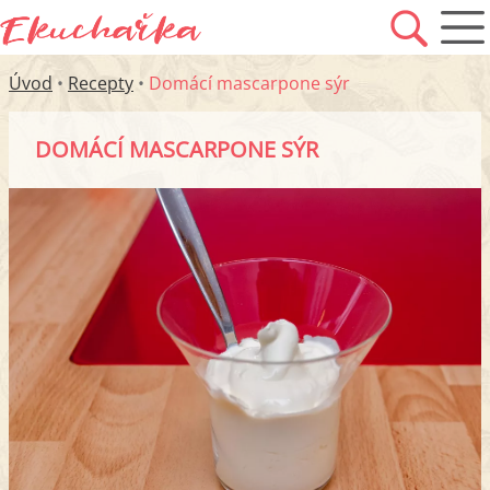
Úvod
•
Recepty
•
Domácí mascarpone sýr
DOMÁCÍ MASCARPONE SÝR