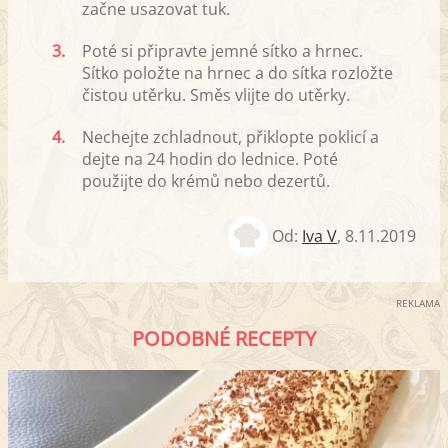
začne usazovat tuk.
3.
Poté si připravte jemné sítko a hrnec.
Sítko položte na hrnec a do sítka rozložte
čistou utěrku. Směs vlijte do utěrky.
4.
Nechejte zchladnout, přiklopte poklicí a
dejte na 24 hodin do lednice. Poté
použijte do krémů nebo dezertů.
Od:
Iva V
,
8.11.2019
REKLAMA
PODOBNÉ RECEPTY