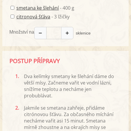
smetana ke šlehání
- 400 g
citronová šťáva
- 3 lžičky
Množství na
−
+
sklenice
POSTUP PŘÍPRAVY
1.
Dva kelímky smetany ke šlehání dáme do
větší mísy. Začneme vařit ve vodní lázni,
snížíme teplotu a necháme jen
probublávat.
2.
Jakmile se smetana zahřeje, přidáme
citrónovou šťávu. Za občasného míchání
necháme vařit asi 15 minut. Smetana
mírně zhoustne a na okrajích mísy se