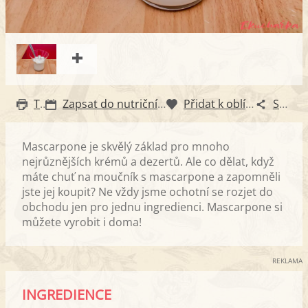
Tisk
Zapsat do nutričního diáře
Přidat k oblíbeným
Sdílet
Mascarpone je skvělý základ pro mnoho
nejrůznějších krémů a dezertů. Ale co dělat, když
máte chuť na moučník s mascarpone a zapomněli
jste jej koupit? Ne vždy jsme ochotní se rozjet do
obchodu jen pro jednu ingredienci. Mascarpone si
můžete vyrobit i doma!
REKLAMA
INGREDIENCE