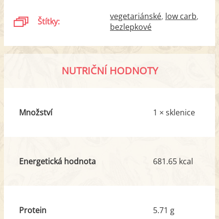
vegetariánské
low carb
Štítky:
bezlepkové
NUTRIČNÍ HODNOTY
Množství
1 × sklenice
Energetická hodnota
681.65 kcal
Protein
5.71 g