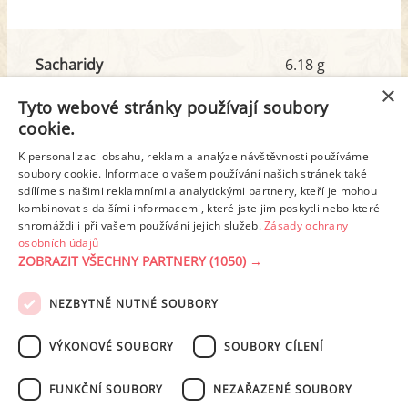
Sacharidy
6.18 g
z toho cukr
6.03 g
×
Tyto webové stránky používají soubory
cookie.
Tuk
72.18 g
K personalizaci obsahu, reklam a analýze návštěvnosti používáme
z toho nas. mastné kyseliny
46.07 g
soubory cookie. Informace o vašem používání našich stránek také
sdílíme s našimi reklamními a analytickými partnery, kteří je mohou
kombinovat s dalšími informacemi, které jste jim poskytli nebo které
shromáždili při vašem používání jejich služeb.
Zásady ochrany
Detailní rozpis
osobních údajů
ZOBRAZIT VŠECHNY PARTNERY
(1050) →
REKLAMA
NEZBYTNĚ NUTNÉ SOUBORY
PODMÍNKY UŽITÍ
ZÁSADY OCHRANY OSOBNÍCH ÚDAJŮ
KONTAKT
VÝKONOVÉ SOUBORY
SOUBORY CÍLENÍ
NASTAVENÍ COOKIES
FUNKČNÍ SOUBORY
NEZAŘAZENÉ SOUBORY
© 2003-2026 ekucharka.cz
, ISSN 2694-6866, jakékoli veřejné šíření obsahu