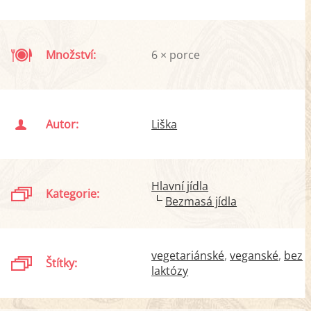
Množství:
6 × porce
Autor:
Liška
Hlavní jídla
Kategorie:
Bezmasá jídla
vegetariánské
veganské
bez
Štítky:
laktózy