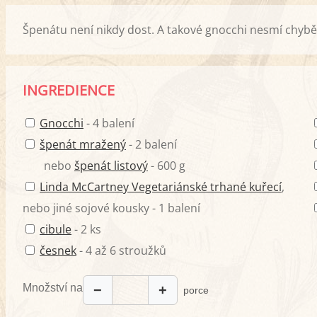
Špenátu není nikdy dost. A takové gnocchi nesmí chybět 
INGREDIENCE
Gnocchi
- 4 balení
špenát mražený
- 2 balení
nebo
špenát listový
- 600 g
Linda McCartney Vegetariánské trhané kuřecí
,
nebo jiné sojové kousky - 1 balení
cibule
- 2 ks
česnek
- 4 až 6 stroužků
Množství na
−
+
porce