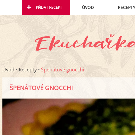
ÚVOD
RECEPT
PŘIDAT RECEPT
Úvod
•
Recepty
•
Špenátové gnocchi
ŠPENÁTOVÉ GNOCCHI