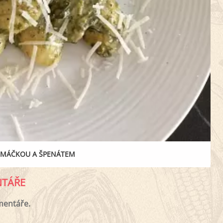
OMÁČKOU A ŠPENÁTEM
TÁŘE
mentáře.