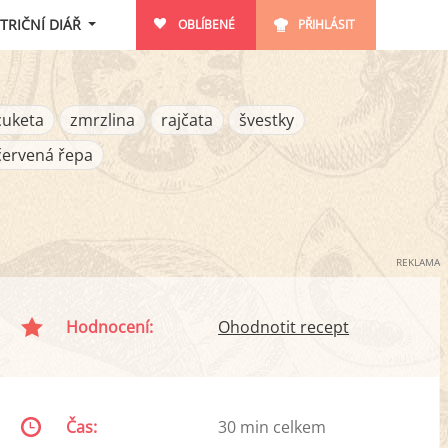
TRIČNÍ DIÁŘ
OBLÍBENÉ
PŘIHLÁSIT
cuketa
zmrzlina
rajčata
švestky
červená řepa
REKLAMA
Hodnocení:
Ohodnotit recept
Čas:
30 min celkem