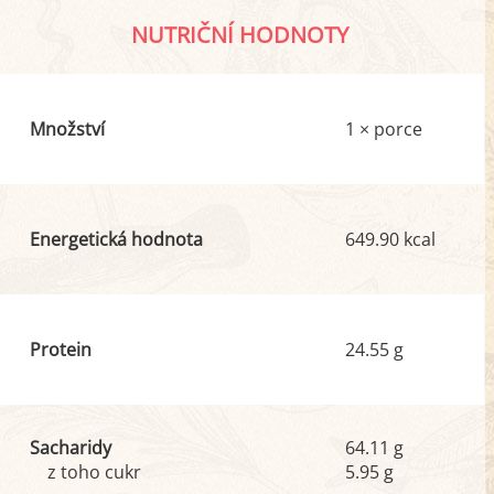
NUTRIČNÍ HODNOTY
Množství
1 × porce
Energetická hodnota
649.90 kcal
Protein
24.55 g
Sacharidy
64.11 g
z toho cukr
5.95 g