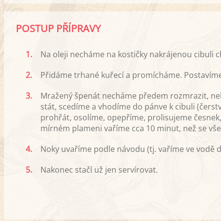
POSTUP PŘÍPRAVY
1.
Na oleji necháme na kostičky nakrájenou cibuli 
2.
Přidáme trhané kuřecí a promícháme. Postavíme
3.
Mražený špenát necháme předem rozmrazit, nebo
stát, scedíme a vhodíme do pánve k cibuli (čer
prohřát, osolíme, opepříme, prolisujeme česnek
mírném plameni vaříme cca 10 minut, než se vše
4.
Noky uvaříme podle návodu (tj. vaříme ve vodě 
5.
Nakonec stačí už jen servírovat.