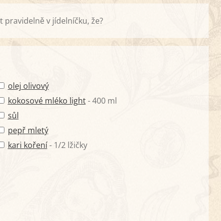
pravidelně v jídelníčku, že?
olej olivový
kokosové mléko light
- 400 ml
sůl
pepř mletý
kari koření
- 1/2 lžičky