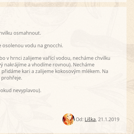
chvilku osmahnout.
 osolenou vodu na gnocchi.
 v hrnci zalijeme vařící vodou, necháme chvilku
stvý nakrájíme a vhodíme rovnou). Necháme
, přidáme kari a zalijeme kokosovým mlékem. Na
 prohřeje.
dokud nevyplavou).
Od:
Liška
,
21.1.2019