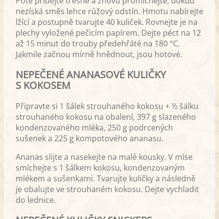
Poté přidejte třešně a znovu promíchejte, dokud
nezíská směs lehce růžový odstín. Hmotu nabírejte
lžící a postupně tvarujte 40 kuliček. Rovnejte je na
plechy vyložené pečicím papírem. Dejte péct na 12
až 15 minut do trouby předehřáté na 180 °C.
Jakmile začnou mírně hnědnout, jsou hotové.
NEPEČENÉ ANANASOVÉ KULIČKY
S KOKOSEM
Připravte si 1 šálek strouhaného kokosu + ½ šálku
strouhaného kokosu na obalení, 397 g slazeného
kondenzovaného mléka, 250 g podrcených
sušenek a 225 g kompotového ananasu.
Ananas slijte a nasekejte na malé kousky. V míse
smíchejte s 1 šálkem kokosu, kondenzovaným
mlékem a sušenkami. Tvarujte kuličky a následně
je obalujte ve strouhaném kokosu. Dejte vychladit
do lednice.