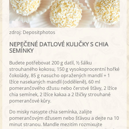
zdroj: Depositphotos
NEPEČENÉ DATLOVÉ KULIČKY S CHIA
SEMÍNKY
Budete potřebovat 200 g datlí, ½ šálku
strouhaného kokosu, 150 g vysokoprocentní hořké
čokolády, 85 g nasucho opražených mandlí + 1
lžíce nasekaných mandlí (odděleně), 60 ml
pomerančového džusu nebo čerstvé šťávy, 2 lžíce
chia semínek, 2 lžíce kakaa a 2 lžičky strouhané
pomerančové kůry.
Do misky nasypte chia semínka, zalijte
pomerančovým džusem nebo šťávou a dejte na 10
minut stranou. Mandle mezitím rozmixujte