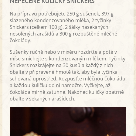
NEPEČENÉ KULIČKY SNICKERS
Na přípravu potřebujete 250 g sušenek, 397 g
slazeného kondenzovaného mléka, 2 tyčinky
Snickers (celkem 100 g), 2 šálky nasekaných
nesolených arašídů a 300 g rozpuštěné mléčné
čokolády.
Sušenky ručně nebo v mixéru rozdrťte a poté v
míse smíchejte s kondenzovaným mlékem. Tyčinky
Snickers rozkrájejte na 30 kusů a každý z nich
obalte v připravené hmotě tak, aby byla tyčinka
schovaná uprostřed. Rozpusťte mléčnou čokoládu
a každou kuličku do ní namočte. Vyčkejte, až
čokoláda mírně zatuhne. Nakonec kuličky opatrně
obalte v sekaných arašídech.