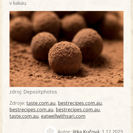
v kakau.
zdroj: Depositphotos
Zdroje:
taste.com.au
,
bestrecipes.com.au
,
bestrecipes.com.au
,
bestrecipes.com.au
,
taste.com.au
,
eatwellwithsari.com
Autor:
Jitka Kučová
,
1.12.2023