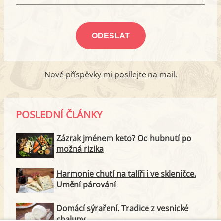
Nové příspěvky mi posílejte na mail.
POSLEDNÍ ČLÁNKY
Zázrak jménem keto? Od hubnutí po
možná rizika
Harmonie chutí na talíři i ve skleničce.
Umění párování
Domácí sýraření. Tradice z vesnické
chalupy