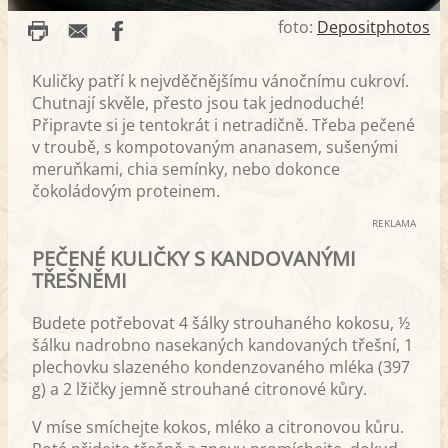
foto:
Depositphotos
Kuličky patří k nejvděčnějšímu vánočnímu cukroví.
Chutnají skvěle, přesto jsou tak jednoduché!
Připravte si je tentokrát i netradičně. Třeba pečené
v troubě, s kompotovaným ananasem, sušenými
meruňkami, chia semínky, nebo dokonce
čokoládovým proteinem.
REKLAMA
PEČENÉ KULIČKY S KANDOVANÝMI
TŘEŠNĚMI
Budete potřebovat 4 šálky strouhaného kokosu, ½
šálku nadrobno nasekaných kandovaných třešní, 1
plechovku slazeného kondenzovaného mléka (397
g) a 2 lžičky jemně strouhané citronové kůry.
V míse smíchejte kokos, mléko a citronovou kůru.