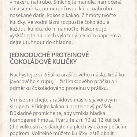
v mixéru nahrubo. Smíchejte mandle, namočená
chia semínka, pomerančovou kůru, nahrubo
nasekané datle, kokos a kakao. Z hmoty tvořte
kuličky. Ve vodní lázni rozpusťte čokoládu a
každou kuličku do ní namočte. Nakonec je
vyskládejte na plech vyložený pečicím papírem a
dejte utuhnout do chladna.
JEDNODUCHÉ PROTEINOVÉ
ČOKOLÁDOVÉ KULIČKY
Nachystejte si ½ šálku arašídového másla, ¼ šálku
javorového sirupu, 1 lžíci kakaového prášku a 1
odměrku čokoládového proteinu v prášku.
V míse smíchejte arašídové máslo s javorovým
sirupem. Přidejte kakao a proteinový prášek.
Důkladně promíchejte, aby vznikla hladká
homogenní hmota. Tvarujte z ní 10 až 12 kuliček
(dle velikosti) a skládejte na plech vyložený pečicím
papírem. Volitelně můžete kuličky ještě obalit