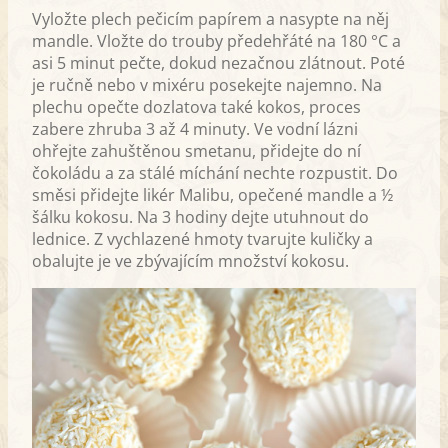
Vyložte plech pečicím papírem a nasypte na něj
mandle. Vložte do trouby předehřáté na 180 °C a
asi 5 minut pečte, dokud nezačnou zlátnout. Poté
je ručně nebo v mixéru posekejte najemno. Na
plechu opečte dozlatova také kokos, proces
zabere zhruba 3 až 4 minuty. Ve vodní lázni
ohřejte zahuštěnou smetanu, přidejte do ní
čokoládu a za stálé míchání nechte rozpustit. Do
směsi přidejte likér Malibu, opečené mandle a ½
šálku kokosu. Na 3 hodiny dejte utuhnout do
lednice. Z vychlazené hmoty tvarujte kuličky a
obalujte je ve zbývajícím množství kokosu.