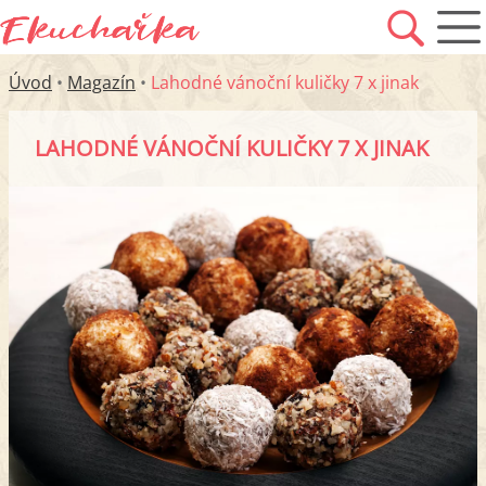
Úvod
•
Magazín
•
Lahodné vánoční kuličky 7 x jinak
LAHODNÉ VÁNOČNÍ KULIČKY 7 X JINAK