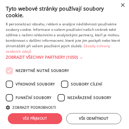
×
Tyto webové stránky používají soubory
Majonéza jako královna teplé kuchyně
cookie.
K personalizaci obsahu, reklam a analýze návštěvnosti používáme
soubory cookie. Informace o vašem používání našich stránek také
Proteinové svačinky za zlomek ceny.
sdílíme s našimi reklamními a analytickými partnery, kteří je mohou
Vyrobte si je doma
kombinovat s dalšími informacemi, které jste jim poskytli nebo které
shromáždili při vašem používání jejich služeb.
Zásady ochrany
osobních údajů
ZOBRAZIT VŠECHNY PARTNERY
(1050) →
REKLAMA
NEZBYTNĚ NUTNÉ SOUBORY
PODMÍNKY UŽITÍ
ZÁSADY OCHRANY OSOBNÍCH ÚDAJŮ
KONTAKT
VÝKONOVÉ SOUBORY
SOUBORY CÍLENÍ
NASTAVENÍ COOKIES
FUNKČNÍ SOUBORY
NEZAŘAZENÉ SOUBORY
© 2003-2026 ekucharka.cz
, ISSN 2694-6866, jakékoli veřejné šíření obsahu
ZOBRAZIT PODROBNOSTI
tohoto serveru je bez písemného souhlasu provozovatele zakázáno.
Design: Eva Roverová
VŠE PŘIJMOUT
VŠE ODMÍTNOUT