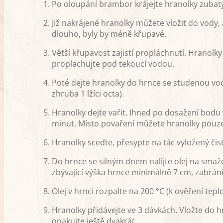
Po oloupání brambor krájejte hranolky zuba
Již nakrájené hranolky můžete vložit do vody, 
dlouho, byly by méně křupavé.
Větší křupavost zajistí propláchnutí. Hranolk
proplachujte pod tekoucí vodou.
Poté dejte hranolky do hrnce se studenou vod
zhruba 1 lžíci octa).
Hranolky dejte vařit. Ihned po dosažení bod
minut. Místo povaření můžete hranolky pouze
Hranolky sceďte, přesypte na tác vyložený čis
Do hrnce se silným dnem nalijte olej na smaž
zbývající výška hrnce minimálně 7 cm, zabrání
Olej v hrnci rozpalte na 200 °C (k ověření te
Hranolky přidávejte ve 3 dávkách. Vložte do h
opakujte ještě dvakrát.