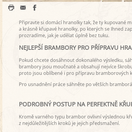
Připravte si domácí hranolky tak, že ty kupované 
a krásně křupavé hranolky, po kterých se Ihned zap
prozradíme, jak je udělat úplně bez tuku.
NEJLEPŠÍ BRAMBORY PRO PŘÍPRAVU HR
Pokud chcete dosáhnout dokonalého výsledku, sá
brambory jsou moučnaté a obsahují nejvíce škrobu.
proto jsou oblíbené i pro přípravu bramborových kn
Pro usnadnění práce sáhněte po větších bramborác
PODROBNÝ POSTUP NA PERFEKTNĚ KŘU
Kromě varného typu brambor ovlivní výslednou křu
z nejdůležitějších kroků je jejich předsmažení.