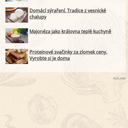
Domácí sýraření. Tradice z vesnické
chalupy
Majonéza jako královna teplé kuchyně
Proteinové svačinky za zlomek ceny.
Vyrobte si je doma
REKLAMA