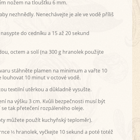
tým nožem na tloušťku 6 mm.
aby nezhnědly. Nenechávejte je ale ve vodě příliš
y nasypte do cedníku a 15 až 20 sekund
ou, octem a solí (na 300 g hranolek použijte
u varu stáhněte plamen na minimum a vařte 10
 louhovat 10 minut v octové vodě.
tou textilní utěrkou a důkladně vysušte.
ení na výšku 3 cm. Kvůli bezpečnosti musí být
 se tak přetečení rozpáleného oleje.
ploty můžete použít kuchyňský teploměr).
rnce ⅓ hranolek, vyčkejte 10 sekund a poté totéž