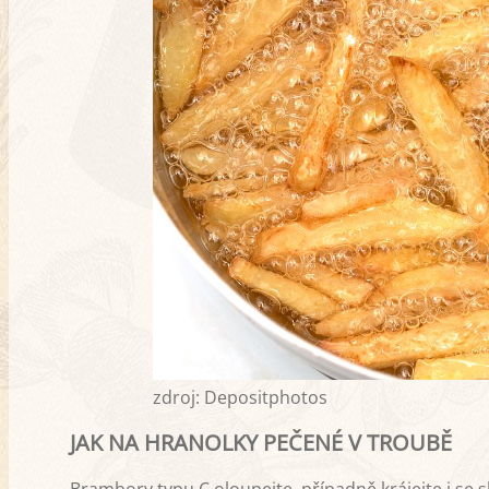
zdroj: Depositphotos
JAK NA HRANOLKY PEČENÉ V TROUBĚ
Brambory typu C oloupejte, případně krájejte i se 