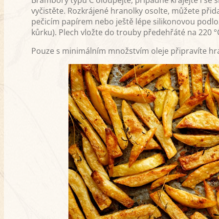
vyčistěte. Rozkrájené hranolky osolte, můžete přida
pečicím papírem nebo ještě lépe silikonovou podlož
kůrku). Plech vložte do trouby předehřáté na 220 °
Pouze s minimálním množstvím oleje připravíte hra