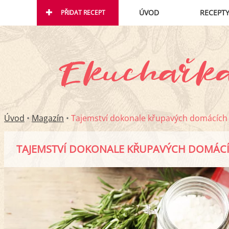
ÚVOD
RECEPT
PŘIDAT RECEPT
Úvod
•
Magazín
•
Tajemství dokonale křupavých domácích
TAJEMSTVÍ DOKONALE KŘUPAVÝCH DOMÁC