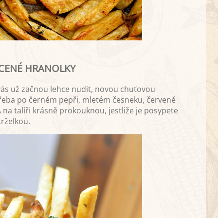
UCENÉ HRANOLKY
vás už začnou lehce nudit, novou chuťovou
řeba po černém pepři, mletém česneku, červené
 na talíři krásně prokouknou, jestliže je posypete
rželkou.