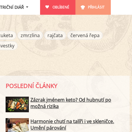
TRIČNÍ DIÁŘ
OBLÍBENÉ
PŘIHLÁSIT
cuketa
zmrzlina
rajčata
červená řepa
švestky
POSLEDNÍ ČLÁNKY
Zázrak jménem keto? Od hubnutí po
možná rizika
Harmonie chutí na talíři i ve skleničce.
Umění párování