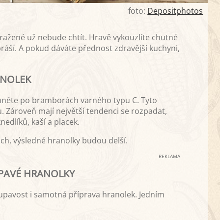
foto:
Depositphotos
mražené už nebude chtít. Hravě vykouzlíte chutné
ráší. A pokud dáváte přednost zdravější kuchyni,
ANOLEK
hněte po bramborách varného typu C. Tyto
 Zároveň mají největší tendenci se rozpadat,
edlíků, kaší a placek.
h, výsledné hranolky budou delší.
REKLAMA
PAVÉ HRANOLKY
pavost i samotná příprava hranolek. Jedním