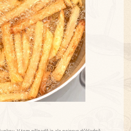
slupkou. V tom případě je ale nejprve důkladně