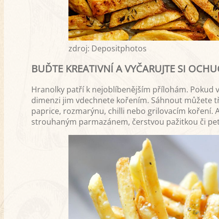
zdroj: Depositphotos
BUĎTE KREATIVNÍ A VYČARUJTE SI OCH
Hranolky patří k nejoblíbenějším přílohám. Pokud 
dimenzi jim vdechnete kořením. Sáhnout můžete t
paprice, rozmarýnu, chilli nebo grilovacím koření. A
strouhaným parmazánem, čerstvou pažitkou či pet