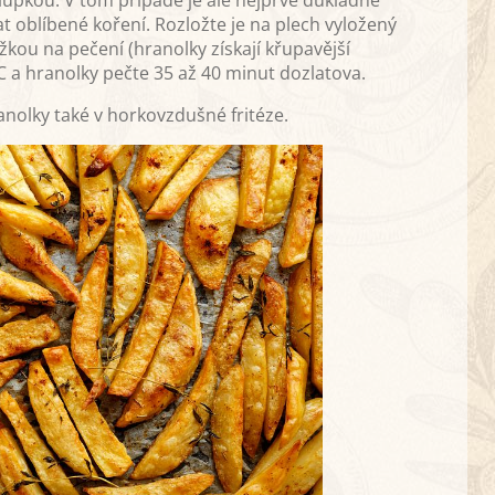
t oblíbené koření. Rozložte je na plech vyložený
kou na pečení (hranolky získají křupavější
C a hranolky pečte 35 až 40 minut dozlatova.
nolky také v horkovzdušné fritéze.