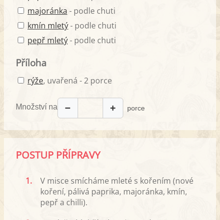
majoránka
- podle chuti
kmín mletý
- podle chuti
pepř mletý
- podle chuti
Příloha
rýže
, uvařená - 2 porce
Množství na
−
+
porce
POSTUP PŘÍPRAVY
1.
V misce smícháme mleté s kořením (nové
koření, pálivá paprika, majoránka, kmín,
pepř a chilli).