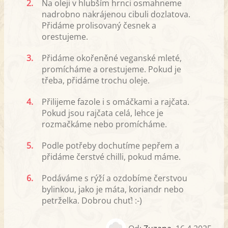
2.
Na oleji v hlubším hrnci osmahneme
nadrobno nakrájenou cibuli dozlatova.
Přidáme prolisovaný česnek a
orestujeme.
3.
Přidáme okořeněné veganské mleté,
promícháme a orestujeme. Pokud je
třeba, přidáme trochu oleje.
4.
Přilijeme fazole i s omáčkami a rajčata.
Pokud jsou rajčata celá, lehce je
rozmačkáme nebo promícháme.
5.
Podle potřeby dochutíme pepřem a
přidáme čerstvé chilli, pokud máme.
6.
Podáváme s rýží a ozdobíme čerstvou
bylinkou, jako je máta, koriandr nebo
petrželka. Dobrou chuť! :-)