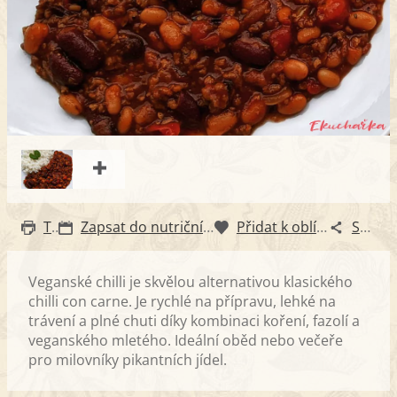
Tisk
Zapsat do nutričního diáře
Přidat k oblíbeným
Sdílet
Veganské chilli je skvělou alternativou klasického
chilli con carne. Je rychlé na přípravu, lehké na
trávení a plné chuti díky kombinaci koření, fazolí a
veganského mletého. Ideální oběd nebo večeře
pro milovníky pikantních jídel.