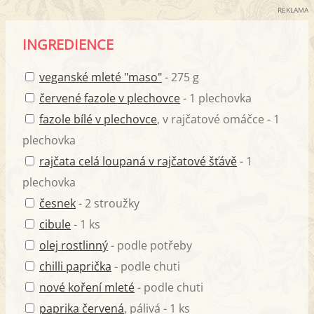
REKLAMA
INGREDIENCE
veganské mleté "maso"
- 275 g
červené fazole v plechovce
- 1 plechovka
fazole bílé v plechovce
, v rajčatové omáčce - 1
plechovka
rajčata celá loupaná v rajčatové šťávě
- 1
plechovka
česnek
- 2 stroužky
cibule
- 1 ks
olej rostlinný
- podle potřeby
chilli paprička
- podle chuti
nové koření mleté
- podle chuti
paprika červená
, pálivá - 1 ks