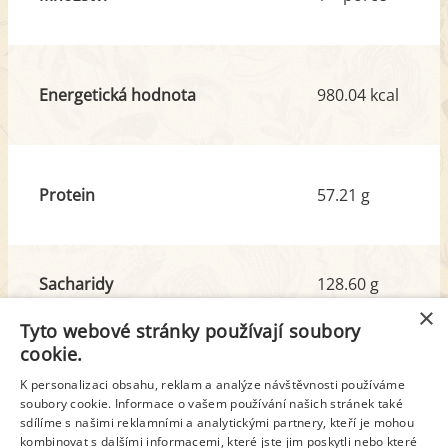
Energetická hodnota
980.04 kcal
Protein
57.21 g
Sacharidy
128.60 g
z toho cukr
20.72 g
×
Tyto webové stránky používají soubory
cookie.
Tuk
19.22 g
K personalizaci obsahu, reklam a analýze návštěvnosti používáme
soubory cookie. Informace o vašem používání našich stránek také
z toho nas. mastné kyseliny
2.14 g
sdílíme s našimi reklamními a analytickými partnery, kteří je mohou
kombinovat s dalšími informacemi, které jste jim poskytli nebo které