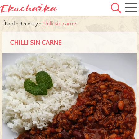
Úvod
•
Recepty
•
Chilli sin carne
CHILLI SIN CARNE