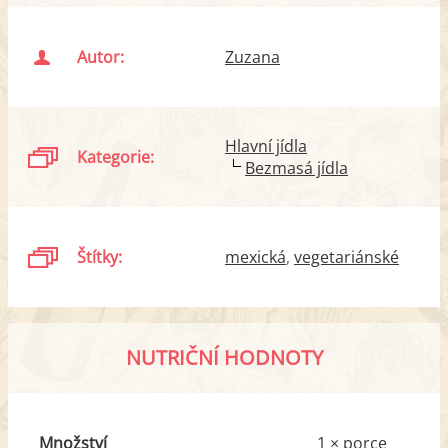
Autor:
Zuzana
Hlavní jídla
Kategorie:
Bezmasá jídla
Štítky:
mexická
vegetariánské
NUTRIČNÍ HODNOTY
Množství
1 × porce