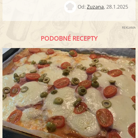
Od:
Zuzana
,
28.1.2025
REKLAMA
PODOBNÉ RECEPTY