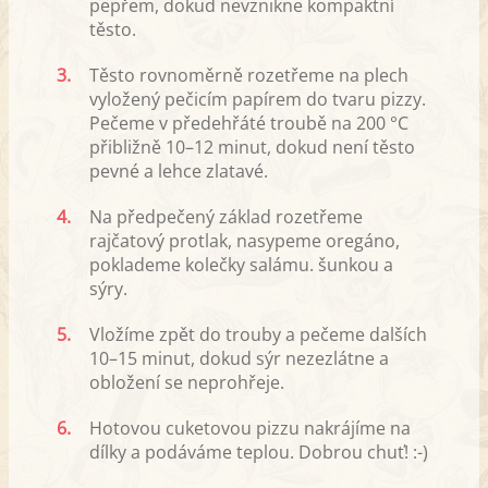
pepřem, dokud nevznikne kompaktní
těsto.
3.
Těsto rovnoměrně rozetřeme na plech
vyložený pečicím papírem do tvaru pizzy.
Pečeme v předehřáté troubě na 200 °C
přibližně 10–12 minut, dokud není těsto
pevné a lehce zlatavé.
4.
Na předpečený základ rozetřeme
rajčatový protlak, nasypeme oregáno,
poklademe kolečky salámu. šunkou a
sýry.
5.
Vložíme zpět do trouby a pečeme dalších
10–15 minut, dokud sýr nezezlátne a
obložení se neprohřeje.
6.
Hotovou cuketovou pizzu nakrájíme na
dílky a podáváme teplou. Dobrou chuť! :-)