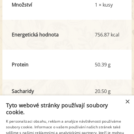
Množství
1 × kusy
Energetická hodnota
756.87 kcal
Protein
50.39 g
Sacharidy
20.50 g
z toho cukr
6.69 g
×
Tyto webové stránky používají soubory
cookie.
Tuk
52.57 g
K personalizaci obsahu, reklam a analýze návštěvnosti používáme
soubory cookie. Informace o vašem používání našich stránek také
z toho nas. mastné kyseliny
30.89 g
sdílíme s našimi reklamními a analytickými partnery, kteří je mohou