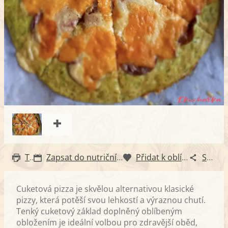
Tisk
Zapsat do nutričního diáře
Přidat k oblíbeným
Sdílet
Cuketová pizza je skvělou alternativou klasické
pizzy, která potěší svou lehkostí a výraznou chutí.
Tenký cuketový základ doplněný oblíbeným
obložením je ideální volbou pro zdravější oběd,