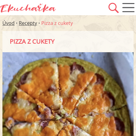
Úvod
•
Recepty
•
Pizza z cukety
PIZZA Z CUKETY