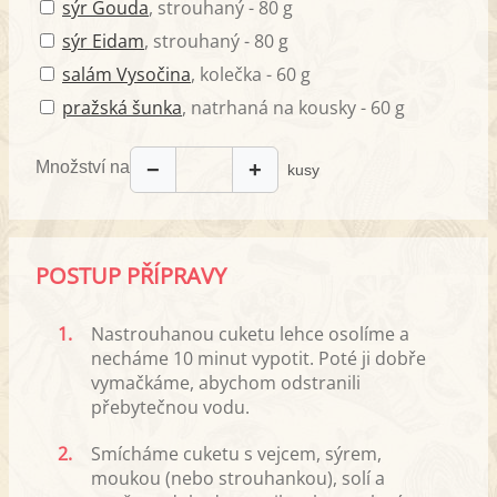
sýr Gouda
, strouhaný - 80 g
sýr Eidam
, strouhaný - 80 g
salám Vysočina
, kolečka - 60 g
pražská šunka
, natrhaná na kousky - 60 g
Množství na
−
+
kusy
POSTUP PŘÍPRAVY
1.
Nastrouhanou cuketu lehce osolíme a
necháme 10 minut vypotit. Poté ji dobře
vymačkáme, abychom odstranili
přebytečnou vodu.
2.
Smícháme cuketu s vejcem, sýrem,
moukou (nebo strouhankou), solí a