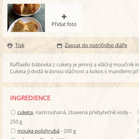
Přidat foto
Tisk
Zapsat do nutričního diáře
Raffaello bábovka z cukety je jemný a vláčný moučník 
Cuketa jí dodá krásnou vláčnost a kokos s mandlemi př
INGREDIENCE
cuketa
, nastrouhaná, zbavená přebytečné vody -
250 g
mouka polohrubá
- 200 g