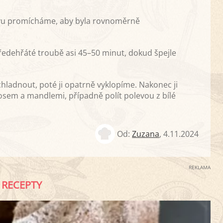
vu promícháme, aby byla rovnoměrně
ředehřáté troubě asi 45–50 minut, dokud špejle
ladnout, poté ji opatrně vyklopíme. Nakonec ji
m a mandlemi, případně polít polevou z bílé
Od:
Zuzana
,
4.11.2024
REKLAMA
RECEPTY