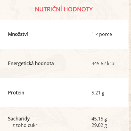
NUTRIČNÍ HODNOTY
Množství
1 × porce
Energetická hodnota
345.62 kcal
Protein
5.21 g
Sacharidy
45.15 g
z toho cukr
29.02 g