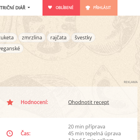
TRIČNÍ DIÁŘ
OBLÍBENÉ
PŘIHLÁSIT
cuketa
zmrzlina
rajčata
švestky
veganské
REKLAMA
Hodnocení:
Ohodnotit recept
20 min příprava
Čas:
45 min tepelná úprava