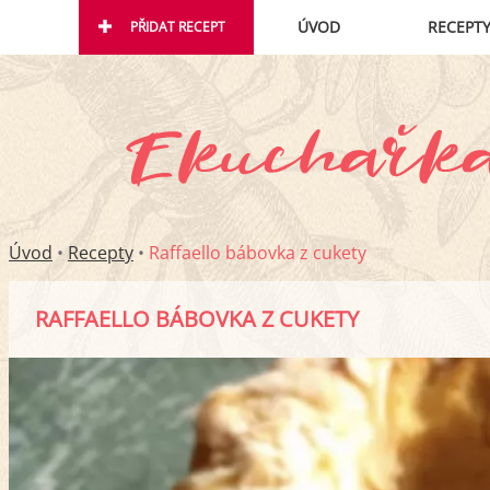
ÚVOD
RECEPT
PŘIDAT RECEPT
Úvod
•
Recepty
•
Raffaello bábovka z cukety
RAFFAELLO BÁBOVKA Z CUKETY