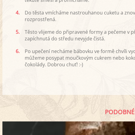
4.
Do těsta vmícháme nastrouhanou cuketu a zno
rozprostřená.
5.
Těsto vlijeme do připravené formy a pečeme v p
zapíchnutá do středu nevyjde čistá.
6.
Po upečení necháme bábovku ve formě chvíli vych
můžeme posypat moučkovým cukrem nebo kokose
čokolády. Dobrou chuť! :-)
PODOBNÉ 