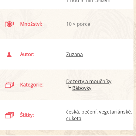
1 hod 5 min celkem
Množství:
10 × porce
Autor:
Zuzana
Dezerty a moučníky
Kategorie:
Bábovky
česká
pečení
vegetariánské
Štítky:
cuketa