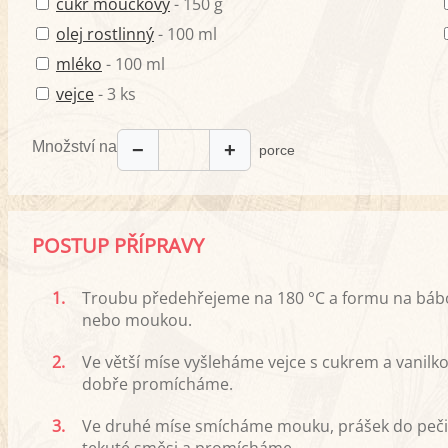
cukr moučkový
- 150 g
olej rostlinný
- 100 ml
mléko
- 100 ml
vejce
- 3 ks
Množství na
−
+
porce
POSTUP PŘÍPRAVY
1.
Troubu předehřejeme na 180 °C a formu na b
nebo moukou.
2.
Ve větší míse vyšleháme vejce s cukrem a vanil
dobře promícháme.
3.
Ve druhé míse smícháme mouku, prášek do pečiva
tekuté směsi a promícháme.