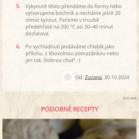
5.
Vykynuté těsto přendáme do formy nebo
vytvarujeme bochník a necháme ještě 20
minut kynout. Pečeme v troubě
předehřáté na 200 °C asi 30–40 minut
dozlatova.
6.
Po vychladnutí podáváme chlebík jako
přílohu, s libovolnou pomazánkou nebo
jen tak. Dobrou chuť! :-)
Od:
Zuzana
,
30.10.2024
REKLAMA
PODOBNÉ RECEPTY