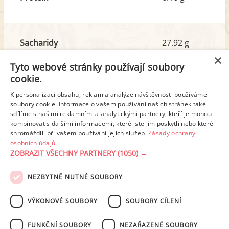
Sacharidy
27.92 g
z toho cukr
0.21 g
×
Tyto webové stránky používají soubory
cookie.
Tuk
6.82 g
K personalizaci obsahu, reklam a analýze návštěvnosti používáme
z toho nas. mastné kyseliny
1.95 g
soubory cookie. Informace o vašem používání našich stránek také
sdílíme s našimi reklamními a analytickými partnery, kteří je mohou
kombinovat s dalšími informacemi, které jste jim poskytli nebo které
shromáždili při vašem používání jejich služeb.
Zásady ochrany
Detailní rozpis
osobních údajů
ZOBRAZIT VŠECHNY PARTNERY
(1050) →
REKLAMA
NEZBYTNĚ NUTNÉ SOUBORY
PODMÍNKY UŽITÍ
ZÁSADY OCHRANY OSOBNÍCH ÚDAJŮ
KONTAKT
VÝKONOVÉ SOUBORY
SOUBORY CÍLENÍ
NASTAVENÍ COOKIES
FUNKČNÍ SOUBORY
NEZAŘAZENÉ SOUBORY