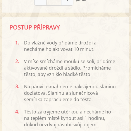
POSTUP PŘÍPRAVY
1.
Do vlažné vody přidáme droždí a
necháme ho aktivovat 10 minut.
2.
V míse smícháme mouku se solí, přidáme
aktivované droždí a sádlo. Promícháme
těsto, aby vzniklo hladké těsto.
3.
Na pánvi osmahneme nakrájenou slaninu
dozlatova. Slaninu a slunečnicová
semínka zapracujeme do těsta.
4.
Těsto zakryjeme utěrkou a necháme ho
na teplém místě kynout asi 1 hodinu,
dokud nezdvojnásobí svůj objem.