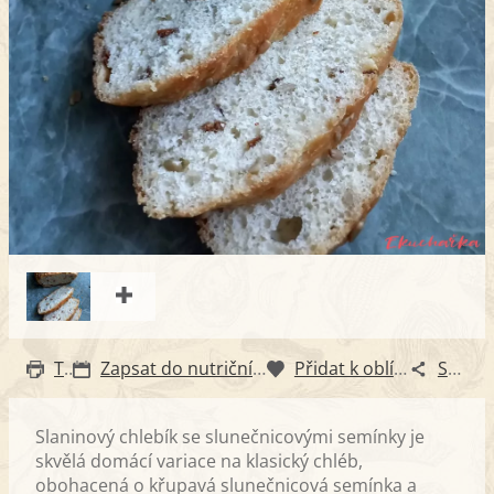
Tisk
Zapsat do nutričního diáře
Přidat k oblíbeným
Sdílet
Slaninový chlebík se slunečnicovými semínky je
skvělá domácí variace na klasický chléb,
obohacená o křupavá slunečnicová semínka a