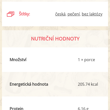
Štítky:
česká
pečení
bez laktózy
NUTRIČNÍ HODNOTY
Množství
1 × porce
Energetická hodnota
205.74 kcal
Protein
6.16 g