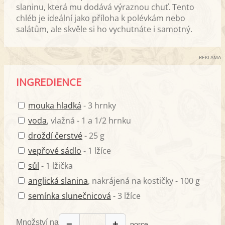
slaninu, která mu dodává výraznou chuť. Tento
chléb je ideální jako příloha k polévkám nebo
salátům, ale skvěle si ho vychutnáte i samotný.
REKLAMA
INGREDIENCE
mouka hladká
- 3 hrnky
voda
, vlažná - 1 a 1/2 hrnku
droždí čerstvé
- 25 g
vepřové sádlo
- 1 lžíce
sůl
- 1 lžička
anglická slanina
, nakrájená na kostičky - 100 g
semínka slunečnicová
- 3 lžíce
Množství na
−
+
porce