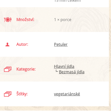
15 min celkem
Množství:
1 × porce
Autor:
Petuler
Hlavní jídla
Kategorie:
Bezmasá jídla
Štítky:
vegetariánské