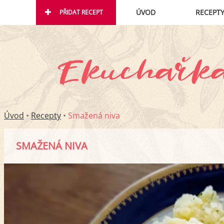
ÚVOD
RECEPT
PŘIDAT RECEPT
Úvod
•
Recepty
•
Smažená niva
SMAŽENÁ NIVA