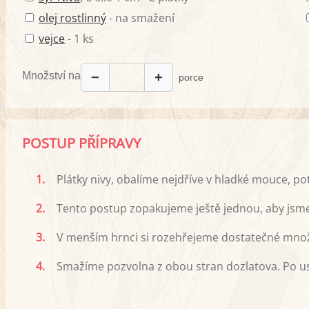
olej rostlinný
- na smažení
vejce
- 1 ks
Množství na
−
+
porce
POSTUP PŘÍPRAVY
1.
Plátky nivy, obalíme nejdříve v hladké mouce, po
2.
Tento postup zopakujeme ještě jednou, aby jsme 
3.
V menším hrnci si rozehřejeme dostatečné množs
4.
Smažíme pozvolna z obou stran dozlatova. Po 