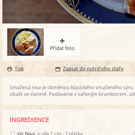
Přidat foto
Tisk
Zapsat do nutričního diáře
Smažená niva je obměnou klasického smaženého sýru
obalit ve slanině. Podáváme s vařeným bramborem, z
INGREDIENCE
sýr Niva
, o síle 1 cm - 2 plátky