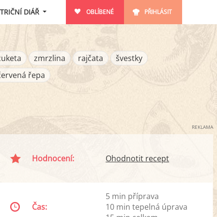
TRIČNÍ DIÁŘ
OBLÍBENÉ
PŘIHLÁSIT
cuketa
zmrzlina
rajčata
švestky
červená řepa
REKLAMA
Hodnocení:
Ohodnotit recept
5 min příprava
Čas:
10 min tepelná úprava