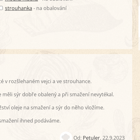
strouhanka
- na obalování
té v rozšlehaném vejci a ve strouhance.
měli sýr dobře obalený a při smažení nevytékal.
tví oleje na smažení a sýr do něho vložíme.
usmažení ihned podáváme.
Od:
Petuler
,
22.9.2023