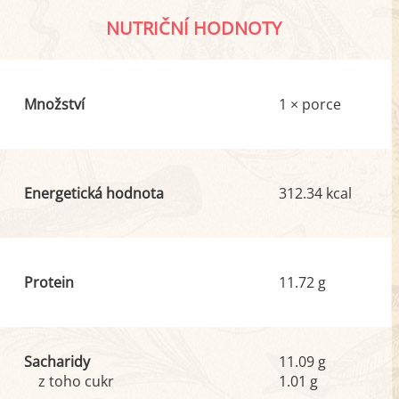
NUTRIČNÍ HODNOTY
Množství
1 × porce
Energetická hodnota
312.34 kcal
Protein
11.72 g
Sacharidy
11.09 g
z toho cukr
1.01 g