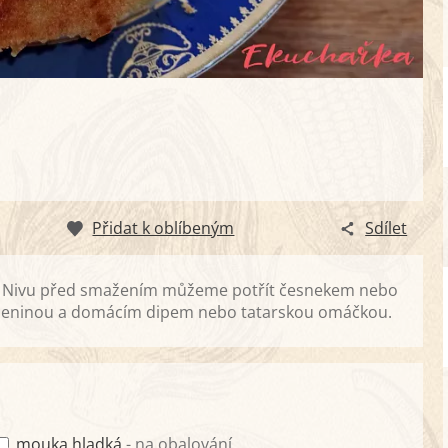
Přidat k oblíbeným
Sdílet
. Nivu před smažením můžeme potřít česnekem nebo
eleninou a domácím dipem nebo tatarskou omáčkou.
mouka hladká
- na obalování