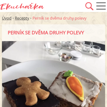
Úvod
•
Recepty
•
Perník se dvěma druhy polevy
PERNÍK SE DVĚMA DRUHY POLEVY