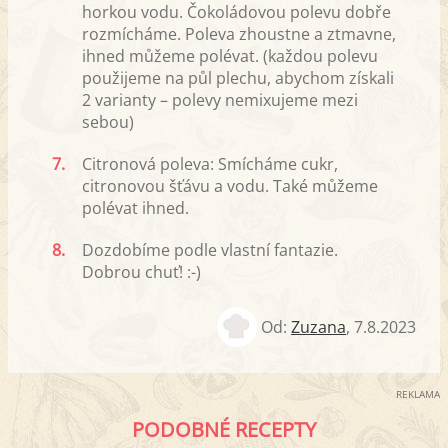
horkou vodu. Čokoládovou polevu dobře
rozmícháme. Poleva zhoustne a ztmavne,
ihned můžeme polévat. (každou polevu
použijeme na půl plechu, abychom získali
2 varianty – polevy nemixujeme mezi
sebou)
7.
Citronová poleva: Smícháme cukr,
citronovou šťávu a vodu. Také můžeme
polévat ihned.
8.
Dozdobíme podle vlastní fantazie.
Dobrou chuť! :-)
Od:
Zuzana
,
7.8.2023
REKLAMA
PODOBNÉ RECEPTY