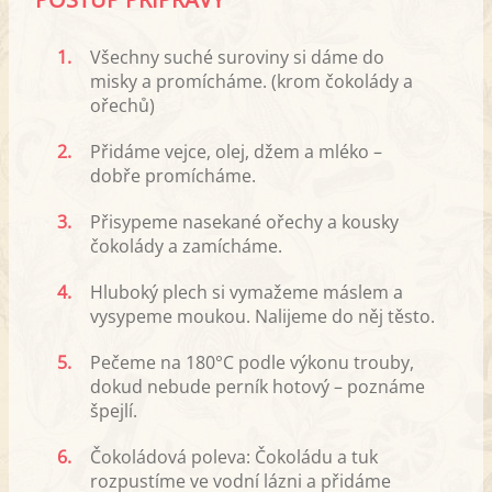
1.
Všechny suché suroviny si dáme do
misky a promícháme. (krom čokolády a
ořechů)
2.
Přidáme vejce, olej, džem a mléko –
dobře promícháme.
3.
Přisypeme nasekané ořechy a kousky
čokolády a zamícháme.
4.
Hluboký plech si vymažeme máslem a
vysypeme moukou. Nalijeme do něj těsto.
5.
Pečeme na 180°C podle výkonu trouby,
dokud nebude perník hotový – poznáme
špejlí.
6.
Čokoládová poleva: Čokoládu a tuk
rozpustíme ve vodní lázni a přidáme