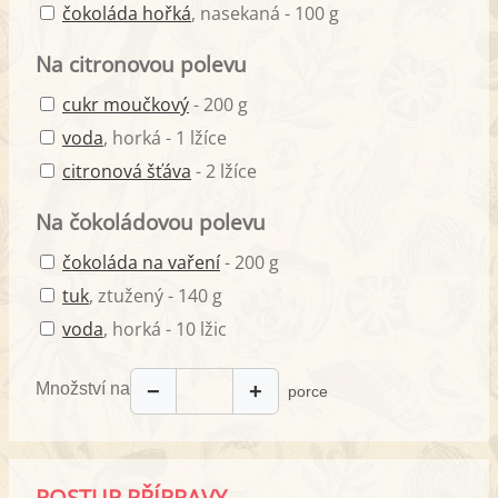
čokoláda hořká
, nasekaná - 100 g
Na citronovou polevu
cukr moučkový
- 200 g
voda
, horká - 1 lžíce
citronová šťáva
- 2 lžíce
Na čokoládovou polevu
čokoláda na vaření
- 200 g
tuk
, ztužený - 140 g
voda
, horká - 10 lžic
Množství na
−
+
porce
POSTUP PŘÍPRAVY