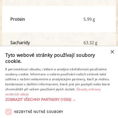
Protein
5.99 g
Sacharidy
63.32 g
z toho cukr
40.77 g
×
Tyto webové stránky používají soubory
cookie.
Tuk
26.48 g
K personalizaci obsahu, reklam a analýze návštěvnosti používáme
soubory cookie. Informace o vašem používání našich stránek také
z toho nas. mastné kyseliny
6.04 g
sdílíme s našimi reklamními a analytickými partnery, kteří je mohou
kombinovat s dalšími informacemi, které jste jim poskytli nebo které
shromáždili při vašem používání jejich služeb.
Zásady ochrany
Detailní rozpis
osobních údajů
ZOBRAZIT VŠECHNY PARTNERY
(1050) →
REKLAMA
NEZBYTNĚ NUTNÉ SOUBORY