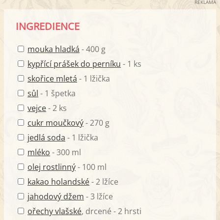
REKLAMA
INGREDIENCE
mouka hladká
- 400 g
kypřící prášek do perníku
- 1 ks
skořice mletá
- 1 lžička
sůl
- 1 špetka
vejce
- 2 ks
cukr moučkový
- 270 g
jedlá soda
- 1 lžička
mléko
- 300 ml
olej rostlinný
- 100 ml
kakao holandské
- 2 lžíce
jahodový džem
- 3 lžíce
ořechy vlašské
, drcené - 2 hrsti