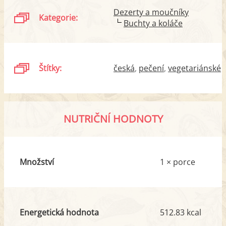
Dezerty a moučníky
Kategorie:
Buchty a koláče
Štítky:
česká
pečení
vegetariánské
NUTRIČNÍ HODNOTY
Množství
1 × porce
Energetická hodnota
512.83 kcal