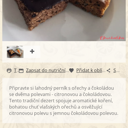
Tisk
Zapsat do nutričního diáře
Přidat k oblíbeným
Sdílet
Připravte si lahodný perník s ořechy a čokoládou
se dvěma polevami - citronovou a čokoládovou.
Tento tradiční dezert spojuje aromatické koření,
bohatou chuť vlašských ořechů a osvěžující
citronovou polevu s jemnou čokoládovou polevou.