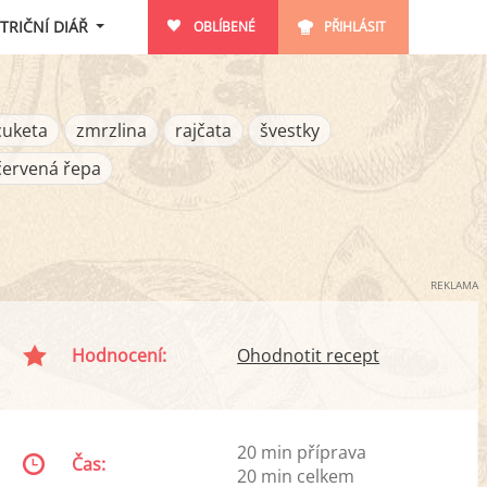
TRIČNÍ DIÁŘ
OBLÍBENÉ
PŘIHLÁSIT
cuketa
zmrzlina
rajčata
švestky
červená řepa
REKLAMA
Hodnocení:
Ohodnotit recept
20 min příprava
Čas:
20 min celkem