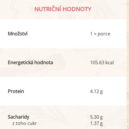
NUTRIČNÍ HODNOTY
Množství
1 × porce
Energetická hodnota
105.63 kcal
Protein
4.12 g
Sacharidy
5.30 g
z toho cukr
1.37 g