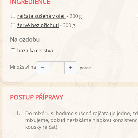
INGREDIENCE
rajčata sušená v oleji
- 200 g
žervé bez příchuti
- 300 g
Na ozdobu
bazalka čerstvá
Množství na
−
+
porce
POSTUP PŘÍPRAVY
1.
Do mixéru si hodíme sušená rajčata (je jedno, zd
mixujeme, dokud nezískáme hladkou konzistenc
kousky rajčat).