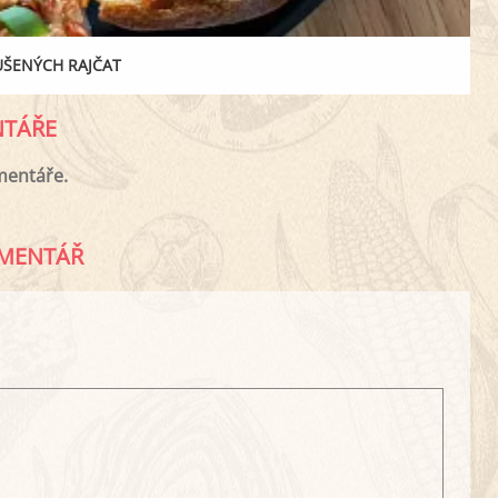
ŠENÝCH RAJČAT
TÁŘE
mentáře.
MENTÁŘ