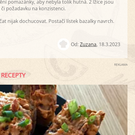
ní pomazánky, aby nebyla tolik hutná. 2 lžíce jsou
 či požadavku na konzistenci.
t nijak dochucovat. Postačí lístek bazalky navrch.
Od:
Zuzana
,
18.3.2023
REKLAMA
RECEPTY