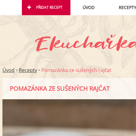
ÚVOD
RECEPT
PŘIDAT RECEPT
Úvod
•
Recepty
•
Pomazánka ze sušených rajčat
POMAZÁNKA ZE SUŠENÝCH RAJČAT