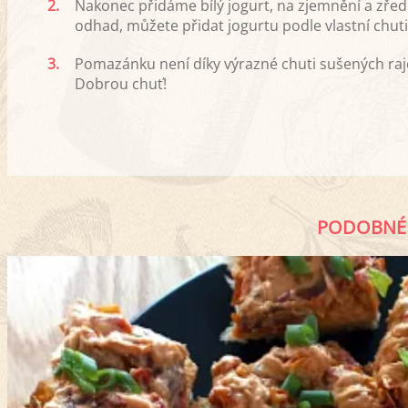
2.
Nakonec přidáme bílý jogurt, na zjemnění a zředě
odhad, můžete přidat jogurtu podle vlastní chuti
3.
Pomazánku není díky výrazné chuti sušených rajča
Dobrou chuť!
PODOBNÉ 