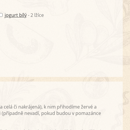
jogurt bílý
- 2 lžíce
a celá či nakrájená), k nim přihodíme žervé a
i (případně nevadí, pokud budou v pomazánce