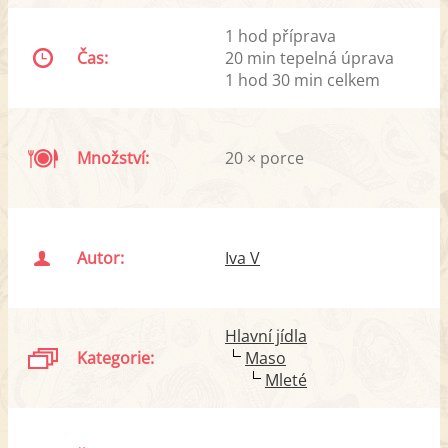
1 hod příprava
Čas:
20 min tepelná úprava
1 hod 30 min celkem
Množství:
20 × porce
Autor:
Iva V
Hlavní jídla
Kategorie:
Maso
Mleté