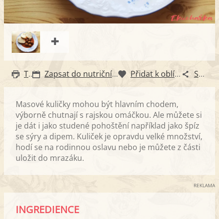
Tisk
Zapsat do nutričního diáře
Přidat k oblíbeným
Sdílet
Masové kuličky mohou být hlavním chodem,
výborně chutnají s rajskou omáčkou. Ale můžete si
je dát i jako studené pohoštění například jako špíz
se sýry a dipem. Kuliček je opravdu velké množství,
hodí se na rodinnou oslavu nebo je můžete z části
uložit do mrazáku.
REKLAMA
INGREDIENCE