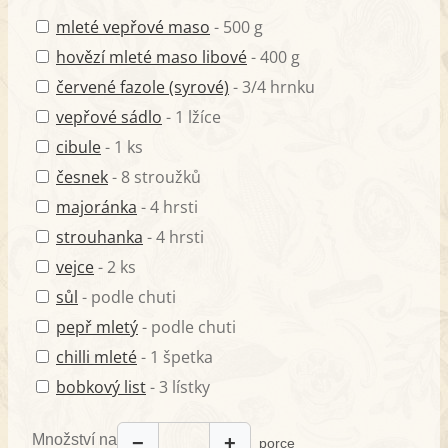
mleté vepřové maso
- 500 g
hovězí mleté maso libové
- 400 g
červené fazole (syrové)
- 3/4 hrnku
vepřové sádlo
- 1 lžíce
cibule
- 1 ks
česnek
- 8 stroužků
majoránka
- 4 hrsti
strouhanka
- 4 hrsti
vejce
- 2 ks
sůl
- podle chuti
pepř mletý
- podle chuti
chilli mleté
- 1 špetka
bobkový list
- 3 lístky
Množství na
−
+
porce