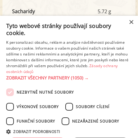
Sacharidy
5.72 g
z toho cukr
0.57 g
×
Tyto webové stránky používají soubory
cookie.
Tuk
9.73 g
K personalizaci obsahu, reklam a analýze návštěvnosti používáme
z toho nas. mastné kyseliny
2.80 g
soubory cookie. Informace o vašem používání našich stránek také
sdílíme s našimi reklamními a analytickými partnery, kteří je mohou
kombinovat s dalšími informacemi, které jste jim poskytli nebo které
shromáždili při vašem používání jejich služeb.
Zásady ochrany
Detailní rozpis
osobních údajů
ZOBRAZIT VŠECHNY PARTNERY
(1050) →
REKLAMA
NEZBYTNĚ NUTNÉ SOUBORY
PODMÍNKY UŽITÍ
ZÁSADY OCHRANY OSOBNÍCH ÚDAJŮ
KONTAKT
VÝKONOVÉ SOUBORY
SOUBORY CÍLENÍ
NASTAVENÍ COOKIES
FUNKČNÍ SOUBORY
NEZAŘAZENÉ SOUBORY
© 2003-2026 ekucharka.cz
, ISSN 2694-6866, jakékoli veřejné šíření obsahu
ZOBRAZIT PODROBNOSTI
tohoto serveru je bez písemného souhlasu provozovatele zakázáno.