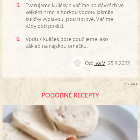
5.
Tvarujeme kuličky a vaříme po dávkách ve
velkém hrnci s horkou vodou. Jakmile
kuličky vyplavou, jsou hotové. Vaříme
vždy pod poklicí.
6.
Vodu z kuliček poté použijeme jako
základ na rajskou omáčku.
Od:
Iva V
,
25.4.2022
REKLAMA
PODOBNÉ RECEPTY