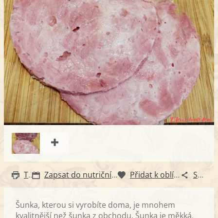
Tisk
Zapsat do nutričního diáře
Přidat k oblíbeným
Sdílet
Šunka, kterou si vyrobíte doma, je mnohem
kvalitnější než šunka z obchodu. Šunka je měkká,