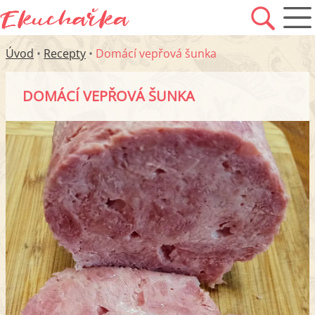
Úvod
•
Recepty
•
Domácí vepřová šunka
DOMÁCÍ VEPŘOVÁ ŠUNKA