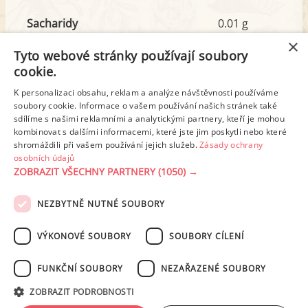
Sacharidy
0.01 g
z toho cukr
0.01 g
×
Tyto webové stránky používají soubory
cookie.
Tuk
4.20 g
K personalizaci obsahu, reklam a analýze návštěvnosti používáme
soubory cookie. Informace o vašem používání našich stránek také
z toho nas. mastné kyseliny
1.03 g
sdílíme s našimi reklamními a analytickými partnery, kteří je mohou
kombinovat s dalšími informacemi, které jste jim poskytli nebo které
shromáždili při vašem používání jejich služeb.
Zásady ochrany
Detailní rozpis
osobních údajů
ZOBRAZIT VŠECHNY PARTNERY
(1050) →
REKLAMA
NEZBYTNĚ NUTNÉ SOUBORY
PODMÍNKY UŽITÍ
ZÁSADY OCHRANY OSOBNÍCH ÚDAJŮ
KONTAKT
VÝKONOVÉ SOUBORY
SOUBORY CÍLENÍ
NASTAVENÍ COOKIES
FUNKČNÍ SOUBORY
NEZAŘAZENÉ SOUBORY
© 2003-2026 ekucharka.cz
, ISSN 2694-6866, jakékoli veřejné šíření obsahu
ZOBRAZIT PODROBNOSTI
tohoto serveru je bez písemného souhlasu provozovatele zakázáno.