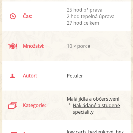
25 hod příprava
Čas:
2 hod tepelná úprava
27 hod celkem
Množství:
10 × porce
Autor:
Petuler
Malá jídla a občerstvení
Kategorie:
Nakládané a studené
speciality
low carb
bezlepkové
bez