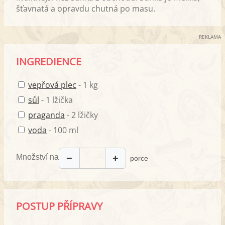
šťavnatá a opravdu chutná po masu.
REKLAMA
INGREDIENCE
vepřová plec
- 1 kg
sůl
- 1 lžička
praganda
- 2 lžičky
voda
- 100 ml
Množství na
−
+
porce
POSTUP PŘÍPRAVY