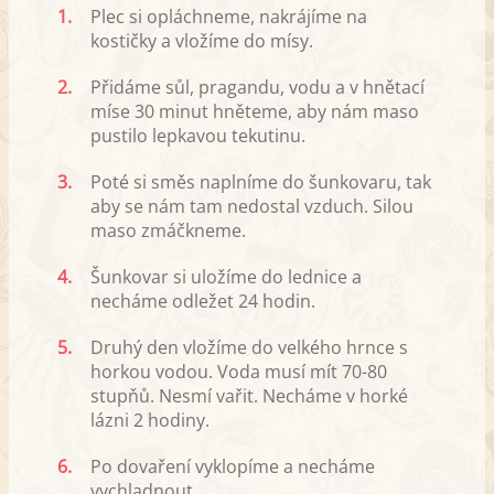
1.
Plec si opláchneme, nakrájíme na
kostičky a vložíme do mísy.
2.
Přidáme sůl, pragandu, vodu a v hnětací
míse 30 minut hněteme, aby nám maso
pustilo lepkavou tekutinu.
3.
Poté si směs naplníme do šunkovaru, tak
aby se nám tam nedostal vzduch. Silou
maso zmáčkneme.
4.
Šunkovar si uložíme do lednice a
necháme odležet 24 hodin.
5.
Druhý den vložíme do velkého hrnce s
horkou vodou. Voda musí mít 70-80
stupňů. Nesmí vařit. Necháme v horké
lázni 2 hodiny.
6.
Po dovaření vyklopíme a necháme
vychladnout.