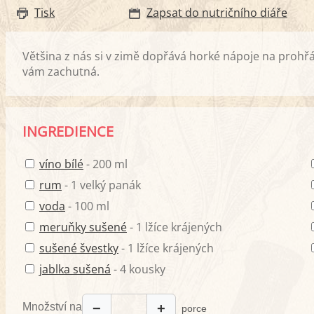
Tisk
Zapsat do nutričního diáře
Většina z nás si v zimě dopřává horké nápoje na prohřát
vám zachutná.
INGREDIENCE
víno bílé
- 200 ml
rum
- 1 velký panák
voda
- 100 ml
meruňky sušené
- 1 lžíce krájených
sušené švestky
- 1 lžíce krájených
jablka sušená
- 4 kousky
Množství na
−
+
porce