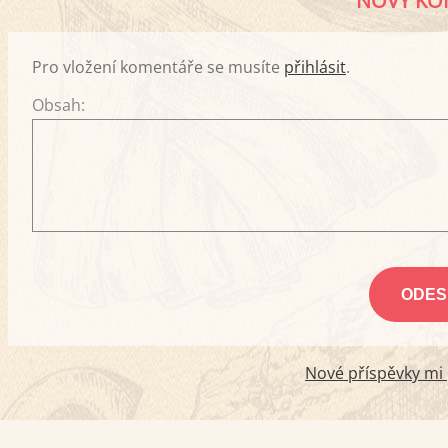
NOVÝ KO
Pro vložení komentáře se musíte
přihlásit
.
Obsah:
Nové příspěvky mi p