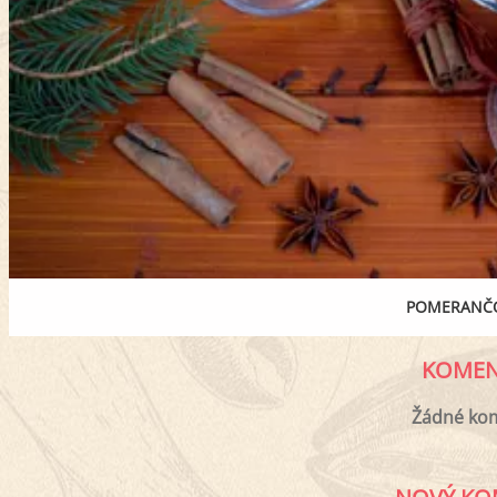
POMERANČ
KOMEN
Žádné ko