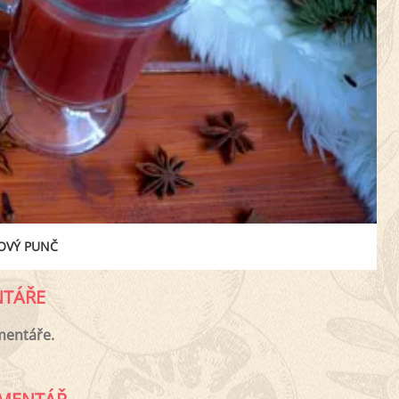
OVÝ PUNČ
TÁŘE
mentáře.