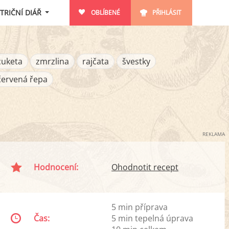
TRIČNÍ DIÁŘ
OBLÍBENÉ
PŘIHLÁSIT
cuketa
zmrzlina
rajčata
švestky
červená řepa
REKLAMA
Hodnocení:
Ohodnotit recept
5 min příprava
Čas:
5 min tepelná úprava