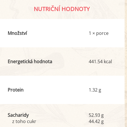
NUTRIČNÍ HODNOTY
Množství
1 × porce
Energetická hodnota
441.54 kcal
Protein
1.32 g
Sacharidy
52.93 g
z toho cukr
44.42 g