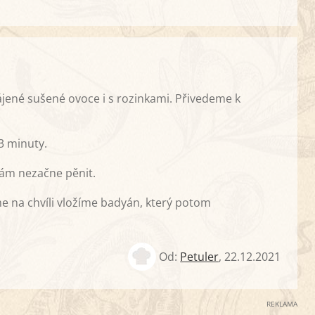
jené sušené ovoce i s rozinkami. Přivedeme k
3 minuty.
nám nezačne pěnit.
 na chvíli vložíme badyán, který potom
Od:
Petuler
,
22.12.2021
REKLAMA