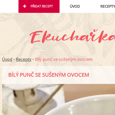
ÚVOD
RECEPT
PŘIDAT RECEPT
Úvod
•
Recepty
•
Bílý punč se sušeným ovocem
BÍLÝ PUNČ SE SUŠENÝM OVOCEM