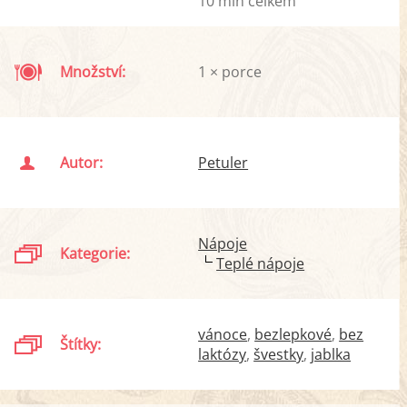
10 min celkem
Množství:
1 × porce
Autor:
Petuler
Nápoje
Kategorie:
Teplé nápoje
vánoce
bezlepkové
bez
Štítky:
laktózy
švestky
jablka