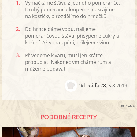
1.
Vymačkáme šťávu z jednoho pomeranče.
Druhý pomeranč oloupeme, nakrájíme
na kostičky a rozdělíme do hrnečků.
2.
Do hrnce dáme vodu, nalijeme
pomerančovou šťávu, přisypeme cukry a
koření. Až voda zpění, přilejeme víno.
3.
Přivedeme k varu, musí jen krátce
probublat. Nakonec vmícháme rum a
můžeme podávat.
Od:
Ráďa 78
,
5.8.2019
REKLAMA
PODOBNÉ RECEPTY