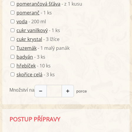
pomerančová šťáva
- z 1 kusu
pomeranč
- 1 ks
voda
- 200 ml
cukr vanilkový
- 1 ks
cukr krystal
- 3 lžíce
Tuzemák
- 1 malý panák
badyán
- 3 ks
hřebíček
- 10 ks
skořice celá
- 3 ks
Množství na
−
+
porce
POSTUP PŘÍPRAVY