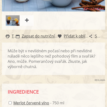
Tisk
Zapsat do nutričního diáře
Přidat k oblíbeným
Sdílet
Může být v nevlídném počasí nebo při nevlídné
náladě něco lepšího než pohodový film a svařák?
Ano, může. Pomerančový svařák. Zkuste, jak
výborně chutná.
REKLAMA
INGREDIENCE
Merlot červené víno
- 750 ml