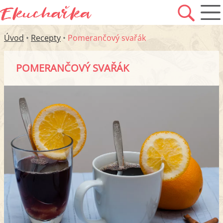
Úvod
•
Recepty
•
Pomerančový svařák
POMERANČOVÝ SVAŘÁK