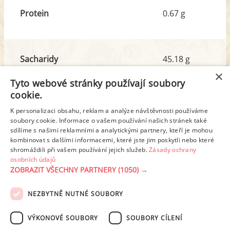
Protein
0.67 g
Sacharidy
45.18 g
z toho cukr
40.94 g
×
Tyto webové stránky používají soubory
cookie.
Tuk
0.22 g
K personalizaci obsahu, reklam a analýze návštěvnosti používáme
z toho nas. mastné kyseliny
0.02 g
soubory cookie. Informace o vašem používání našich stránek také
sdílíme s našimi reklamními a analytickými partnery, kteří je mohou
kombinovat s dalšími informacemi, které jste jim poskytli nebo které
shromáždili při vašem používání jejich služeb.
Zásady ochrany
Detailní rozpis
osobních údajů
ZOBRAZIT VŠECHNY PARTNERY
(1050) →
REKLAMA
NEZBYTNĚ NUTNÉ SOUBORY
PODMÍNKY UŽITÍ
ZÁSADY OCHRANY OSOBNÍCH ÚDAJŮ
KONTAKT
VÝKONOVÉ SOUBORY
SOUBORY CÍLENÍ
NASTAVENÍ COOKIES