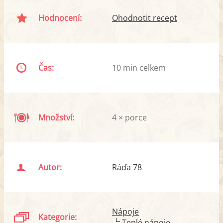
Hodnocení:
Ohodnotit recept
Čas:
10 min celkem
Množství:
4 × porce
Autor:
Ráďa 78
Nápoje
Kategorie:
Teplé nápoje