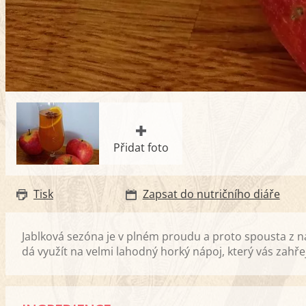
Přidat foto
Tisk
Zapsat do nutričního diáře
Jablková sezóna je v plném proudu a proto spousta z n
dá využít na velmi lahodný horký nápoj, který vás zahře