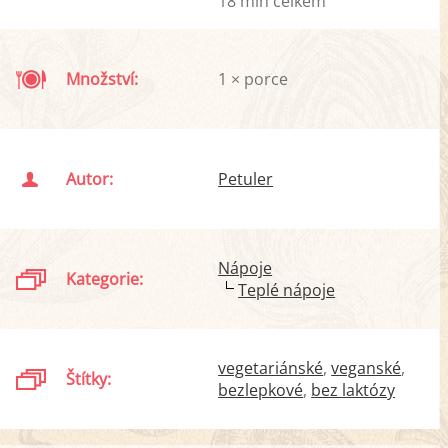
18 min celkem
Množství:
1 × porce
Autor:
Petuler
Nápoje
Kategorie:
Teplé nápoje
vegetariánské
veganské
Štítky:
bezlepkové
bez laktózy