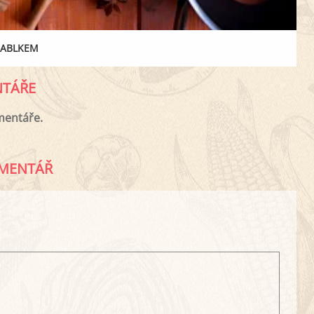
JABLKEM
TÁŘE
mentáře.
MENTÁŘ