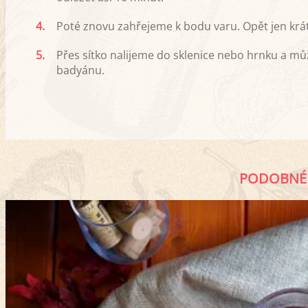
4.
Poté znovu zahřejeme k bodu varu. Opět jen krát
5.
Přes sítko nalijeme do sklenice nebo hrnku a 
badyánu.
PODOBNÉ 