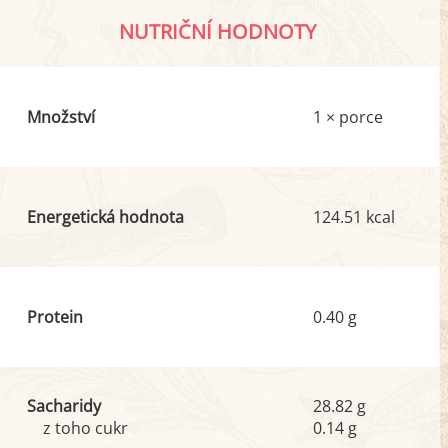
NUTRIČNÍ HODNOTY
Množství
1 × porce
Energetická hodnota
124.51 kcal
Protein
0.40 g
Sacharidy
28.82 g
z toho cukr
0.14 g