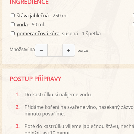
INGREDIENCE
šťáva jablečná
- 250 ml
voda
- 50 ml
pomerančová kůra
, sušená - 1 špetka
Množství na
−
+
porce
POSTUP PŘÍPRAVY
1.
Do kastrůlku si nalijeme vodu.
2.
Přidáme koření na svařené víno, nasekaný zázvo
minutu povaříme.
3.
Poté do kastrůlku vlijeme jablečnou šťávu, nec
odležet asi 10 minut.