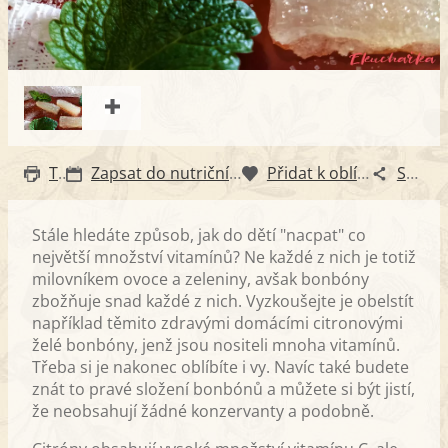
Tisk
Zapsat do nutričního diáře
Přidat k oblíbeným
Sdílet
Stále hledáte způsob, jak do dětí "nacpat" co
největší množství vitamínů? Ne každé z nich je totiž
milovníkem ovoce a zeleniny, avšak bonbóny
zbožňuje snad každé z nich. Vyzkoušejte je obelstít
například těmito zdravými domácími citronovými
želé bonbóny, jenž jsou nositeli mnoha vitamínů.
Třeba si je nakonec oblíbíte i vy. Navíc také budete
znát to pravé složení bonbónů a můžete si být jistí,
že neobsahují žádné konzervanty a podobně.