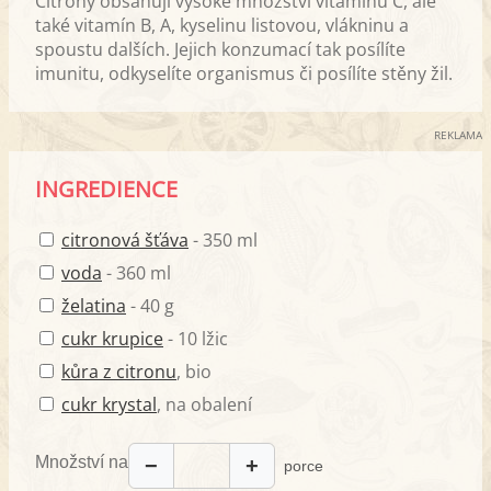
Citróny obsahují vysoké množství vitamínu C, ale
také vitamín B, A, kyselinu listovou, vlákninu a
spoustu dalších. Jejich konzumací tak posílíte
imunitu, odkyselíte organismus či posílíte stěny žil.
REKLAMA
INGREDIENCE
citronová šťáva
- 350 ml
voda
- 360 ml
želatina
- 40 g
cukr krupice
- 10 lžic
kůra z citronu
, bio
cukr krystal
, na obalení
Množství na
−
+
porce