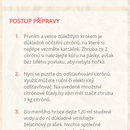
POSTUP PŘÍPRAVY
1.
Prvním a velice důležitým krokem je
důkladné očištění citrónů, na které si
nejlépe vezměte kartáček. Zhruba ze 2
citrónů si nakrájejte kůru na pásky, avšak
bez bílého povlaku, aby nebyla hořká.
2.
Nyní se pusťte do odšťavňování citrónů.
Využít můžete ruční či elektrický
odšťavňovač. Na uvedené množství
citrónové šťávy by vám měl stačit zhruba
1 kg citrónů.
3.
Do menšího hrnce dejte 120 ml studené
vody a do ní důkladně vmíchejte
želatinový prášek. Nechte společně