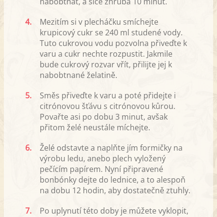
nabobtnat, a sice zhruba 10 minut.
4.
Mezitím si v plecháčku smíchejte
krupicový cukr se 240 ml studené vody.
Tuto cukrovou vodu pozvolna přiveďte k
varu a cukr nechte rozpustit. Jakmile
bude cukrový rozvar vřít, přilijte jej k
nabobtnané želatině.
5.
Směs přiveďte k varu a poté přidejte i
citrónovou šťávu s citrónovou kůrou.
Povařte asi po dobu 3 minut, avšak
přitom želé neustále míchejte.
6.
Želé odstavte a naplňte jím formičky na
výrobu ledu, anebo plech vyložený
pečícím papírem. Nyní připravené
bonbónky dejte do lednice, a to alespoň
na dobu 12 hodin, aby dostatečně ztuhly.
7.
Po uplynutí této doby je můžete vyklopit,