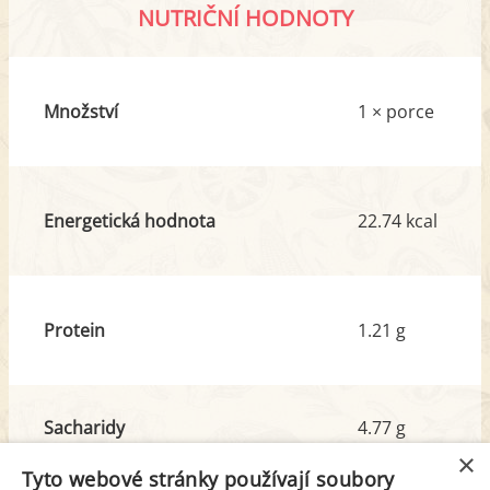
NUTRIČNÍ HODNOTY
Množství
1 × porce
Energetická hodnota
22.74 kcal
Protein
1.21 g
Sacharidy
4.77 g
z toho cukr
4.29 g
×
Tyto webové stránky používají soubory