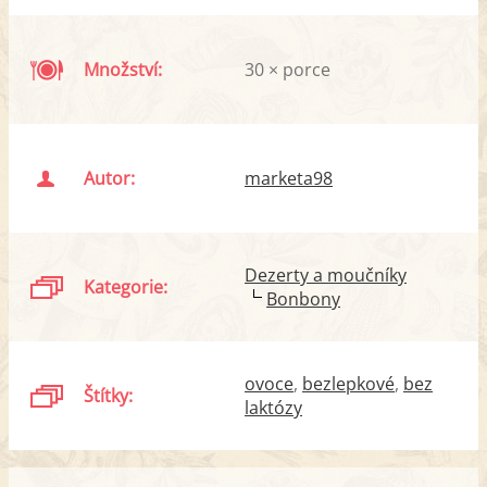
Množství:
30 × porce
Autor:
marketa98
Dezerty a moučníky
Kategorie:
Bonbony
ovoce
bezlepkové
bez
Štítky:
laktózy