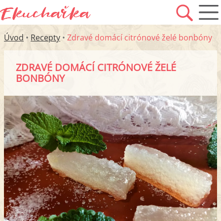
Úvod
•
Recepty
•
Zdravé domácí citrónové želé bonbóny
ZDRAVÉ DOMÁCÍ CITRÓNOVÉ ŽELÉ
BONBÓNY