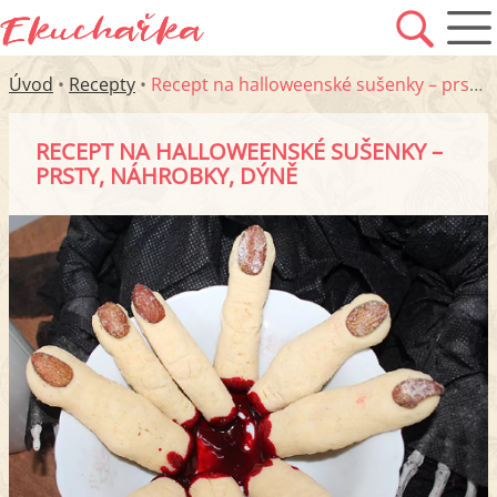
Úvod
•
Recepty
•
Recept na halloweenské sušenky – prsty, náhrobky, dýně
RECEPT NA HALLOWEENSKÉ SUŠENKY –
PRSTY, NÁHROBKY, DÝNĚ