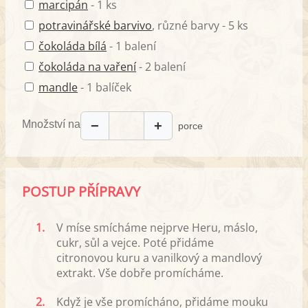
marcipán
- 1 ks
potravinářské barvivo
, různé barvy - 5 ks
čokoláda bílá
- 1 balení
čokoláda na vaření
- 2 balení
mandle
- 1 balíček
Množství na
−
+
porce
POSTUP PŘÍPRAVY
1.
V míse smícháme nejprve Heru, máslo,
cukr, sůl a vejce. Poté přidáme
citronovou kuru a vanilkový a mandlový
extrakt. Vše dobře promícháme.
2.
Když je vše promícháno, přidáme mouku