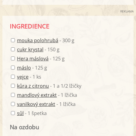
REKLAMA
INGREDIENCE
mouka polohrubá
- 300 g
cukr krystal
- 150 g
Hera máslová
- 125 g
máslo
- 125 g
vejce
- 1 ks
kůra z citronu
- 1 a 1/2 lžičky
mandlový extrakt
- 1 lžička
vanilkový extrakt
- 1 lžička
sůl
- 1 špetka
Na ozdobu