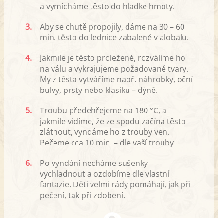
a vymícháme těsto do hladké hmoty.
3.
Aby se chutě propojily, dáme na 30 – 60
min. těsto do lednice zabalené v alobalu.
4.
Jakmile je těsto proležené, rozválíme ho
na válu a vykrajujeme požadované tvary.
My z těsta vytváříme např. náhrobky, oční
bulvy, prsty nebo klasiku – dýně.
5.
Troubu předehřejeme na 180 °C, a
jakmile vidíme, že ze spodu začíná těsto
zlátnout, vyndáme ho z trouby ven.
Pečeme cca 10 min. – dle vaší trouby.
6.
Po vyndání necháme sušenky
vychladnout a ozdobíme dle vlastní
fantazie. Děti velmi rády pomáhají, jak při
pečení, tak při zdobení.