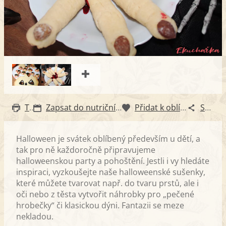
Tisk
Zapsat do nutričního diáře
Přidat k oblíbeným
Sdílet
Halloween je svátek oblíbený především u dětí, a
tak pro ně každoročně připravujeme
halloweenskou party a pohoštění. Jestli i vy hledáte
inspiraci, vyzkoušejte naše halloweenské sušenky,
které můžete tvarovat např. do tvaru prstů, ale i
oči nebo z těsta vytvořit náhrobky pro „pečené
hrobečky“ či klasickou dýni. Fantazii se meze
nekladou.