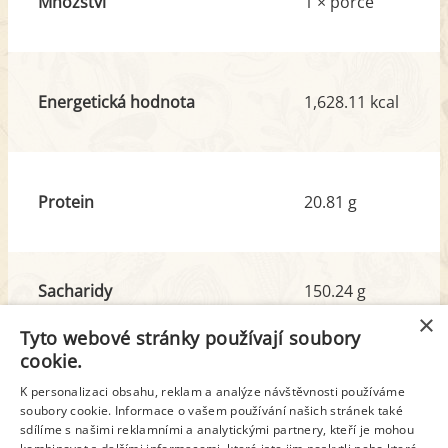
Množství
1 × porce
Energetická hodnota
1,628.11 kcal
Protein
20.81 g
Sacharidy
150.24 g
z toho cukr
84.79 g
×
Tyto webové stránky používají soubory
cookie.
Tuk
102.27 g
K personalizaci obsahu, reklam a analýze návštěvnosti používáme
soubory cookie. Informace o vašem používání našich stránek také
z toho nas. mastné kyseliny
46.26 g
sdílíme s našimi reklamními a analytickými partnery, kteří je mohou