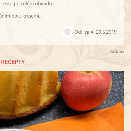
o těsta po celém obvodu.
váním pocukrujeme.
Od:
Iva V
,
29.5.2019
REKLAMA
RECEPTY