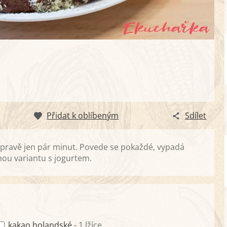
Přidat k oblíbeným
Sdílet
ípravě jen pár minut. Povede se pokaždé, vypadá
ou variantu s jogurtem.
kakao holandské
- 1 lžíce