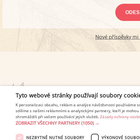
Nové příspěvky mi p
PODMÍNKY UŽITÍ
Tyto webové stránky používají soubory cooki
K personalizaci obsahu, reklam a analýze návštěvnosti používáme s
sdílíme s našimi reklamními a analytickými partnery, kteří je mohou 
shromáždili při vašem používání jejich služeb.
Zásady ochrany osobn
ZOBRAZIT VŠECHNY PARTNERY
(1050) →
NEZBYTNĚ NUTNÉ SOUBORY
VÝKONOVÉ SOUBO