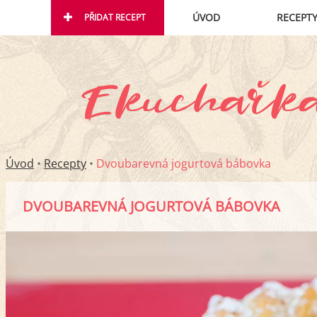
ÚVOD
RECEPT
PŘIDAT RECEPT
Úvod
•
Recepty
•
Dvoubarevná jogurtová bábovka
DVOUBAREVNÁ JOGURTOVÁ BÁBOVKA