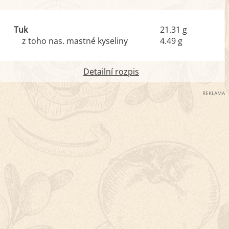
Tuk
21.31 g
z toho nas. mastné kyseliny
4.49 g
Detailní rozpis
REKLAMA