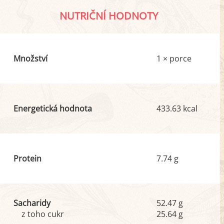
NUTRIČNÍ HODNOTY
Množství
1 × porce
Energetická hodnota
433.63 kcal
Protein
7.74 g
Sacharidy
52.47 g
z toho cukr
25.64 g