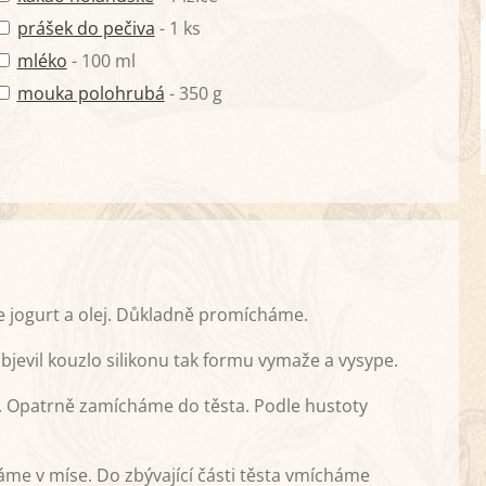
prášek do pečiva
- 1 ks
mléko
- 100 ml
mouka polohrubá
- 350 g
 jogurt a olej. Důkladně promícháme.
jevil kouzlo silikonu tak formu vymaže a vysype.
. Opatrně zamícháme do těsta. Podle hustoty
áme v míse. Do zbývající části těsta vmícháme