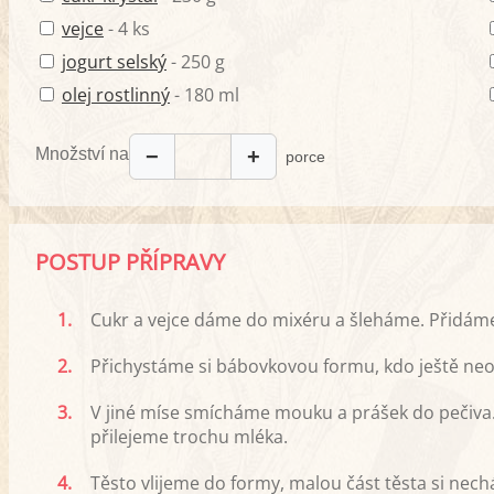
vejce
- 4 ks
jogurt selský
- 250 g
olej rostlinný
- 180 ml
Množství na
−
+
porce
POSTUP PŘÍPRAVY
1.
Cukr a vejce dáme do mixéru a šleháme. Přidáme
2.
Přichystáme si bábovkovou formu, kdo ještě neob
3.
V jiné míse smícháme mouku a prášek do pečiva
přilejeme trochu mléka.
4.
Těsto vlijeme do formy, malou část těsta si nech