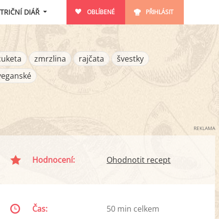
TRIČNÍ DIÁŘ
OBLÍBENÉ
PŘIHLÁSIT
cuketa
zmrzlina
rajčata
švestky
veganské
REKLAMA
Hodnocení:
Ohodnotit recept
Čas:
50 min celkem