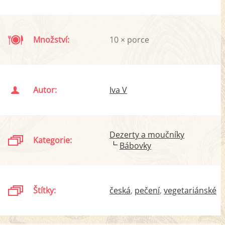
Množství:
10 × porce
Autor:
Iva V
Dezerty a moučníky
Kategorie:
Bábovky
Štítky:
česká
pečení
vegetariánské