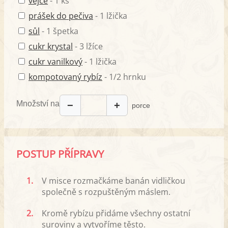
vejce
- 1 ks
prášek do pečiva
- 1 lžička
sůl
- 1 špetka
cukr krystal
- 3 lžíce
cukr vanilkový
- 1 lžička
kompotovaný rybíz
- 1/2 hrnku
Množství na
−
+
porce
POSTUP PŘÍPRAVY
1.
V misce rozmačkáme banán vidličkou
společně s rozpuštěným máslem.
2.
Kromě rybízu přidáme všechny ostatní
suroviny a vytvoříme těsto.