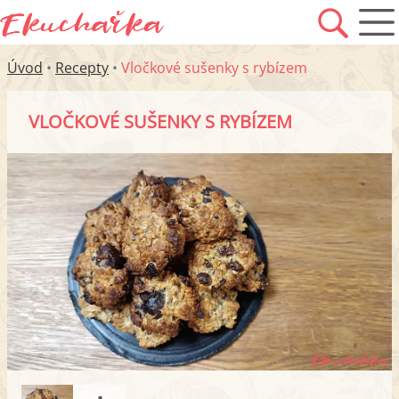
Úvod
•
Recepty
•
Vločkové sušenky s rybízem
VLOČKOVÉ SUŠENKY S RYBÍZEM