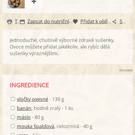
Tisk
Zapsat do nutričního diáře
Přidat k oblíbeným
Sdílet
Jednoduché, chuťově výborné zdravé sušenky.
Ovoce můžete přidat jakékoliv, ale rybíz dělá
sušenky výraznějšími.
REKLAMA
INGREDIENCE
vločky ovesné
- 130 g
banán
, hodně zralý - 1 ks
máslo
- 80 g
mouka špaldová
, celozrnná - 40 g