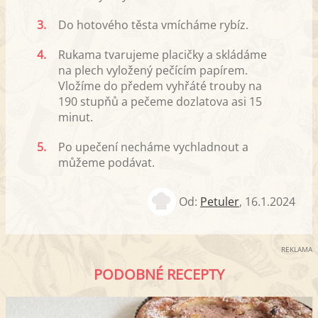
3.
Do hotového těsta vmícháme rybíz.
4.
Rukama tvarujeme placičky a skládáme
na plech vyložený pečícím papírem.
Vložíme do předem vyhřáté trouby na
190 stupňů a pečeme dozlatova asi 15
minut.
5.
Po upečení necháme vychladnout a
můžeme podávat.
Od:
Petuler
,
16.1.2024
REKLAMA
PODOBNÉ RECEPTY