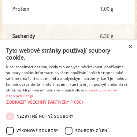
Protein
1.00 g
Sacharidy
8.36 g
z toho cukr
4.52 g
×
Tyto webové stránky používají soubory
cookie.
Tuk
2.62 g
K personalizaci obsahu, reklam a analýze návštěvnosti používáme
soubory cookie. Informace o vašem používání našich stránek také
z toho nas. mastné kyseliny
1.47 g
sdílíme s našimi reklamními a analytickými partnery, kteří je mohou
kombinovat s dalšími informacemi, které jste jim poskytli nebo které
shromáždili při vašem používání jejich služeb.
Zásady ochrany
Detailní rozpis
osobních údajů
ZOBRAZIT VŠECHNY PARTNERY
(1050) →
REKLAMA
NEZBYTNĚ NUTNÉ SOUBORY
PODMÍNKY UŽITÍ
ZÁSADY OCHRANY OSOBNÍCH ÚDAJŮ
KONTAKT
VÝKONOVÉ SOUBORY
SOUBORY CÍLENÍ
NASTAVENÍ COOKIES