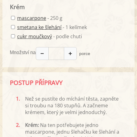
Krém
mascarpone
- 250 g
smetana ke šlehání
- 1 kelímek
cukr moučkový
- podle chuti
Množství na
−
+
porce
POSTUP PŘÍPRAVY
1.
Než se pustíte do míchání těsta, zapněte
si troubu na 180 stupňů. A začneme
krémem, který je velmi jednoduchý.
2.
Krém:
Na ten potřebujete jedno
mascarpone, jednu šlehačku ke šlehání a