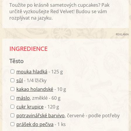
Toužíte po krásně sametových cupcakes? Pak
určitě vyzkoušejte Red Velvet! Budou se vám
rozplývat na jazyku.
REKLAMA
INGREDIENCE
Těsto
mouka hladká
- 125 g
sůl
- 1/4 lžičky
kakao holandské
- 10 g
máslo
, změklé - 60 g
cukr krupice
- 120 g
potravinářské barvivo
, červené - podle potřeby
prášek do pečiva
- 1 ks