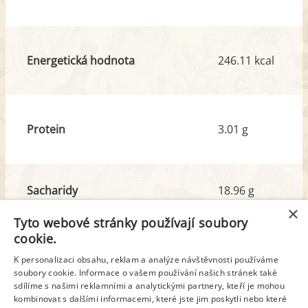
Energetická hodnota
246.11 kcal
Protein
3.01 g
Sacharidy
18.96 g
z toho cukr
11.14 g
×
Tyto webové stránky používají soubory
cookie.
Tuk
17.79 g
K personalizaci obsahu, reklam a analýze návštěvnosti používáme
z toho nas. mastné kyseliny
11.70 g
soubory cookie. Informace o vašem používání našich stránek také
sdílíme s našimi reklamními a analytickými partnery, kteří je mohou
kombinovat s dalšími informacemi, které jste jim poskytli nebo které