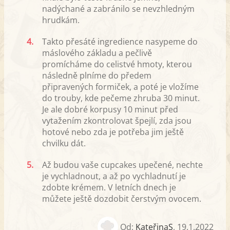
nadýchané a zabránilo se nevzhledným
hrudkám.
4.
Takto přesáté ingredience nasypeme do
máslového základu a pečlivě
promícháme do celistvé hmoty, kterou
následně plníme do předem
připravených formiček, a poté je vložíme
do trouby, kde pečeme zhruba 30 minut.
Je ale dobré korpusy 10 minut před
vytažením zkontrolovat špejlí, zda jsou
hotové nebo zda je potřeba jim ještě
chvilku dát.
5.
Až budou vaše cupcakes upečené, nechte
je vychladnout, a až po vychladnutí je
zdobte krémem. V letních dnech je
můžete ještě dozdobit čerstvým ovocem.
Od:
KateřinaS
,
19.1.2022