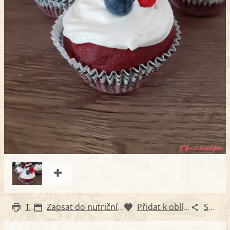
Tisk
Zapsat do nutričního diáře
Přidat k oblíbeným
Sdílet