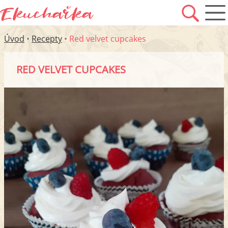
Úvod
•
Recepty
•
Red velvet cupcakes
RED VELVET CUPCAKES