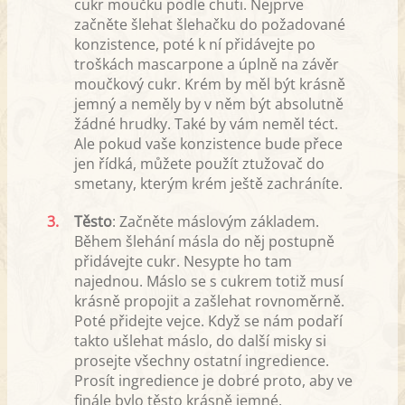
cukr moučku podle chuti. Nejprve
začněte šlehat šlehačku do požadované
konzistence, poté k ní přidávejte po
troškách mascarpone a úplně na závěr
moučkový cukr. Krém by měl být krásně
jemný a neměly by v něm být absolutně
žádné hrudky. Také by vám neměl téct.
Ale pokud vaše konzistence bude přece
jen řídká, můžete použít ztužovač do
smetany, kterým krém ještě zachráníte.
3.
Těsto
: Začněte máslovým základem.
Během šlehání másla do něj postupně
přidávejte cukr. Nesypte ho tam
najednou. Máslo se s cukrem totiž musí
krásně propojit a zašlehat rovnoměrně.
Poté přidejte vejce. Když se nám podaří
takto ušlehat máslo, do další misky si
prosejte všechny ostatní ingredience.
Prosít ingredience je dobré proto, aby ve
finále bylo těsto krásně jemné,