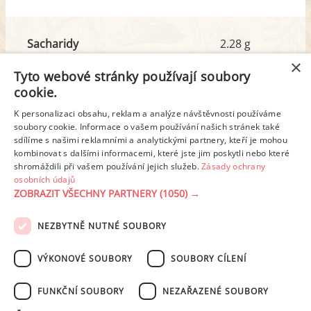
Sacharidy
2.28 g
z toho cukr
0.20 g
×
Tyto webové stránky používají soubory
cookie.
Tuk
11.72 g
K personalizaci obsahu, reklam a analýze návštěvnosti používáme
z toho nas. mastné kyseliny
1.76 g
soubory cookie. Informace o vašem používání našich stránek také
sdílíme s našimi reklamními a analytickými partnery, kteří je mohou
kombinovat s dalšími informacemi, které jste jim poskytli nebo které
shromáždili při vašem používání jejich služeb.
Zásady ochrany
Detailní rozpis
osobních údajů
ZOBRAZIT VŠECHNY PARTNERY
(1050) →
REKLAMA
NEZBYTNĚ NUTNÉ SOUBORY
PODMÍNKY UŽITÍ
ZÁSADY OCHRANY OSOBNÍCH ÚDAJŮ
KONTAKT
VÝKONOVÉ SOUBORY
SOUBORY CÍLENÍ
NASTAVENÍ COOKIES
FUNKČNÍ SOUBORY
NEZAŘAZENÉ SOUBORY
© 2003-2026 ekucharka.cz
, ISSN 2694-6866, jakékoli veřejné šíření obsahu