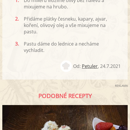
1.
Do mixéru vložíme olivy bez nálevu a
mixujeme na hrubo.
2.
Přidáme plátky česneku, kapary, ajvar,
koření, olivový olej a vše mixujeme na
pastu.
3.
Pastu dáme do lednice a necháme
vychladit.
Od:
Petuler
,
24.7.2021
REKLAMA
PODOBNÉ RECEPTY