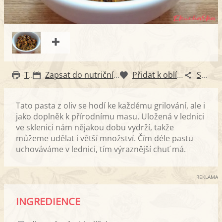
Tisk
Zapsat do nutričního diáře
Přidat k oblíbeným
Sdílet
Tato pasta z oliv se hodí ke každému grilování, ale i
jako doplněk k přírodnímu masu. Uložená v lednici
ve sklenici nám nějakou dobu vydrží, takže
můžeme udělat i větší množství. Čím déle pastu
uchováváme v lednici, tím výraznější chuť má.
REKLAMA
INGREDIENCE