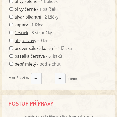
olivy zelené
- 1 balíček
olivy černé
- 1 balíček
ajvar pikantní
- 2 lžičky
kapary
- 1 lžíce
česnek
- 3 stroužky
olej olivový
- 3 lžíce
provensálské koření
- 1 lžička
bazalka čerstvá
- 6 lístků
pepř mletý
- podle chuti
Množství na
−
+
porce
POSTUP PŘÍPRAVY