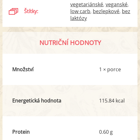
vegetariánské
veganské
Štítky:
low carb
bezlepkové
bez
laktózy
NUTRIČNÍ HODNOTY
Množství
1 × porce
Energetická hodnota
115.84 kcal
Protein
0.60 g