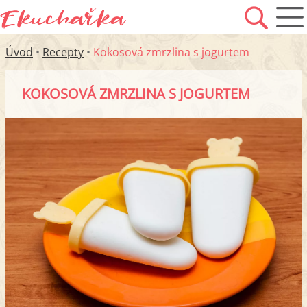
Úvod
•
Recepty
•
Kokosová zmrzlina s jogurtem
KOKOSOVÁ ZMRZLINA S JOGURTEM