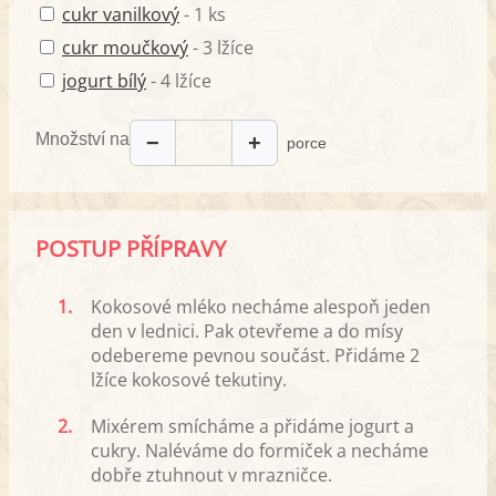
cukr vanilkový
- 1 ks
cukr moučkový
- 3 lžíce
jogurt bílý
- 4 lžíce
Množství na
−
+
porce
POSTUP PŘÍPRAVY
1.
Kokosové mléko necháme alespoň jeden
den v lednici. Pak otevřeme a do mísy
odebereme pevnou součást. Přidáme 2
lžíce kokosové tekutiny.
2.
Mixérem smícháme a přidáme jogurt a
cukry. Naléváme do formiček a necháme
dobře ztuhnout v mrazničce.