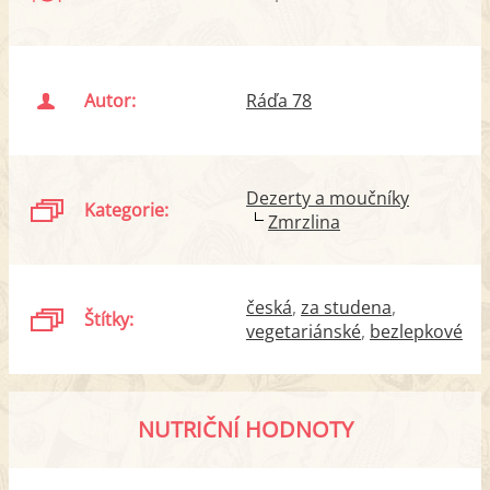
Autor:
Ráďa 78
Dezerty a moučníky
Kategorie:
Zmrzlina
česká
za studena
Štítky:
vegetariánské
bezlepkové
NUTRIČNÍ HODNOTY