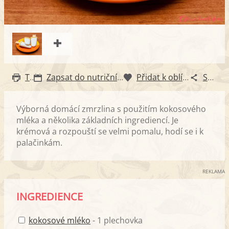
Tisk
Zapsat do nutričního diáře
Přidat k oblíbeným
Sdílet
Výborná domácí zmrzlina s použitím kokosového
mléka a několika základních ingrediencí. Je
krémová a rozpouští se velmi pomalu, hodí se i k
palačinkám.
REKLAMA
INGREDIENCE
kokosové mléko
- 1 plechovka