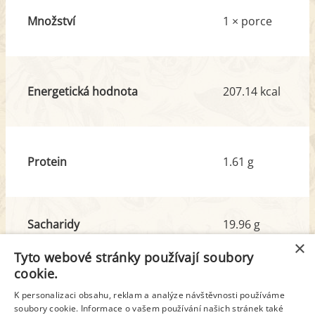
Množství
1 × porce
Energetická hodnota
207.14 kcal
Protein
1.61 g
Sacharidy
19.96 g
z toho cukr
19.89 g
×
Tyto webové stránky používají soubory
cookie.
Tuk
13.93 g
K personalizaci obsahu, reklam a analýze návštěvnosti používáme
z toho nas. mastné kyseliny
12.26 g
soubory cookie. Informace o vašem používání našich stránek také