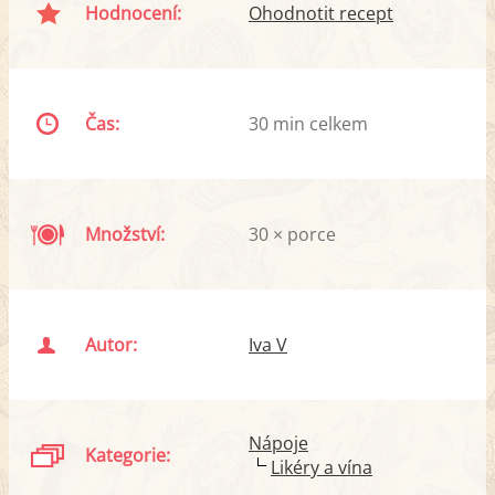
Hodnocení:
Ohodnotit recept
Čas:
30 min celkem
Množství:
30 × porce
Autor:
Iva V
Nápoje
Kategorie:
Likéry a vína