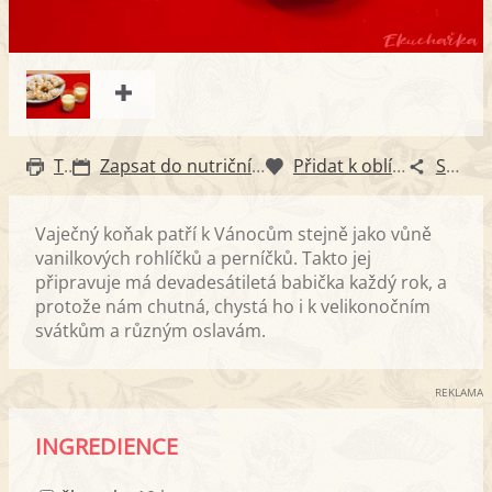
Tisk
Zapsat do nutričního diáře
Přidat k oblíbeným
Sdílet
Vaječný koňak patří k Vánocům stejně jako vůně
vanilkových rohlíčků a perníčků. Takto jej
připravuje má devadesátiletá babička každý rok, a
protože nám chutná, chystá ho i k velikonočním
svátkům a různým oslavám.
REKLAMA
INGREDIENCE