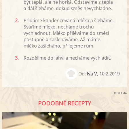
být teplá, ale ne horká. Odstavíme z tepla
a dál šleháme, dokud směs nevychladne.
2.
Přidáme kondenzovaná mléka a šleháme.
Svaříme mléko, necháme trochu
vychladnout. Mléko přiléváme do směsi
postupně a zašleháváme. Až máme
mléko zašleháno, přilejeme rum.
3.
Rozdělíme do lahví a necháme vychladit.
Od:
Iva V
,
10.2.2019
REKLAMA
PODOBNÉ RECEPTY