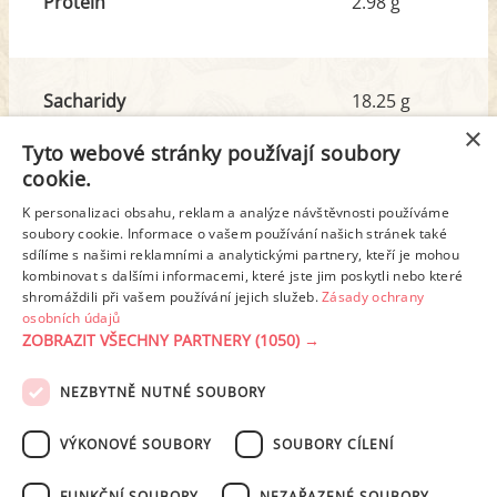
Protein
2.98 g
Sacharidy
18.25 g
z toho cukr
17.70 g
×
Tyto webové stránky používají soubory
cookie.
Tuk
3.16 g
K personalizaci obsahu, reklam a analýze návštěvnosti používáme
z toho nas. mastné kyseliny
1.67 g
soubory cookie. Informace o vašem používání našich stránek také
sdílíme s našimi reklamními a analytickými partnery, kteří je mohou
kombinovat s dalšími informacemi, které jste jim poskytli nebo které
shromáždili při vašem používání jejich služeb.
Zásady ochrany
Detailní rozpis
osobních údajů
ZOBRAZIT VŠECHNY PARTNERY
(1050) →
REKLAMA
NEZBYTNĚ NUTNÉ SOUBORY
PODMÍNKY UŽITÍ
ZÁSADY OCHRANY OSOBNÍCH ÚDAJŮ
KONTAKT
VÝKONOVÉ SOUBORY
SOUBORY CÍLENÍ
NASTAVENÍ COOKIES
FUNKČNÍ SOUBORY
NEZAŘAZENÉ SOUBORY