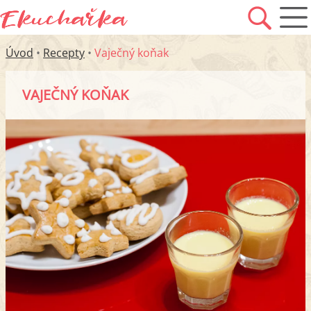
Úvod
•
Recepty
•
Vaječný koňak
VAJEČNÝ KOŇAK