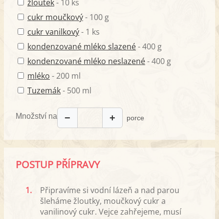
žloutek
- 10 ks
cukr moučkový
- 100 g
cukr vanilkový
- 1 ks
kondenzované mléko slazené
- 400 g
kondenzované mléko neslazené
- 400 g
mléko
- 200 ml
Tuzemák
- 500 ml
Množství na
−
+
porce
POSTUP PŘÍPRAVY
1.
Připravíme si vodní lázeň a nad parou
šleháme žloutky, moučkový cukr a
vanilinový cukr. Vejce zahřejeme, musí