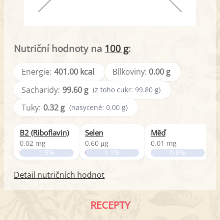
Nutriční hodnoty na
100 g
:
Energie:
401.00 kcal
Bílkoviny:
0.00 g
Sacharidy:
99.60 g
(z toho cukr: 99.80 g)
Tuky:
0.32 g
(nasycené: 0.00 g)
B2 (Riboflavin)
Selen
Měď
Ž
0.02 mg
0.60 μg
0.01 mg
0
1.5%
1.1%
0.8%
Detail nutričních hodnot
RECEPTY