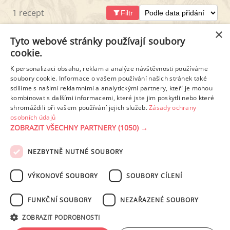
1 recept
Filtr
×
Tyto webové stránky používají soubory
cookie.
K personalizaci obsahu, reklam a analýze návštěvnosti používáme
soubory cookie. Informace o vašem používání našich stránek také
sdílíme s našimi reklamními a analytickými partnery, kteří je mohou
kombinovat s dalšími informacemi, které jste jim poskytli nebo které
shromáždili při vašem používání jejich služeb.
Zásady ochrany
osobních údajů
PAD THAI
ZOBRAZIT VŠECHNY PARTNERY
(1050) →
NEZBYTNĚ NUTNÉ SOUBORY
PODMÍNKY UŽITÍ
ZÁSADY OCHRANY OSOBNÍCH ÚDAJŮ
KONTAKT
VÝKONOVÉ SOUBORY
SOUBORY CÍLENÍ
NASTAVENÍ COOKIES
FUNKČNÍ SOUBORY
NEZAŘAZENÉ SOUBORY
© 2003-2026 ekucharka.cz
, ISSN 2694-6866, jakékoli veřejné šíření obsahu
ZOBRAZIT PODROBNOSTI
tohoto serveru je bez písemného souhlasu provozovatele zakázáno.