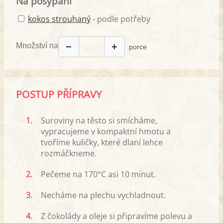
Na posypání
kokos strouhaný
- podle potřeby
Množství na
−
+
porce
POSTUP PŘÍPRAVY
1.
Suroviny na těsto si smícháme,
vypracujeme v kompaktní hmotu a
tvoříme kuličky, které dlaní lehce
rozmáčkneme.
2.
Pečeme na 170°C asi 10 minut.
3.
Necháme na plechu vychladnout.
4.
Z čokolády a oleje si připravíme polevu a