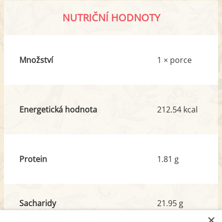
NUTRIČNÍ HODNOTY
Množství
1 × porce
Energetická hodnota
212.54 kcal
Protein
1.81 g
Sacharidy
21.95 g
z toho cukr
13.80 g
×