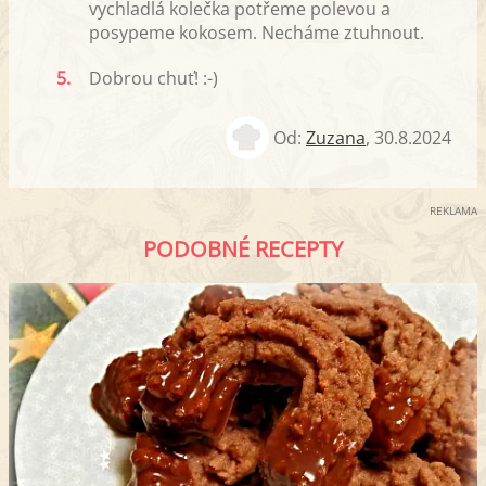
vychladlá kolečka potřeme polevou a
posypeme kokosem. Necháme ztuhnout.
5.
Dobrou chuť! :-)
Od:
Zuzana
,
30.8.2024
REKLAMA
PODOBNÉ RECEPTY