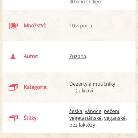
30 min celkem
Množství:
10 × porce
Autor:
Zuzana
Dezerty a moučníky
Kategorie:
Cukroví
česká
vánoce
pečení
Štítky:
vegetariánské
veganské
bez laktózy