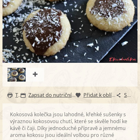
Tisk
Zapsat do nutričního diáře
Přidat k oblíbeným
Sdílet
Kokosová kolečka jsou lahodné, křehké sušenky s
výraznou kokosovou chutí, které se skvěle hodí ke
kávě či čaji. Díky jednoduché přípravě a jemnému
aroma kokosu jsou ideální volbou pro různé