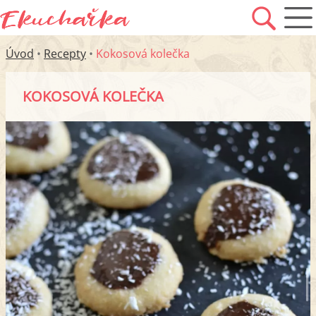
Úvod
•
Recepty
•
Kokosová kolečka
KOKOSOVÁ KOLEČKA