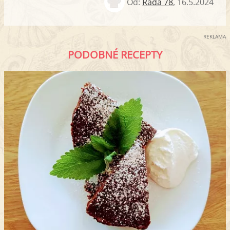
Od:
Ráďa 78
,
16.5.2024
REKLAMA
PODOBNÉ RECEPTY