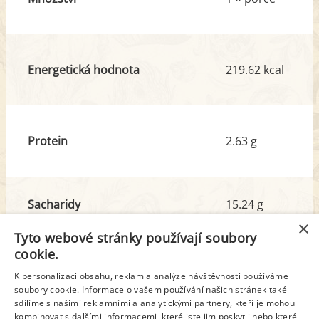
Energetická hodnota
219.62 kcal
Protein
2.63 g
Sacharidy
15.24 g
z toho cukr
6.63 g
×
Tyto webové stránky používají soubory
cookie.
Tuk
16.72 g
K personalizaci obsahu, reklam a analýze návštěvnosti používáme
z toho nas. mastné kyseliny
2.64 g
soubory cookie. Informace o vašem používání našich stránek také
sdílíme s našimi reklamními a analytickými partnery, kteří je mohou
kombinovat s dalšími informacemi, které jste jim poskytli nebo které