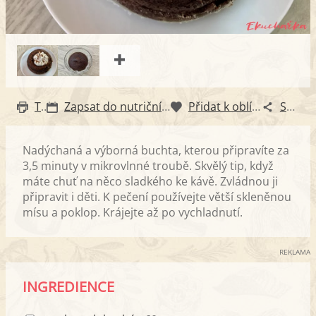
Tisk
Zapsat do nutričního diáře
Přidat k oblíbeným
Sdílet
Nadýchaná a výborná buchta, kterou připravíte za
3,5 minuty v mikrovlnné troubě. Skvělý tip, když
máte chuť na něco sladkého ke kávě. Zvládnou ji
připravit i děti. K pečení používejte větší skleněnou
mísu a poklop. Krájejte až po vychladnutí.
REKLAMA
INGREDIENCE