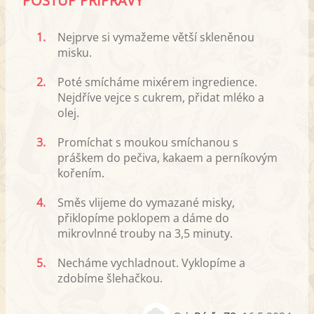
POSTUP PŘÍPRAVY
1.
Nejprve si vymažeme větší skleněnou
misku.
2.
Poté smícháme mixérem ingredience.
Nejdříve vejce s cukrem, přidat mléko a
olej.
3.
Promíchat s moukou smíchanou s
práškem do pečiva, kakaem a perníkovým
kořením.
4.
Směs vlijeme do vymazané misky,
přiklopíme poklopem a dáme do
mikrovlnné trouby na 3,5 minuty.
5.
Necháme vychladnout. Vyklopíme a
zdobíme šlehačkou.