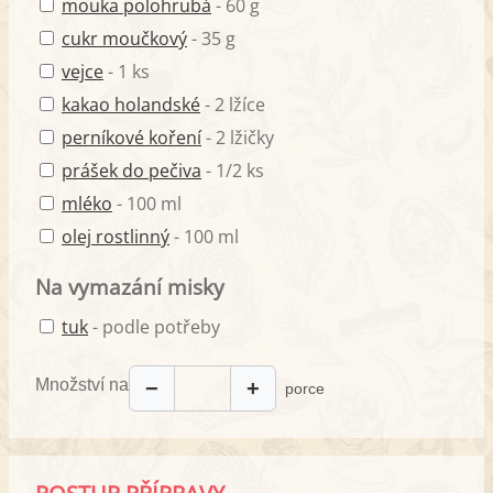
mouka polohrubá
- 60 g
cukr moučkový
- 35 g
vejce
- 1 ks
kakao holandské
- 2 lžíce
perníkové koření
- 2 lžičky
prášek do pečiva
- 1/2 ks
mléko
- 100 ml
olej rostlinný
- 100 ml
Na vymazání misky
tuk
- podle potřeby
Množství na
−
+
porce