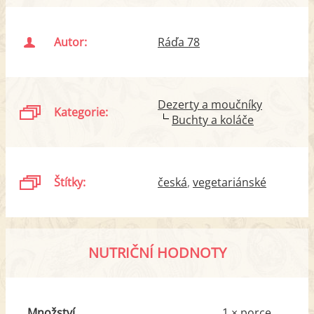
Autor:
Ráďa 78
Dezerty a moučníky
Kategorie:
Buchty a koláče
Štítky:
česká
vegetariánské
NUTRIČNÍ HODNOTY
Množství
1 × porce